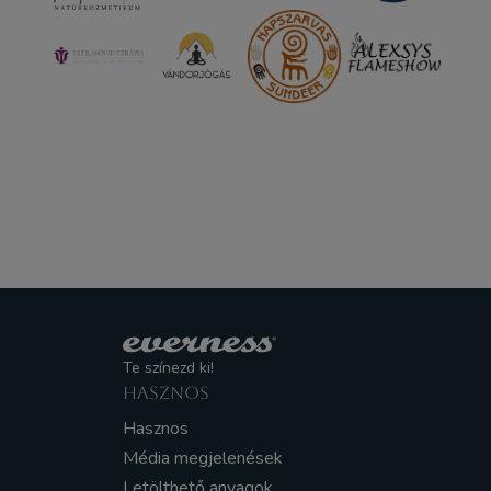
Te színezd ki!
HASZNOS
Hasznos
Média megjelenések
Letölthető anyagok