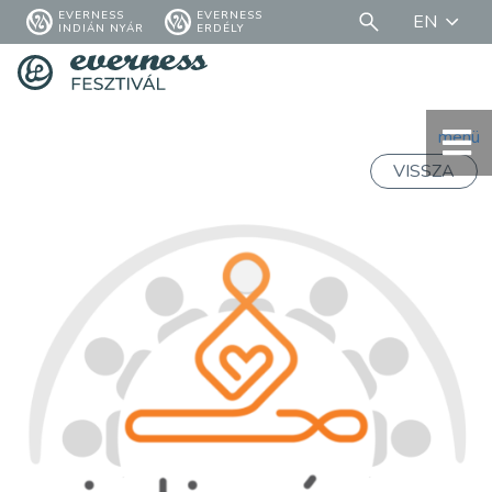
EVERNESS
EVERNESS
EN
INDIÁN NYÁR
ERDÉLY
menü
VISSZA