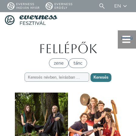
EVERNESS
EVERNESS
EN
INDIÁN NYÁR
ERDÉLY
menü
Fellépők
zene
tánc
Keresés