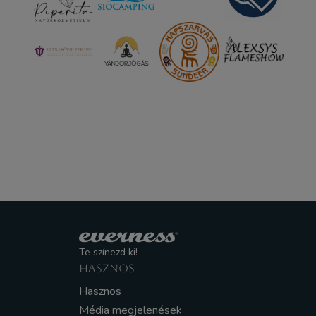
Te színezd ki!
HASZNOS
Hasznos
Média megjelenések