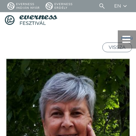
EVERNESS
EVERNESS
EN
INDIÁN NYÁR
ERDÉLY
menü
VISSZA