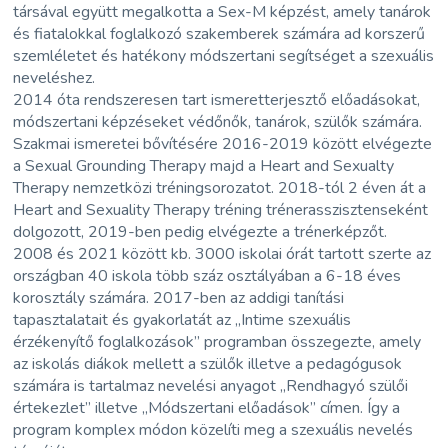
társával együtt megalkotta a Sex-M képzést, amely tanárok
és fiatalokkal foglalkozó szakemberek számára ad korszerű
szemléletet és hatékony módszertani segítséget a szexuális
neveléshez.
2014 óta rendszeresen tart ismeretterjesztő előadásokat,
módszertani képzéseket védőnők, tanárok, szülők számára.
Szakmai ismeretei bővítésére 2016-2019 között elvégezte
a Sexual Grounding Therapy majd a Heart and Sexualty
Therapy nemzetközi tréningsorozatot. 2018-tól 2 éven át a
Heart and Sexuality Therapy tréning trénerasszisztenseként
dolgozott, 2019-ben pedig elvégezte a trénerképzőt.
2008 és 2021 között kb. 3000 iskolai órát tartott szerte az
országban 40 iskola több száz osztályában a 6-18 éves
korosztály számára. 2017-ben az addigi tanítási
tapasztalatait és gyakorlatát az „Intime szexuális
érzékenyítő foglalkozások” programban összegezte, amely
az iskolás diákok mellett a szülők illetve a pedagógusok
számára is tartalmaz nevelési anyagot „Rendhagyó szülői
értekezlet” illetve „Módszertani előadások” címen. Így a
program komplex módon közelíti meg a szexuális nevelés