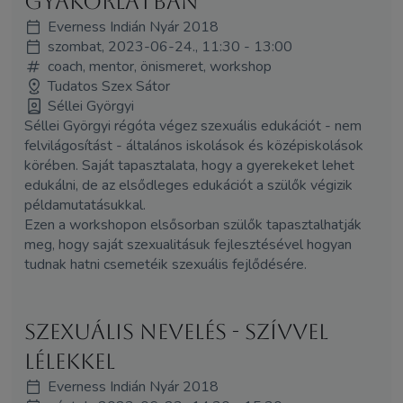
gyakorlatban
Everness Indián Nyár 2018
szombat, 2023-06-24., 11:30 - 13:00
coach, mentor, önismeret, workshop
Tudatos Szex Sátor
Séllei Györgyi
Séllei Györgyi régóta végez szexuális edukációt - nem
felvilágosítást - általános iskolások és középiskolások
körében. Saját tapasztalata, hogy a gyerekeket lehet
edukálni, de az elsődleges edukációt a szülők végizik
példamutatásukkal.
Ezen a workshopon elsősorban szülők tapasztalhatják
meg, hogy saját szexualitásuk fejlesztésével hogyan
tudnak hatni csemetéik szexuális fejlődésére.
Szexuális nevelés - szívvel
lélekkel
Everness Indián Nyár 2018