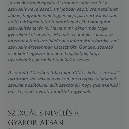
„szexuális felvilágosítást” érdemes felcserélni a
szexuális neveléssel, ami jobban segíti csemetéinket
abban, hogy képesek legyenek jó partnert választani,
építő párkapcsolatot fenntartani és jól boldogulni
szexualitás terén is. Ha nem mi, akkor más fogja
gyerekeinket nevelni. Ma már a fiatalok számára az
internet jelenti az elsődleges információs forrást, ami
szexuális értelemben katasztrófa. Gondos, szerető
szülőként egyszerűen nem hagyhatjuk, hogy
gyerekeink a pornóból tanulják a szexet.
Az elmúlt 10 évben több mint 3000 iskolai „szexórát”
tartottam, és szívesen osztom meg tapasztalataimat
azokkal a szülőkkel, akik szeretnék, hogy gyerekeikből
büszke, érző, nyitott felnőttek legyenek.
Szexuális nevelés a
gyakorlatban