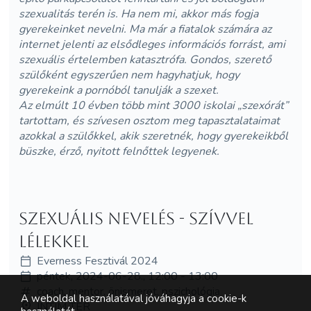
szexualitás terén is. Ha nem mi, akkor más fogja
gyerekeinket nevelni. Ma már a fiatalok számára az
internet jelenti az elsődleges információs forrást, ami
szexuális értelemben katasztrófa. Gondos, szerető
szülőként egyszerűen nem hagyhatjuk, hogy
gyerekeink a pornóból tanulják a szexet.
Az elmúlt 10 évben több mint 3000 iskolai „szexórát”
tartottam, és szívesen osztom meg tapasztalataimat
azokkal a szülőkkel, akik szeretnék, hogy gyerekeikből
büszke, érző, nyitott felnőttek legyenek.
Szexuális nevelés - szívvel
lélekkel
Everness Fesztivál 2024
péntek, 2024-06-28., 12:00 - 13:00
coach, mentor, önismeret, pszichológia
A weboldal használatával jóváhagyja a cookie-k
INTIM TÉR