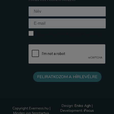
Elfogadom az Adatkezelési tájékoztatót
Design:
Eniko Agh
|
Copyright Everness.hu |
Development:
iFocus
Minden jog fenntartva.