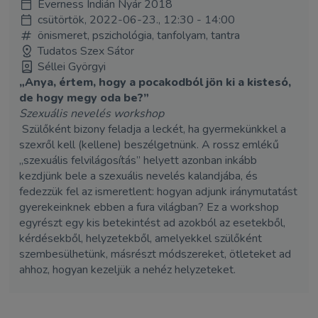
Everness Indián Nyár 2018
csütörtök, 2022-06-23., 12:30 - 14:00
önismeret, pszichológia, tanfolyam, tantra
Tudatos Szex Sátor
Séllei Györgyi
„Anya, értem, hogy a pocakodból jön ki a kistesó,
de hogy megy oda be?”
Szexuális nevelés workshop
Szülőként bizony feladja a leckét, ha gyermekünkkel a
szexről kell (kellene) beszélgetnünk. A rossz emlékű
„szexuális felvilágosítás” helyett azonban inkább
kezdjünk bele a szexuális nevelés kalandjába, és
fedezzük fel az ismeretlent: hogyan adjunk iránymutatást
gyerekeinknek ebben a fura világban? Ez a workshop
egyrészt egy kis betekintést ad azokból az esetekből,
kérdésekből, helyzetekből, amelyekkel szülőként
szembesülhetünk, másrészt módszereket, ötleteket ad
ahhoz, hogyan kezeljük a nehéz helyzeteket.