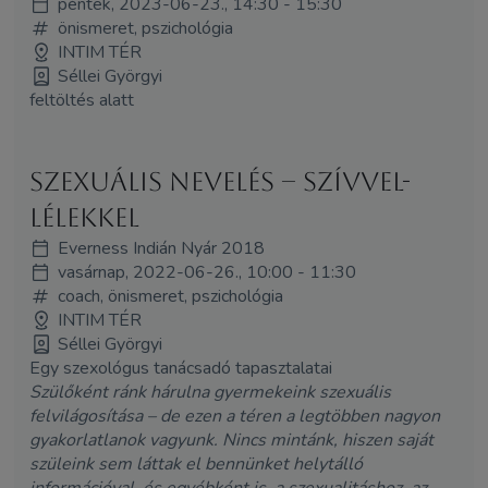
péntek, 2023-06-23., 14:30 - 15:30
önismeret, pszichológia
INTIM TÉR
Séllei Györgyi
feltöltés alatt
Szexuális nevelés – szívvel-
lélekkel
Everness Indián Nyár 2018
vasárnap, 2022-06-26., 10:00 - 11:30
coach, önismeret, pszichológia
INTIM TÉR
Séllei Györgyi
Egy szexológus tanácsadó tapasztalatai
Szülőként ránk hárulna gyermekeink szexuális
felvilágosítása – de ezen a téren a legtöbben nagyon
gyakorlatlanok vagyunk. Nincs mintánk, hiszen saját
szüleink sem láttak el bennünket helytálló
információval. és egyébként is, a szexualitáshoz, az