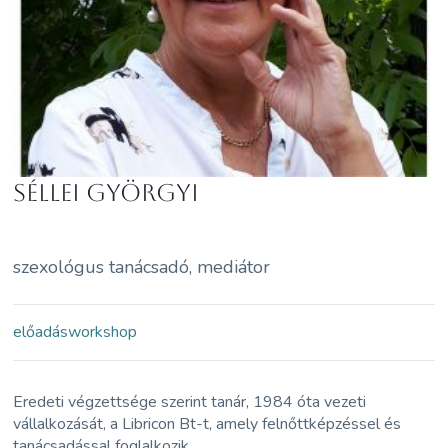
Séllei Györgyi
szexológus tanácsadó, mediátor
előadás
workshop
Eredeti végzettsége szerint tanár, 1984 óta vezeti
vállalkozását, a Libricon Bt-t, amely felnőttképzéssel és
tanácsadással foglalkozik.