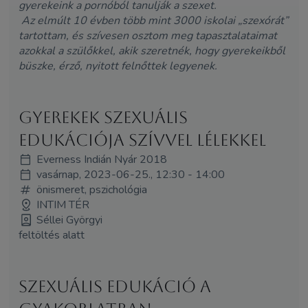
gyerekeink a pornóból tanulják a szexet.
Az elmúlt 10 évben több mint 3000 iskolai „szexórát”
tartottam, és szívesen osztom meg tapasztalataimat
azokkal a szülőkkel, akik szeretnék, hogy gyerekeikből
büszke, érző, nyitott felnőttek legyenek.
Gyerekek szexuális
edukációja szívvel lélekkel
Everness Indián Nyár 2018
vasárnap, 2023-06-25., 12:30 - 14:00
önismeret, pszichológia
INTIM TÉR
Séllei Györgyi
feltöltés alatt
Szexuális edukáció a