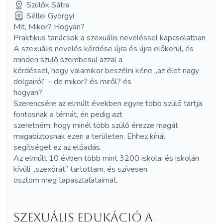
Szülők Sátra
Séllei Györgyi
Mit, Mikor? Hogyan?
Praktikus tanácsok a szexuális neveléssel kapcsolatban
A szexuális nevelés kérdése újra és újra előkerül, és
minden szülő szembesül azzal a
kérdéssel, hogy valamikor beszélni kéne „az élet nagy
dolgairól” – de mikor? és miről? és
hogyan?
Szerencsére az elmúlt években egyre több szülő tartja
fontosnak a témát, én pedig azt
szeretném, hogy minél több szülő érezze magát
magabiztosnak ezen a területen. Ehhez kínál
segítséget ez az előadás.
Az elmúlt 10 évben több mint 3200 iskolai és iskolán
kívüli „szexórát” tartottam, és szívesen
osztom meg tapasztalataimat.
Szexuális edukáció a