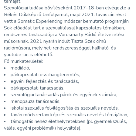
témáját.
Szexológiai tudása bővítéseként 2017-18-ban elvégezte a
Békés Dúlaképző tanfolyamot, majd 2021. tavaszán részt
vett a Somatic Experiencing módszer bemutató programján.
Sok előadást tart a szexualitással kapcsolatos témákban,
rendszeres tanácsadója a Vörösmarty Rádió életvezetési
műsorainak. 2021 nyarán indult Tiszta Szex című
rádióműsora, mely heti rendszerességgel hallható, és
youtube-on is elérhető.
Fő munkaterületei:
mediáció,
párkapcsolati összhangteremtés,
egyéni fejlesztés és tanácsadás,
párkapcsolati tanácsadás,
szexológiai tanácsadás párok és egyének számára,
menopauza tanácsadás,
iskolai szexuális felvilágosítás és szexuális nevelés,
tanári módszertani képzés szexuális nevelés témájában,
támogatás nehéz élethelyzetekben (pl. gyermekszülés,
válás, egyéni problémák) helyváltás).