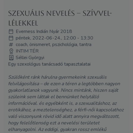
Szexuális nevelés – szívvel-
lélekkel
Everness Indián Nyár 2018
péntek, 2022-06-24., 12:00 - 13:30
coach, önismeret, pszichológia, tantra
INTIM TÉR
Séllei Györgyi
Egy szexológus tanácsadó tapasztalatai
Szülőként ránk hárulna gyermekeink szexuális
felvilágosítása – de ezen a téren a legtöbben nagyon
gyakorlatlanok vagyunk. Nincs mintánk, hiszen saját
szüleink sem láttak el bennünket helytálló
információval. és egyébként is, a szexualitáshoz, az
erotikához, a meztelenséghez, a férfi-női kapcsolathoz
való viszonyunk rövid idő alatt annyira megváltozott,
hogy felelőtlenség ezt a nevelési területet
elhanyagolni. Az eddigi, gyakran rossz emlékű