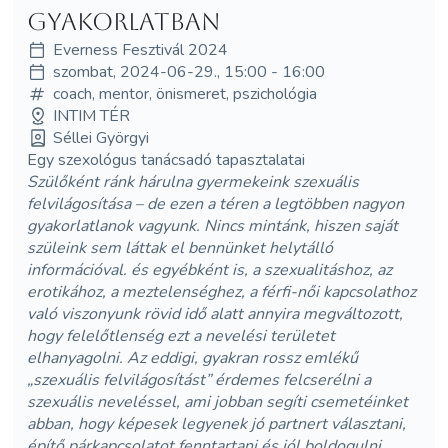
gyakorlatban
Everness Fesztivál 2024
szombat, 2024-06-29., 15:00 - 16:00
coach, mentor, önismeret, pszichológia
INTIM TÉR
Séllei Györgyi
Egy szexológus tanácsadó tapasztalatai
Szülőként ránk hárulna gyermekeink szexuális
felvilágosítása – de ezen a téren a legtöbben nagyon
gyakorlatlanok vagyunk. Nincs mintánk, hiszen saját
szüleink sem láttak el bennünket helytálló
információval. és egyébként is, a szexualitáshoz, az
erotikához, a meztelenséghez, a férfi-női kapcsolathoz
való viszonyunk rövid idő alatt annyira megváltozott,
hogy felelőtlenség ezt a nevelési területet
elhanyagolni. Az eddigi, gyakran rossz emlékű
„szexuális felvilágosítást” érdemes felcserélni a
szexuális neveléssel, ami jobban segíti csemetéinket
abban, hogy képesek legyenek jó partnert választani,
építő párkapcsolatot fenntartani és jól boldogulni