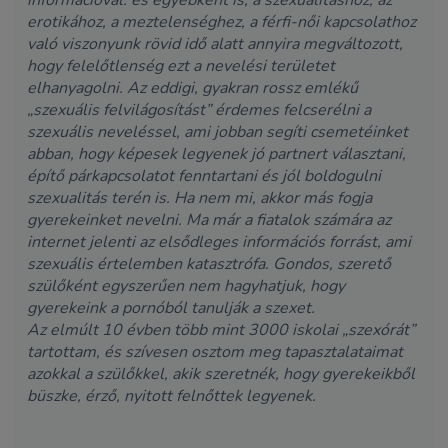
erotikához, a meztelenséghez, a férfi-női kapcsolathoz
való viszonyunk rövid idő alatt annyira megváltozott,
hogy felelőtlenség ezt a nevelési területet
elhanyagolni. Az eddigi, gyakran rossz emlékű
„szexuális felvilágosítást” érdemes felcserélni a
szexuális neveléssel, ami jobban segíti csemetéinket
abban, hogy képesek legyenek jó partnert választani,
építő párkapcsolatot fenntartani és jól boldogulni
szexualitás terén is. Ha nem mi, akkor más fogja
gyerekeinket nevelni. Ma már a fiatalok számára az
internet jelenti az elsődleges információs forrást, ami
szexuális értelemben katasztrófa. Gondos, szerető
szülőként egyszerűen nem hagyhatjuk, hogy
gyerekeink a pornóból tanulják a szexet.
Az elmúlt 10 évben több mint 3000 iskolai „szexórát”
tartottam, és szívesen osztom meg tapasztalataimat
azokkal a szülőkkel, akik szeretnék, hogy gyerekeikből
büszke, érző, nyitott felnőttek legyenek.