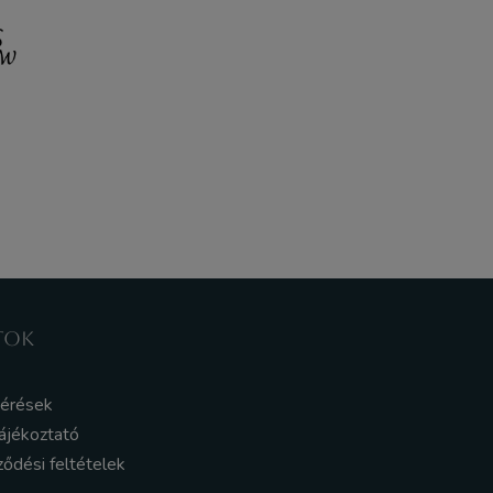
TOK
kérések
ájékoztató
ződési feltételek