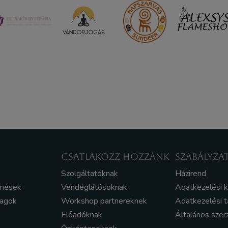
CSATLAKOZZ HOZZÁNK
SZABÁLYZA
Szolgáltatóknak
Házirend
enések
Vendéglátósoknak
Adatkezelési 
yagok
Workshop partnereknek
Adatkezelési t
Előadóknak
Általános szer