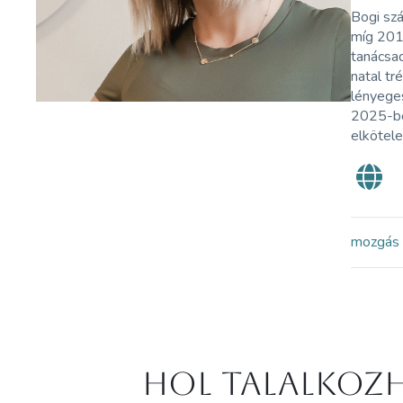
Bogi sz
míg 2017
tanácsa
natal tr
lényege
2025-be
elkötele
mozgás
Hol Talalkozh