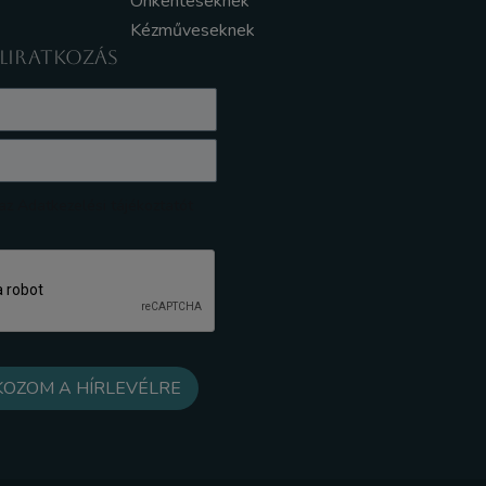
Önkénteseknek
Kézműveseknek
ELIRATKOZÁS
z Adatkezelési tájékoztatót