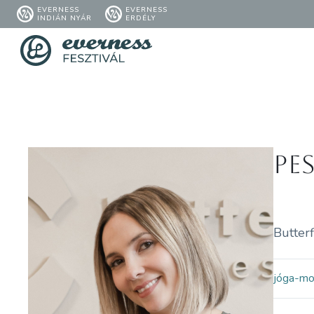
EVERNESS
EVERNESS
INDIÁN NYÁR
ERDÉLY
Pe
Butter
jóga-m