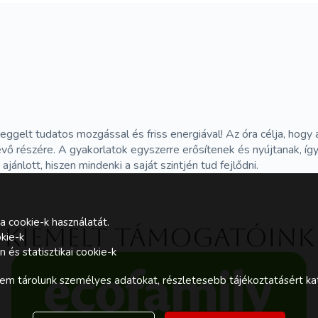
reggelt tudatos mozgással és friss energiával! Az óra célja, hogy
alévő részére. A gyakorlatok egyszerre erősítenek és nyújtanak, í
jánlott, hiszen mindenki a saját szintjén tud fejlődni.
a cookie-k használatát.
Kiemelt támogatóink
kie-k
és statisztikai cookie-k
m tárolunk személyes adatokat, részletesebb tájékoztatásért kat