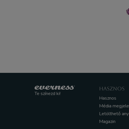
HASZNOS
Te színezd ki!
Hasznos
Média megjel
Letölthető an
Magazin