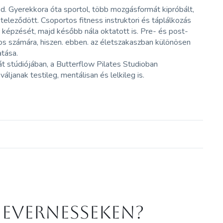
. Gyerekkora óta sportol, több mozgásformát kipróbált,
teleződött. Csoportos fitness instruktori és táplálkozás
képzését, majd később nála oktatott is. Pre- és post-
tos számára, hiszen. ebben. az életszakaszban különösen
atása.
 stúdiójában, a Butterflow Pilates Studioban
janak testileg, mentálisan és lelkileg is.
 Evernesseken?