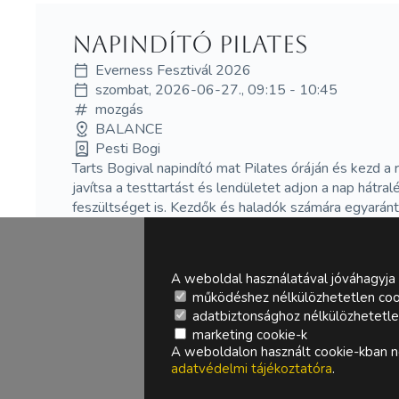
Napindító pilates
Everness Fesztivál 2026
szombat, 2026-06-27., 09:15 - 10:45
mozgás
BALANCE
Pesti Bogi
Tarts Bogival napindító mat Pilates óráján és kezd a 
javítsa a testtartást és lendületet adjon a nap hátr
feszültséget is. Kezdők és haladók számára egyaránt a
A weboldal használatával jóváhagyja 
működéshez nélkülözhetetlen coo
adatbiztonsághoz nélkülözhetetlen 
marketing cookie-k
A weboldalon használt cookie-kban ne
adatvédelmi tájékoztatóra
.