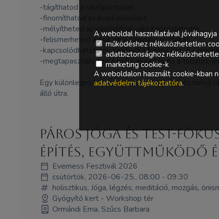
-tágíthatod a nézőpontodat,
-finomíthatod az érzékelésedet,
-mélyítheted az intuícióddal való kapcsolatodat,
A weboldal használatával jóváhagyja 
-felismerheted a már nem szolgáló mintákat,
működéshez nélkülözhetetlen coo
-kapcsolódhatsz egy számodra fontos belső szándék
adatbiztonsághoz nélkülözhetetlen 
-megtapasztalhatod a mély ellazulás és a tudatos jel
marketing cookie-k
A weboldalon használt cookie-kban ne
Egy különleges belső utazás, ahol a külső és belső l
adatvédelmi tájékoztatóra
.
álló útra.
Páros jóga és test-fóku
építés, együttműködő ér
Everness Fesztivál 2026
csütörtök, 2026-06-25., 08:00 - 09:30
holisztikus, Jóga, légzés, meditáció, mozgás, önism
Gyógyító kert - Workshop tér
Ormándi Erna, Szűcs Barbara