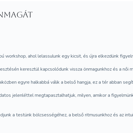
önmagát
workshop, ahol lelassulunk egy kicsit, és újra elkezdünk figyelni
fejlesztésén keresztül kapcsolódunk vissza önmagunkhoz és a női
iközben egyre halkabbá válik a belső hangja, ez a tér abban segít
atos jelenléttel megtapasztalhatjuk, milyen, amikor a figyelmünk
junk a testünk bölcsességéhez, a belső ritmusunkhoz és az intuit