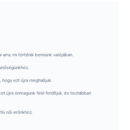
 arra, mi történik bennünk valójában.
 minőségünkhöz.
, hogy ezt újra meghalljuk.
et újra önmagunk felé fordítjuk, és tisztábban
ív női erőnkhöz.