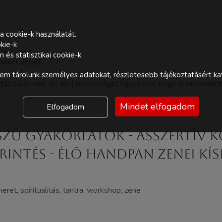
a cookie-k használatát.
kie-k
hoz,
és statisztikai cookie-k
enlét erejét.
m tárolunk személyes adatokat, részletesebb tájékoztatásért kat
átás találkozik, és ahol lehetőséget kapsz arra, hogy új szemmel
Mindet elfogadom
Elfogadom
szú gyakorlatok - asszertív 
intés - élő handpan zenei kís
eret, spiritualitás, tantra, workshop, zene