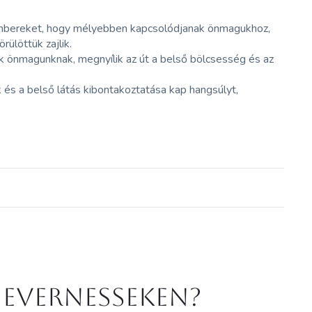
bereket, hogy mélyebben kapcsolódjanak önmagukhoz,
rülöttük zajlik.
nk önmagunknak, megnyílik az út a belső bölcsesség és az
 és a belső látás kibontakoztatása kap hangsúlyt,
 Evernesseken?