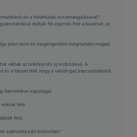
ommunikáció és a határhúzás összehangolásával?
korlatokkal építjük fel egymás felé a bizalmat, az
sz úgy jelen lenni és megengedően megmutatni magad
ok válnak az önkifejezés új eszközeivé. A
d és a társad felé, hogy a valódi igaz kapcsolódásból
egy harmonikus egységgé.
s mások felé.
dások felé.
k számodra párt biztosítani."