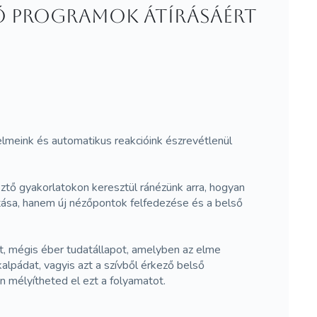
lső programok átírásáért
lmeink és automatikus reakcióink észrevétlenül
ztő gyakorlatokon keresztül ránézünk arra, hogyan
ítása, hanem új nézőpontok felfedezése és a belső
t, mégis éber tudatállapot, amelyben az elme
lpádat, vagyis azt a szívből érkező belső
 mélyítheted el ezt a folyamatot.