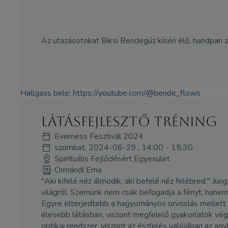
Az utazásotokat Biksi Bendegúz kíséri élő, handpan z
Hallgass bele:
https://youtube.com/@
bende_flows
Látásfejlesztő tréning
Everness Fesztivál 2024
szombat, 2024-06-29., 14:00 - 15:30
Spirituális Fejlődésért Egyesület
Ormándi Erna
"Aki kifelé néz álmodik, aki befelé néz felébred." J
világról. Szemünk nem csak befogadja a fényt, hanem k
Egyre elterjedtebb a hagyományos orvoslás mellett a
élesebb látásban, viszont megfelelő gyakorlatok vég
optikai rendszer, viszont az észlelés valójában az ag