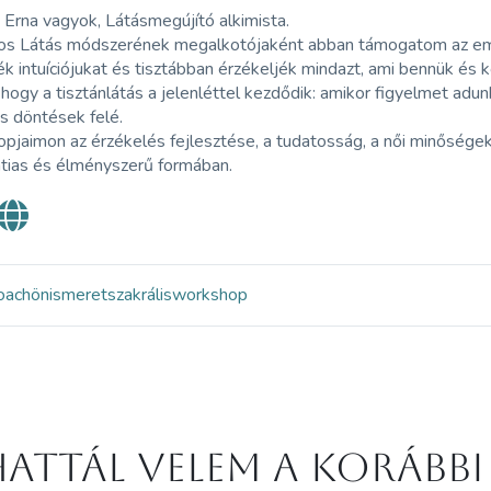
Erna vagyok, Látásmegújító alkimista.
os Látás módszerének megalkotójaként abban támogatom az em
ék intuíciójukat és tisztábban érzékeljék mindazt, ami bennük és kö
hogy a tisztánlátás a jelenléttel kezdődik: amikor figyelmet adu
s döntések felé.
jaimon az érzékelés fejlesztése, a tudatosság, a női minőségek
atias és élményszerű formában.
oach
önismeret
szakrális
workshop
attál velem a korábbi