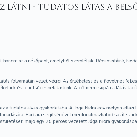
z látni - Tudatos Látás a be
 hanem az a nézőpont, amelyből szemléljük. Régi mintáink, hiede
ás folyamatán vezet végig. Az érzékelést és a figyelmet fejles
rzékelünk és lehetségesnek tartunk. A cél nem csupán a látás tág
az a tudatos alvás gyakorlatába. A Jóga Nidra egy mélyen ellazul
fogadására. Barbara segítségével megfogalmazhatod saját szanka
zületését, majd egy 25 perces vezetett Jóga Nidra gyakorlásban