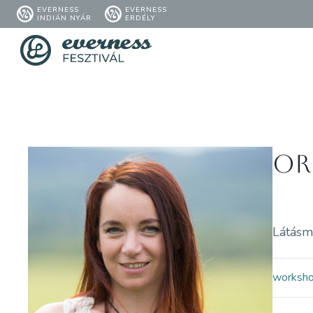
EVERNESS
EVERNESS
INDIÁN NYÁR
ERDÉLY
Or
Látásme
worksh