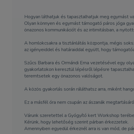
Hogyan láthatjuk és tapasztalhatjuk meg egymást val
Olyan könnyen és egymást támogató páros jóga gyako
önazonos kommunikációt és az intimitásban, a nyitot
A homlokcsakra a tisztánlátás központja, mégis sok
az igényeiddel és határaiddal együtt, hogy támogatóa
Szűcs Barbara és Ormándi Erna vezetésével egy olyan 
gyakorlatokon keresztül lépésről lépésre tapasztalha
teremtsetek egy önazonos valóságot.
A közös gyakorlás során ráláthatsz arra, miként ha
Ez a másfél óra nem csupán az ászanák megtartásáról 
Várunk szeretettel a Gyógyító kert Workshop terében
Kérünk, hogy lehetőség szerint párban érkezzetek.
Amennyiben egyedül érkeznél arra is van mód, de pár