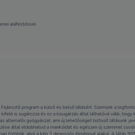
enei aláfestéssel.
ung Fejlesztő program a külső és belső látásért. Szemünk a legfon
ifelé is sugározza és ez a kisugárzás által láthatóvá válik, hogy 
z alternatív gyógyászat, ami új lehetőséget biztosít látásunk j
zése által eldobhatod a mankóidat és egészen új szemmel csodál
yban történik, ahol a kép 3 dimenziós élménnyé alakul. A látás 90