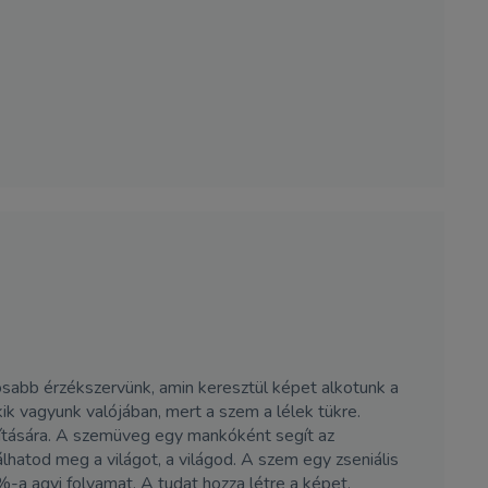
tosabb érzékszervünk, amin keresztül képet alkotunk a
kik vagyunk valójában, mert a szem a lélek tükre.
avítására. A szemüveg egy mankóként segít az
hatod meg a világot, a világod. A szem egy zseniális
%-a agyi folyamat. A tudat hozza létre a képet.