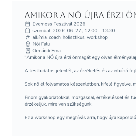
Amikor a NŐ újra érzi 
Everness Fesztivál 2026
szombat, 2026-06-27., 12:00 - 13:30
alkímia, coach, holisztikus, workshop
Női Falu
Ormándi Erna
"Amikor a NŐ újra érzi önmagát egy olyan élményalapú 
A testtudatos jelenlét, az érzékelés és az intuíció 
Sok nő él folyamatos készenlétben, kifelé figyelve, m
Finom gyakorlatokkal, mozgással, érzékeléssel és tud
érzékeljük, mire van szükségünk.
Ez a workshop egy meghívás arra, hogy újra kapcsolód