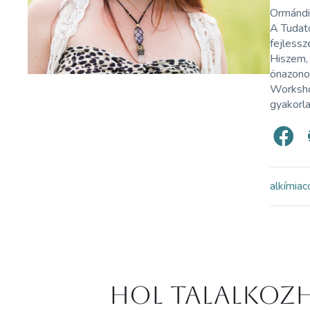
Ormándi 
A Tudat
fejlessz
Hiszem, 
önazono
Workshop
gyakorl
alkímia
c
Hol Talalkozh