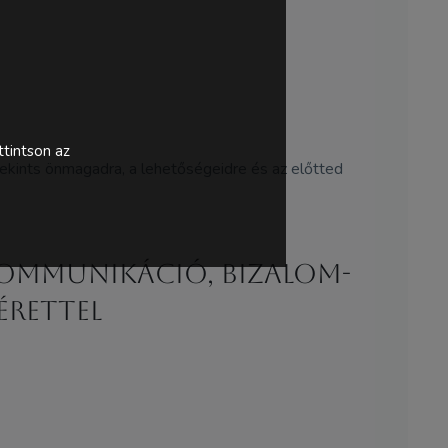
tintson az
 tekints önmagadra, a lehetőségeidre és az előtted
kommunikáció, bizalom-
érettel