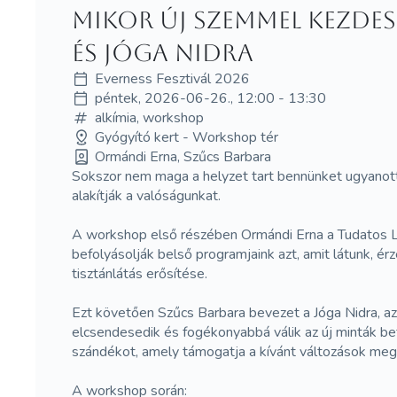
Mikor új szemmel kezdes
és Jóga Nidra
Everness Fesztivál 2026
péntek, 2026-06-26., 12:00 - 13:30
alkímia, workshop
Gyógyító kert - Workshop tér
Ormándi Erna, Szűcs Barbara
Sokszor nem maga a helyzet tart bennünket ugyanott,
alakítják a valóságunkat.
A workshop első részében Ormándi Erna a Tudatos Lát
befolyásolják belső programjaink azt, amit látunk, é
tisztánlátás erősítése.
Ezt követően Szűcs Barbara bevezet a Jóga Nidra, az
elcsendesedik és fogékonyabbá válik az új minták be
szándékot, amely támogatja a kívánt változások megs
A workshop során: