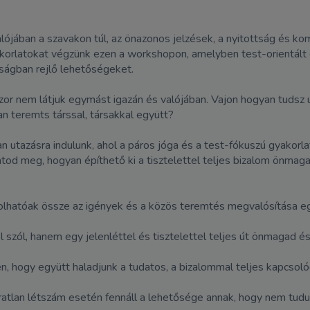
ójában a szavakon túl, az önazonos jelzések, a nyitottság és k
rlatokat végzünk ezen a workshopon, amelyben test-orientált gya
tságban rejlő lehetőségeket.
szor nem látjuk egymást igazán és valójában. Vajon hogyan tud
n teremts társsal, társakkal együtt?
utazásra indulunk, ahol a páros jóga és a test-fókuszú gyakorlat
tod meg, hogyan építhető ki a tisztelettel teljes bizalom önmaga
ngolhatóak össze az igények és a közös teremtés megvalósítása 
szól, hanem egy jelenléttel és tisztelettel teljes út önmagad é
, hogy együtt haladjunk a tudatos, a bizalommal teljes kapcsoló
atlan létszám esetén fennáll a lehetősége annak, hogy nem tudun