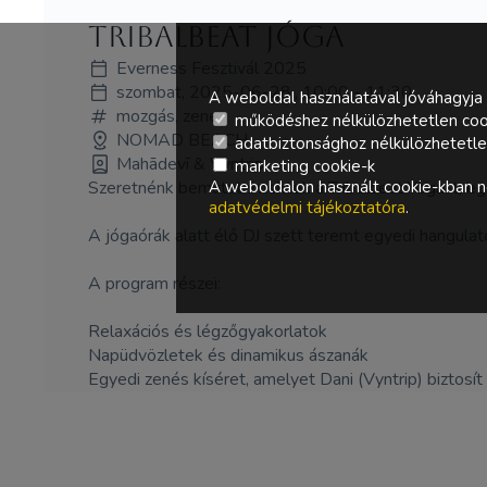
Tribalbeat jóga
Everness Fesztivál 2025
szombat, 2025-06-28., 10:00 - 11:30
A weboldal használatával jóváhagyja 
mozgás, zene
működéshez nélkülözhetetlen coo
NOMAD BEACH
adatbiztonsághoz nélkülözhetetlen 
Mahādevī & Vyntrip
marketing cookie-k
Szeretnénk bemutatni nektek a Tribalbeat Yoga-t, eg
A weboldalon használt cookie-kban ne
adatvédelmi tájékoztatóra
.
A jógaórák alatt élő DJ szett teremt egyedi hangulato
A program részei:
Relaxációs és légzőgyakorlatok
Napüdvözletek és dinamikus ászanák
Egyedi zenés kíséret, amelyet Dani (Vyntrip) biztosít