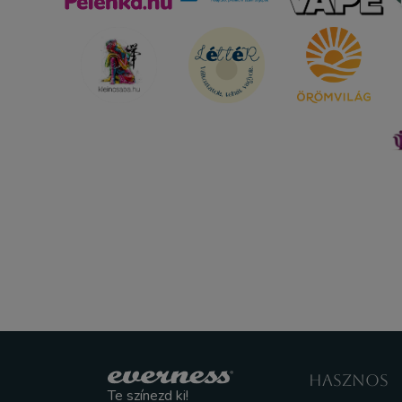
HASZNOS
Te színezd ki!