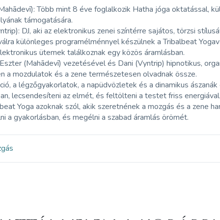
Mahādevī): Több mint 8 éve foglalkozik Hatha jóga oktatással, kül
lyának támogatására.
ntrip): DJ, aki az elektronikus zenei színtérre sajátos, törzsi stíl
válra különleges programélménnyel készülnek a Tribalbeat Yogaval
elektronikus ütemek találkoznak egy közös áramlásban.
Eszter (Mahādevī) vezetésével és Dani (Vyntrip) hipnotikus, orga
n a mozdulatok és a zene természetesen olvadnak össze.
ció, a légzőgyakorlatok, a napüdvözletek és a dinamikus ászanák
ban, lecsendesíteni az elmét, és feltölteni a testet friss energiával
lbeat Yoga azoknak szól, akik szeretnének a mozgás és a zene h
lni a gyakorlásban, és megélni a szabad áramlás örömét.
zgás