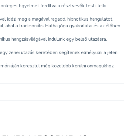
önleges figyelmet fordítva a résztvevők testi-lelki
usával idézi meg a magával ragadó, hipnotikus hangulatot.
, ahol a tradicionális Hatha jóga gyakorlatai és az élőben
nikus hangzásvilágával indulunk egy belső utazásra,
 egy zenei utazás keretében segítenek elmélyülni a jelen
.
armóniáján keresztül még közelebb kerülni önmagukhoz,