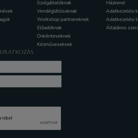
Szolgáltatóknak
Házirend
enések
Vendéglátósoknak
Adatkezelési 
yagok
Workshop partnereknek
Adatkezelési t
Előadóknak
Általános szer
Önkénteseknek
Kézműveseknek
ELIRATKOZÁS
z Adatkezelési tájékoztatót