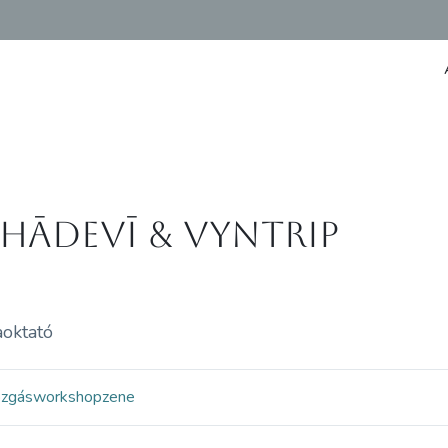
hādevī & Vyntrip
aoktató
ozgás
workshop
zene