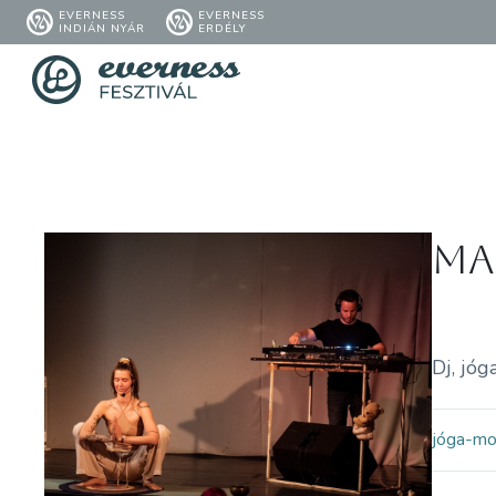
EVERNESS
EVERNESS
INDIÁN NYÁR
ERDÉLY
Ma
Dj, jóg
jóga-m