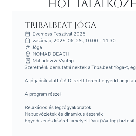
Hol Talalkozh
Tribalbeat jóga
Everness Fesztivál 2025
vasárnap, 2025-06-29., 10:00 - 11:30
Jóga
NOMAD BEACH
Mahādevī & Vyntrip
Szeretnénk bemutatni nektek a Tribalbeat Yoga-t, eg
A jógaórák alatt élő DJ szett teremt egyedi hangulato
A program részei:
Relaxációs és légzőgyakorlatok
Napüdvözletek és dinamikus ászanák
Egyedi zenés kíséret, amelyet Dani (Vyntrip) biztosít