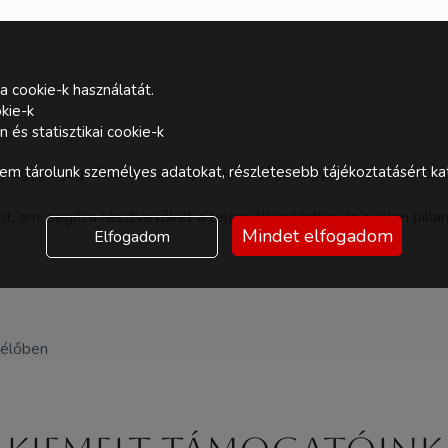
a cookie-k használatát.
kie-k
és statisztikai cookie-k
y egyedi jógaélményt, amely a Hatha jóga hagyományait ötvözi az 
m tárolunk személyes adatokat, részletesebb tájékoztatásért kat
t, ami segíti a résztvevőket a teljes ellazulásban és a jelen pi
Mindet elfogadom
Elfogadom
 élőben