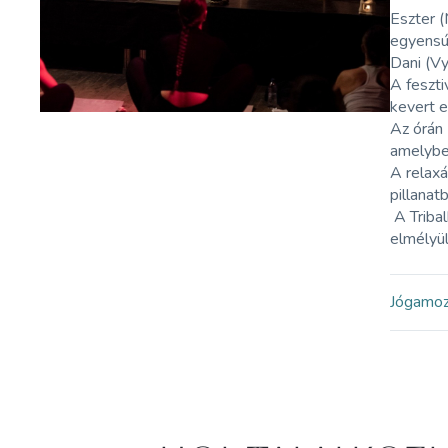
Eszter (
egyensú
Dani (Vy
A feszti
kevert 
Az órán 
amelybe
A relaxá
pillanat
A Triba
elmélyü
Jóga
mo