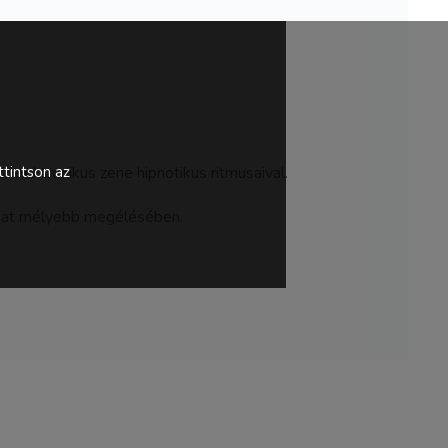
elektronikus zene hipnotikus ritmusaival.
tintson az
llanat mélyebb megélésében.