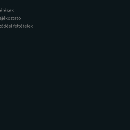
kérések
ájékoztató
ződési feltételek