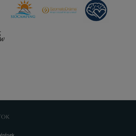
TOK
kérések