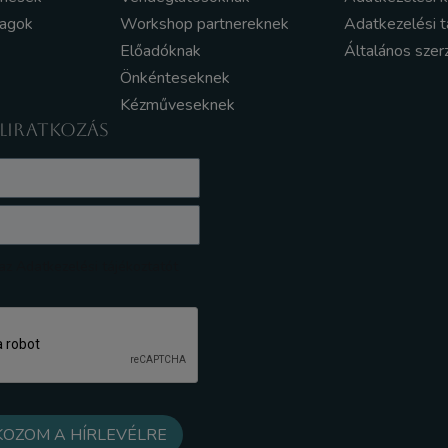
yagok
Workshop partnereknek
Adatkezelési t
Előadóknak
Általános szer
Önkénteseknek
Kézműveseknek
ELIRATKOZÁS
z Adatkezelési tájékoztatót