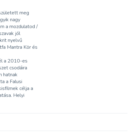
 született meg
egyik nagy
om a mozdulatod /
szavak jól
krit nyelvű
etfa Mantra Kör és
 él a 2010-es
szet csodáira
en hatnak
ta a Falusi
isfilmek célja a
tása. Helyi
.