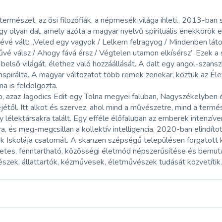
 természet, az ősi filozófiák, a népmesék világa ihleti.. 2013-ban
y olyan dal, amely azóta a magyar nyelvű spirituális énekkörök 
évé vált: „Veled egy vagyok / Lelkem felragyog / Mindenben lát
vé válsz / Ahogy fává érsz / Végtelen utamon elkísérsz” Ezek a 
k belső világát, élethez való hozzáállását. A dalt egy angol-szansz
nspirálta. A magyar változatot több remek zenekar, köztük az Él
na is feldolgozta.
p, azaz Jagodics Edit egy Tolna megyei faluban, Nagyszékelyben
jétől. Itt alkot és szervez, ahol mind a művészetre, mind a termé
 lélektársakra talált. Egy efféle élőfaluban az emberek intenzív
, és meg-megcsillan a kollektív intelligencia. 2020-ban elindítot
k Iskolája csatornát. A skanzen szépségű településen forgatott k
etes, fenntartható, közösségi életmód népszerűsítése és bemuta
szek, állattartók, kézművesek, életművészek tudását közvetítik