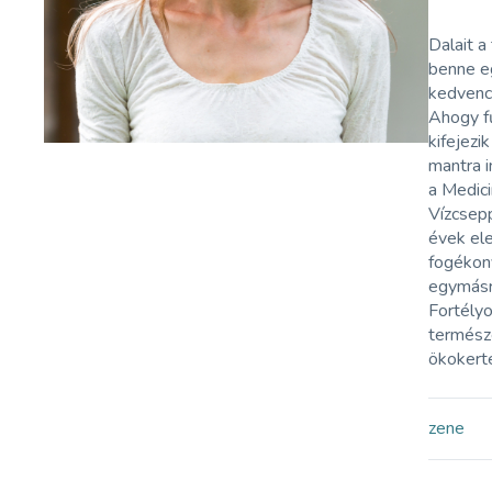
Dalait a
benne eg
kedvenc
Ahogy fű
kifejezi
mantra i
a Medici
Vízcsep
évek ele
fogékony
egymásra
Fortélyo
termész
ökokerté
zene