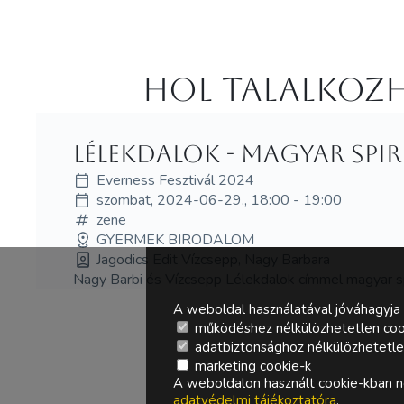
Hol Talalkozh
Lélekdalok - magyar spi
Everness Fesztivál 2024
szombat, 2024-06-29., 18:00 - 19:00
zene
GYERMEK BIRODALOM
Jagodics Edit Vízcsepp, Nagy Barbara
Nagy Barbi és Vízcsepp Lélekdalok címmel magyar spi
A weboldal használatával jóváhagyja 
működéshez nélkülözhetetlen coo
adatbiztonsághoz nélkülözhetetlen 
marketing cookie-k
A weboldalon használt cookie-kban ne
adatvédelmi tájékoztatóra
.