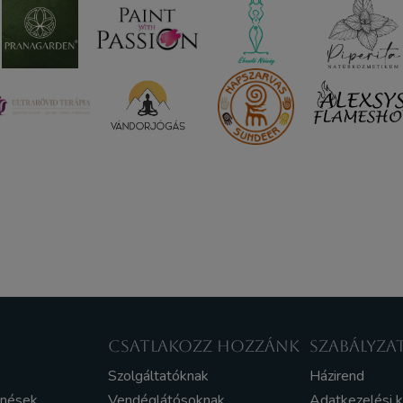
CSATLAKOZZ HOZZÁNK
SZABÁLYZA
Szolgáltatóknak
Házirend
enések
Vendéglátósoknak
Adatkezelési 