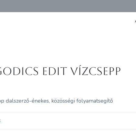
godics Edit Vízcsepp
pp dalszerző-énekes, közösségi folyamatsegítő
k