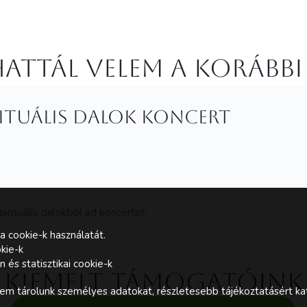
attál velem a korábbi
rituális dalok koncert
rituális dalokból ad koncertet.
a cookie-k használatát.
kie-k
és statisztikai cookie-k
Kiemelt támogatóink
m tárolunk személyes adatokat, részletesebb tájékoztatásért kat