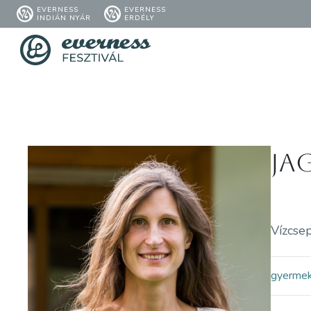
EVERNESS
EVERNESS
INDIÁN NYÁR
ERDÉLY
Ja
Vízcse
gyerme