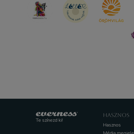
HASZNOS
Te színezd ki!
Hasznos
Média megjel