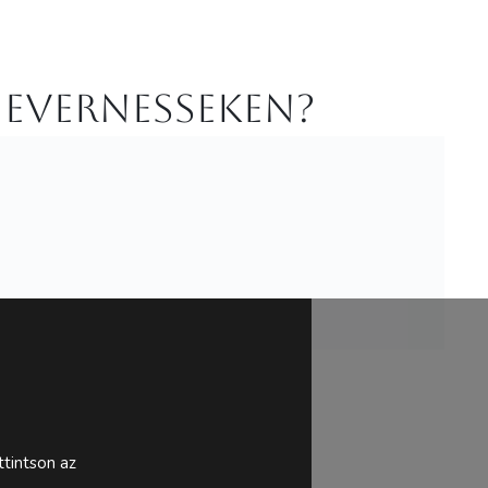
 Evernesseken?
tintson az