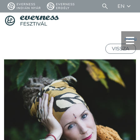
EVERNESS
EVERNESS
EN
INDIÁN NYÁR
ERDÉLY
menü
VISSZA