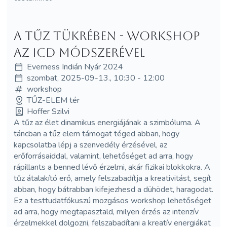
A tűz tükrében - workshop
az ICD módszerével
Everness Indián Nyár 2024
szombat, 2025-09-13., 10:30 - 12:00
workshop
TŰZ-ELEM tér
Hoffer Szilvi
A tűz az élet dinamikus energiájának a szimbóluma. A
táncban a tűz elem támogat téged abban, hogy
kapcsolatba lépj a szenvedély érzésével, az
erőforrásaiddal, valamint, lehetőséget ad arra, hogy
rápillants a benned lévő érzelmi, akár fizikai blokkokra. A
tűz átalakító erő, amely felszabadítja a kreativitást, segít
abban, hogy bátrabban kifejezhesd a dühödet, haragodat.
Ez a testtudatfókuszú mozgásos workshop lehetőséget
ad arra, hogy megtapasztald, milyen érzés az intenzív
érzelmekkel dolgozni, felszabadítani a kreatív energiákat