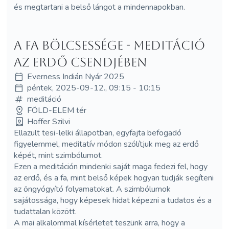
és megtartani a belső lángot a mindennapokban.
A fa bölcsessége - meditáció
az erdő csendjében
Everness Indián Nyár 2025
péntek, 2025-09-12., 09:15 - 10:15
meditáció
FÖLD-ELEM tér
Hoffer Szilvi
Ellazult tesi-lelki állapotban, egyfajta befogadó
figyelemmel, meditatív módon szólítjuk meg az erdő
képét, mint szimbólumot.
Ezen a meditáción mindenki saját maga fedezi fel, hogy
az erdő, és a fa, mint belső képek hogyan tudják segíteni
az öngyógyító folyamatokat. A szimbólumok
sajátossága, hogy képesek hidat képezni a tudatos és a
tudattalan között.
A mai alkalommal kísérletet teszünk arra, hogy a