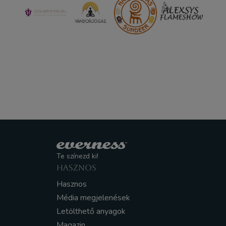
Te színezd ki!
HASZNOS
Hasznos
Média megjelenések
Letölthető anyagok
Magazin