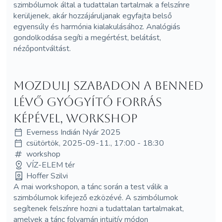
szimbólumok által a tudattalan tartalmak a felszínre
kerüljenek, akár hozzájáruljanak egyfajta belső
egyensúly és harmónia kialakulásához. Analógiás
gondolkodása segíti a megértést, belátást,
nézőpontváltást.
Mozdulj szabadon a benned
lévő gyógyító forrás
képével, WORKSHOP
Everness Indián Nyár 2025
csütörtök, 2025-09-11., 17:00 - 18:30
workshop
VÍZ-ELEM tér
Hoffer Szilvi
A mai workshopon, a tánc során a test válik a
szimbólumok kifejező ezközévé. A szimbólumok
segítenek felszínre hozni a tudattalan tartalmakat,
amelyek a tánc folyamán intuitív módon