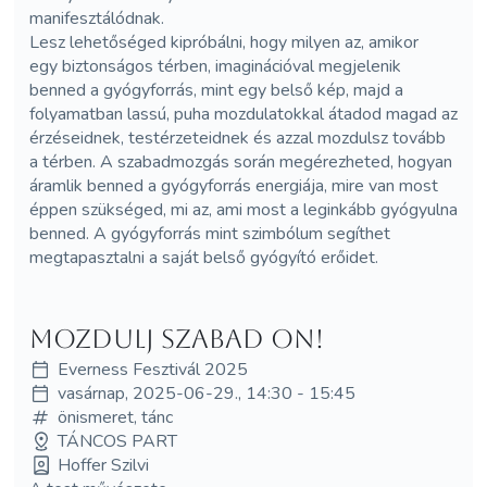
manifesztálódnak.
Lesz lehetőséged kipróbálni, hogy milyen az, amikor
egy biztonságos térben, imaginációval megjelenik
benned a gyógyforrás, mint egy belső kép, majd a
folyamatban lassú, puha mozdulatokkal átadod magad az
érzéseidnek, testérzeteidnek és azzal mozdulsz tovább
a térben. A szabadmozgás során megérezheted, hogyan
áramlik benned a gyógyforrás energiája, mire van most
éppen szükséged, mi az, ami most a leginkább gyógyulna
benned. A gyógyforrás mint szimbólum segíthet
megtapasztalni a saját belső gyógyító erőidet.
Mozdulj Szabad On!
Everness Fesztivál 2025
vasárnap, 2025-06-29., 14:30 - 15:45
önismeret, tánc
TÁNCOS PART
Hoffer Szilvi