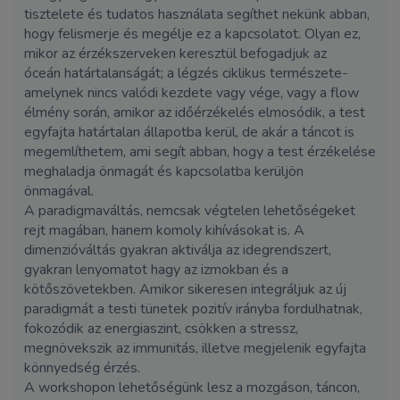
tisztelete és tudatos használata segíthet nekünk abban,
hogy felismerje és megélje ez a kapcsolatot. Olyan ez,
mikor az érzékszerveken keresztül befogadjuk az
óceán határtalanságát; a légzés ciklikus természete-
amelynek nincs valódi kezdete vagy vége, vagy a flow
élmény során, amikor az időérzékelés elmosódik, a test
egyfajta határtalan állapotba kerül, de akár a táncot is
megemlíthetem, ami segít abban, hogy a test érzékelése
meghaladja önmagát és kapcsolatba kerüljön
önmagával.
A paradigmaváltás, nemcsak végtelen lehetőségeket
rejt magában, hanem komoly kihívásokat is. A
dimenzióváltás gyakran aktiválja az idegrendszert,
gyakran lenyomatot hagy az izmokban és a
kötőszövetekben. Amikor sikeresen integráljuk az új
paradigmát a testi tünetek pozitív irányba fordulhatnak,
fokozódik az energiaszint, csökken a stressz,
megnövekszik az immunitás, illetve megjelenik egyfajta
könnyedség érzés.
A workshopon lehetőségünk lesz a mozgáson, táncon,