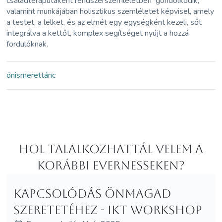
családteraputaként rendszerszemléletben gondolkodik,
valamint munkájában holisztikus szemléletet képvisel, amely
a testet, a lelket, és az elmét egy egységként kezeli, sőt
integrálva a kettőt, komplex segítséget nyújt a hozzá
fordulóknak.
önismeret
tánc
Hol Talalkozhattál velem a
korábbi Evernesseken?
Kapcsolódás önmagad
szeretetéhez - IKT workshop