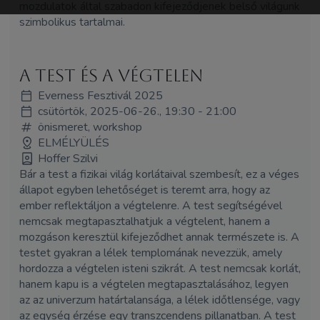
mozdulatok által szabadon kifejeződjenek belső világunk
szimbolikus tartalmai.
A test és a végtelen
Everness Fesztivál 2025
csütörtök, 2025-06-26., 19:30 - 21:00
önismeret, workshop
ELMÉLYÜLÉS
Hoffer Szilvi
Bár a test a fizikai világ korlátaival szembesít, ez a véges
állapot egyben lehetőséget is teremt arra, hogy az
ember reflektáljon a végtelenre. A test segítségével
nemcsak megtapasztalhatjuk a végtelent, hanem a
mozgáson keresztül kifejeződhet annak természete is. A
testet gyakran a lélek templomának nevezzük, amely
hordozza a végtelen isteni szikrát. A test nemcsak korlát,
hanem kapu is a végtelen megtapasztalásához, legyen
az az univerzum határtalansága, a lélek időtlensége, vagy
az egység érzése egy transzcendens pillanatban. A test