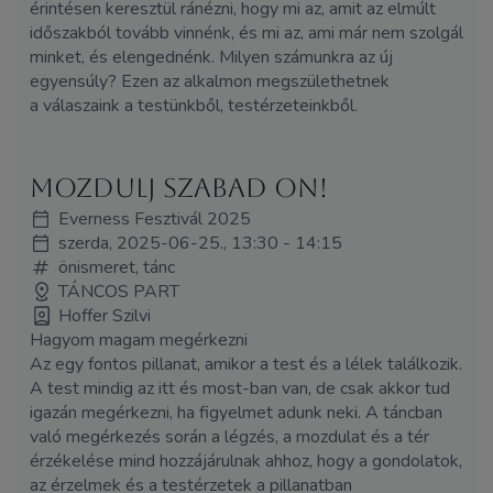
érintésen keresztül ránézni, hogy mi az, amit az elmúlt
időszakból tovább vinnénk, és mi az, ami már nem szolgál
minket, és elengednénk. Milyen számunkra az új
egyensúly? Ezen az alkalmon megszülethetnek
a válaszaink a testünkből, testérzeteinkből.
Mozdulj Szabad On!
Everness Fesztivál 2025
szerda, 2025-06-25., 13:30 - 14:15
önismeret, tánc
TÁNCOS PART
Hoffer Szilvi
Hagyom magam megérkezni
Az egy fontos pillanat, amikor a test és a lélek találkozik.
A test mindig az itt és most-ban van, de csak akkor tud
igazán megérkezni, ha figyelmet adunk neki. A táncban
való megérkezés során a légzés, a mozdulat és a tér
érzékelése mind hozzájárulnak ahhoz, hogy a gondolatok,
az érzelmek és a testérzetek a pillanatban