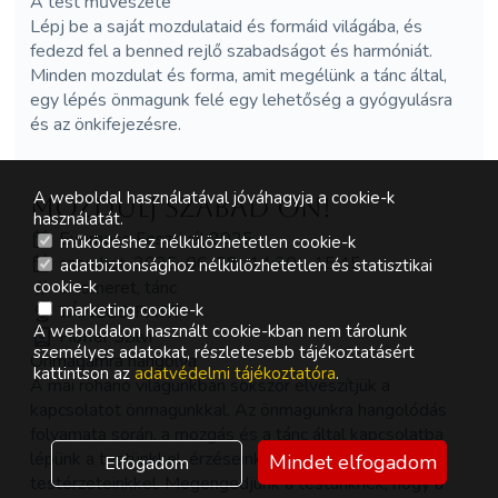
A test művészete
Lépj be a saját mozdulataid és formáid világába, és
fedezd fel a benned rejlő szabadságot és harmóniát.
Minden mozdulat és forma, amit megélünk a tánc által,
egy lépés önmagunk felé egy lehetőség a gyógyulásra
és az önkifejezésre.
A weboldal használatával jóváhagyja a cookie-k
Mozdulj Szabad On!
használatát.
Everness Fesztivál 2025
működéshez nélkülözhetetlen cookie-k
szombat, 2025-06-28., 14:30 - 15:45
adatbiztonsághoz nélkülözhetetlen és statisztikai
önismeret, tánc
cookie-k
marketing cookie-k
TÁNCOS PART
A weboldalon használt cookie-kban nem tárolunk
Hoffer Szilvi
személyes adatokat, részletesebb tájékoztatásért
Önmagamra hangolva
kattintson az
adatvédelmi tájékoztatóra
.
A mai rohanó világunkban sokszor elveszítjük a
kapcsolatot önmagunkkal. Az önmagunkra hangolódás
folyamata során, a mozgás és a tánc által kapcsolatba
lépünk a testünkkel, érzéseinkkel, valamint a
Mindet elfogadom
Elfogadom
testérzeteinkkel. Megengedjünk a testünknek, hogy a