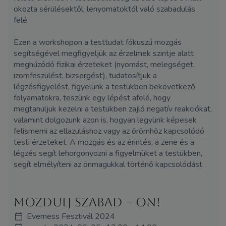
okozta sérülésektől, lenyomatoktól való szabadulás
felé.
Ezen a workshopon a testtudat fókuszú mozgás
segítségével megfigyeljük az érzelmek szintje alatt
meghúzódó fizikai érzeteket (nyomást, melegséget,
izomfeszülést, bizsergést), tudatosítjuk a
légzésfigyelést, figyelünk a testükben bekövetkező
folyamatokra, teszünk egy lépést afelé, hogy
megtanuljuk kezelni a testükben zajló negatív reakciókat,
valamint dolgozunk azon is, hogyan legyünk képesek
felismerni az ellazuláshoz vagy az örömhöz kapcsolódó
testi érzeteket. A mozgás és az érintés, a zene és a
légzés segít lehorgonyozni a figyelmüket a testükben,
segít elmélyíteni az önmagukkal történő kapcsolódást.
Mozdulj Szabad – On!
Everness Fesztivál 2024