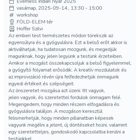
Everness Indián Nyár 2025
vasárnap, 2025-09-14., 13:30 - 15:00
workshop
FÖLD-ELEM tér
Hoffer Szilvi
Az emberi test természetes módon törekszik az
egyensúlyra és a gyógyulásra. Ezt a belső erőt akkor is
aktiválhatjuk, ha tudatosan mozgunk, és megedjük
magunknak, hogy jelen legyünk a testünk érzeteiben.
Amikor a mozgást összekapcsoljuk a belső figyelemmel,
a gyógyító folyamat erősödik. A kreatív mozdulatok és
az improvizáció révén újra felfedezhetjük önmagunk
egyedi értékeit és szépségeit.
Az önszeretet mozgása azt üzeni: Itt vagyok,
jelen vagyok, és szeretettel fordulok önmagam felé.
Megengedem, hogy minden részem elfogadásra és
gyógyulásra találjon. A mozgáson keresztül
felismerhetjük, hogy minden pillanatban képesek
vagyunk megélni a jelent, új döntéseket hozni, valamint
egy szeretetteljes, gondoskodó kapcsolatba kerülni a
testünkkel.