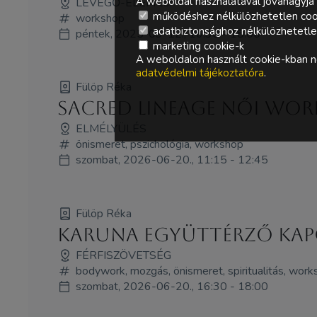
A weboldal használatával jóváhagyja 
LEVEGŐ-ELEM tér
működéshez nélkülözhetetlen coo
workshop
adatbiztonsághoz nélkülözhetetlen 
péntek, 2025-09-12., 16:30 - 18:00
marketing cookie-k
A weboldalon használt cookie-kban ne
adatvédelmi tájékoztatóra
.
Fülöp Réka
Sacred Lineage Női wor
ELMÉLYÜLÉS
önismeret, pszichológia, workshop
szombat, 2026-06-20., 11:15 - 12:45
Fülöp Réka
Karuna együttérző kap
FÉRFISZÖVETSÉG
bodywork, mozgás, önismeret, spiritualitás, wor
szombat, 2026-06-20., 16:30 - 18:00