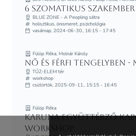
6 szomatikus szakember 
BLUE ZONE - A Peopling sátra
holisztikus, önismeret, pszichológia
vasárnap, 2024-06-30., 16:15 - 17:45
Fülöp Réka, Molnár Károly
Nő és Férfi Tengelyben
TŰZ-ELEM tér
workshop
csütörtök, 2025-09-11., 15:15 - 16:45
Fülöp Réka
Karuna együttérző ka
WORKSHOP