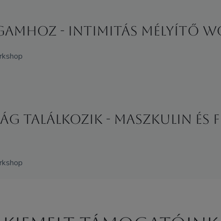
gamhoz - Intimitás mélyítő 
orkshop
ság találkozik - maszkulin és
orkshop