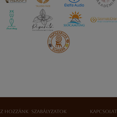
ZZ HOZZÁNK
SZABÁLYZATOK
KAPCSOLA