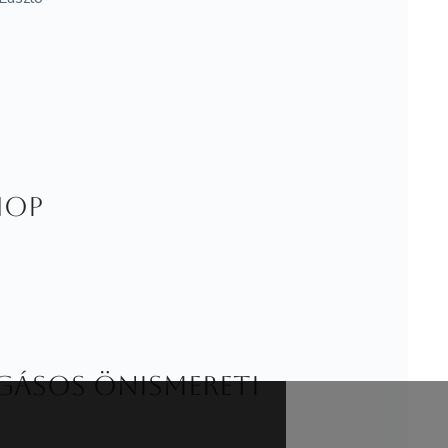
HOP
ásos önismereti