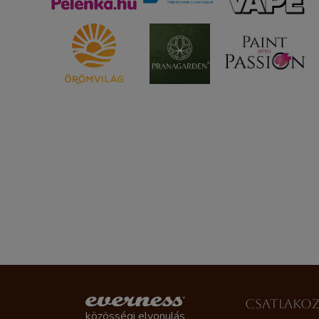
CSATLAKO
közösségi elvonulás