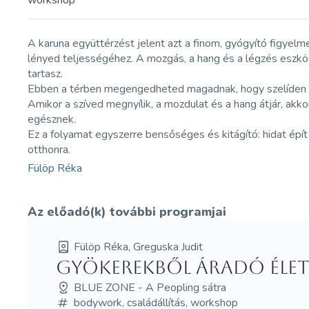
workshop
A karuna együttérzést jelent azt a finom, gyógyító figyelm
lényed teljességéhez. A mozgás, a hang és a légzés eszköze
tartasz.
Ebben a térben megengedheted magadnak, hogy szelíden ráné
Amikor a szíved megnyílik, a mozdulat és a hang átjár, akko
egésznek.
Ez a folyamat egyszerre bensőséges és kitágító: hidat épí
otthonra.
Fülöp Réka
Az előadó(k) további programjai
Fülöp Réka, Greguska Judit
Gyökerekből áradó élet
BLUE ZONE - A Peopling sátra
bodywork, családállítás, workshop