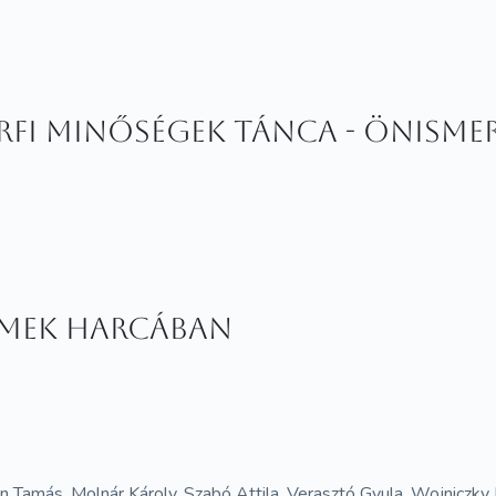
férfi minőségek tánca - Önism
nemek harcában
n Tamás, Molnár Károly, Szabó Attila, Verasztó Gyula, Wojniczky