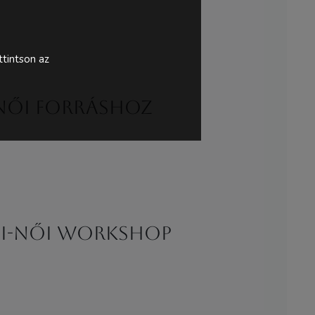
tintson az
 női forráshoz
fi-női workshop