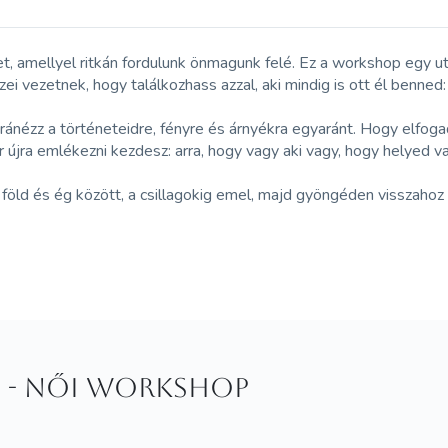
et, amellyel ritkán fordulunk önmagunk felé. Ez a workshop egy u
i vezetnek, hogy találkozhass azzal, aki mindig is ott él benned
zz a történeteidre, fényre és árnyékra egyaránt. Hogy elfogadd
r újra emlékezni kezdesz: arra, hogy vagy aki vagy, hogy helyed va
t föld és ég között, a csillagokig emel, majd gyöngéden visszaho
 - női workshop