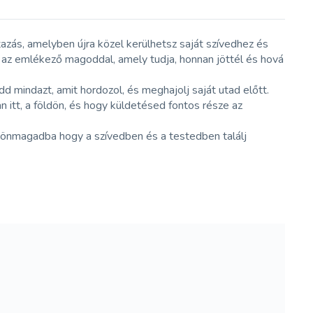
tazás, amelyben újra közel kerülhetsz saját szívedhez és
: az emlékező magoddal, amely tudja, honnan jöttél és hová
 mindazt, amit hordozol, és meghajolj saját utad előtt.
n itt, a földön, és hogy küldetésed fontos része az
z önmagadba hogy a szívedben és a testedben találj