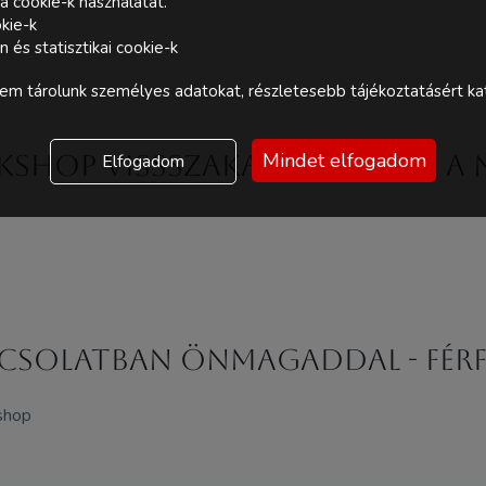
a cookie-k használatát.
kie-k
és statisztikai cookie-k
m tárolunk személyes adatokat, részletesebb tájékoztatásért kat
Mindet elfogadom
kshop Vissszakapcsolódás a
Elfogadom
csolatban önmagaddal - fér
kshop