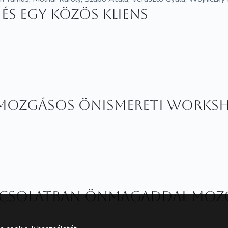
és egy közös kliens
 - mozgásos önismereti WORKS
pcsolatban önmagaddal mozg