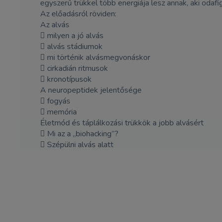
egyszerű trükkel több energiája lesz annak, aki odafig
Az előadásról röviden:
Az alvás
 milyen a jó alvás
 alvás stádiumok
 mi történik alvásmegvonáskor
 cirkadián ritmusok
 kronotípusok
A neuropeptidek jelentősége
 fogyás
 memória
Életmód és táplálkozási trükkök a jobb alvásért
 Mi az a „biohacking”?
 Szépülni alvás alatt