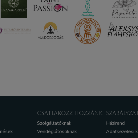
CSATLAKOZZ HOZZÁNK
SZABÁLYZA
Szolgáltatóknak
Házirend
enések
Vendéglátósoknak
Adatkezelési 