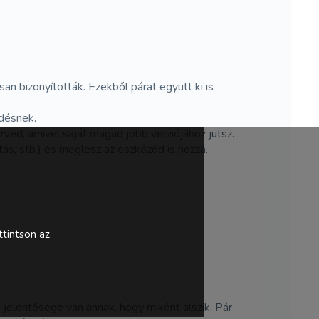
 bizonyították. Ezekből párat együtt ki is
ődésnek.
rved, amivel saját magad jobb verziójához jutsz.
itás, stb.) és meglesz az eszközöd is hozzá.
tintson az
jelentősége van annak, hogy miként alszik. Pár