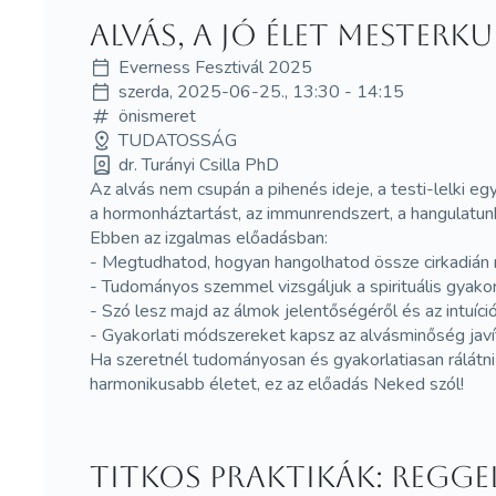
Alvás, a jó élet mesterk
Everness Fesztivál 2025
szerda, 2025-06-25., 13:30 - 14:15
önismeret
TUDATOSSÁG
dr. Turányi Csilla PhD
Az alvás nem csupán a pihenés ideje, a testi-lelki eg
a hormonháztartást, az immunrendszert, a hangulatun
Ebben az izgalmas előadásban:
- Megtudhatod, hogyan hangolhatod össze cirkadián r
- Tudományos szemmel vizsgáljuk a spirituális gyakor
- Szó lesz majd az álmok jelentőségéről és az intuíció 
- Gyakorlati módszereket kapsz az alvásminőség javít
Ha szeretnél tudományosan és gyakorlatiasan rálátni
harmonikusabb életet, ez az előadás Neked szól!
Titkos praktikák: reggeli