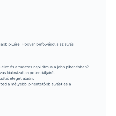
sabb pillére. Hogyan befolyásolja az alvás
 élet és a tudatos napi ritmus a jobb pihenésben?
lvás kiaknázatlan potenciáljairól
dtál eleget aludni.
eted a mélyebb, pihentetőbb alvást és a