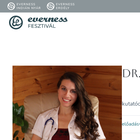
EVERNESS
EVERNESS
INDIÁN NYÁR
ERDÉLY
dr
kutató
előadás