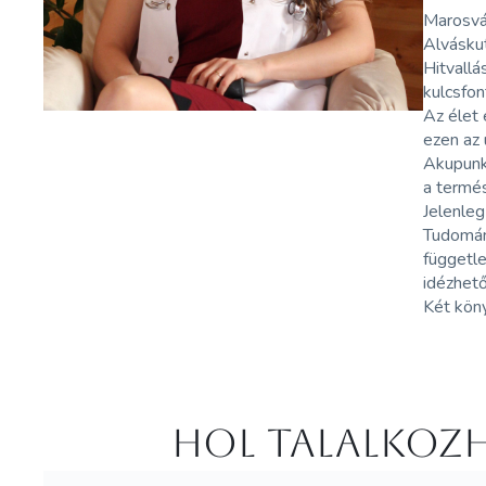
Marosvá
Alvásku
Hitvallá
kulcsfon
Az élet 
ezen az 
Akupunkt
a termés
Jelenleg
Tudomán
függetle
idézhet
Két köny
Hol Talalkozh