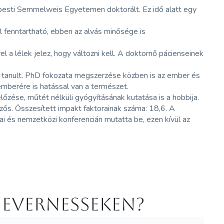
esti Semmelweis Egyetemen doktorált. Ez idő alatt egy
.
 fenntartható, ebben az alvás minősége is
a lélek jelez, hogy változni kell. A doktornő pácienseinek
is tanult. PhD fokozata megszerzése közben is az ember és
 emberére is hatással van a természet.
őzése, műtét nélküli gyógyításának kutatása is a hobbija.
s. Összesített impakt faktorainak száma: 18,6. A
 és nemzetközi konferencián mutatta be, ezen kívül az
 Evernesseken?