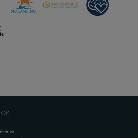
TOK
kérések