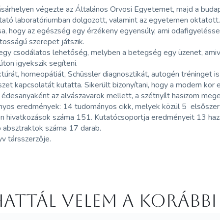
sárhelyen végezte az Általános Orvosi Egyetemet, majd a budap
tató laboratóriumban dolgozott, valamint az egyetemen oktatott
sa, hogy az egészség egy érzékeny egyensúly, ami odafigyeléssel
tosságú szerepet játszik.
egy csodálatos lehetőség, melyben a betegség egy üzenet, amivel 
úton igyekszik segíteni.
úrát, homeopátiát, Schüssler diagnosztikát, autogén tréninget 
zet kapcsolatát kutatta. Sikerült bizonyítani, hogy a modern kor
 édesanyaként az alvászavarok mellett, a szétnyílt hasizom megel
yos eredmények: 14 tudományos cikk, melyek közül 5 elsőszerző
n hivatkozások száma 151. Kutatócsoportja eredményeit 13 hazai
ő absztraktok száma 17 darab.
v társszerzője.
attál velem a korábbi