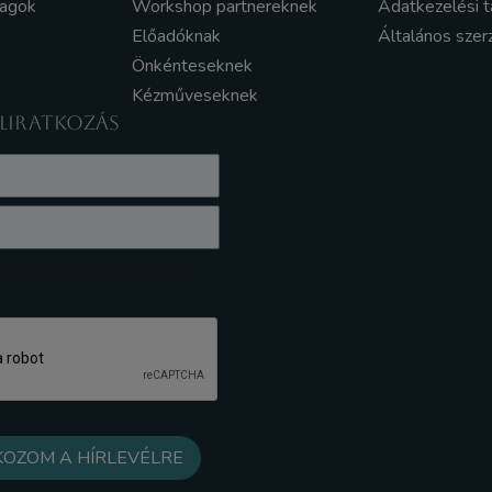
yagok
Workshop partnereknek
Adatkezelési t
Előadóknak
Általános szer
Önkénteseknek
Kézműveseknek
ELIRATKOZÁS
z Adatkezelési tájékoztatót