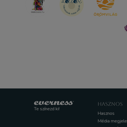
HASZNOS
Te színezd ki!
Hasznos
Média megjel