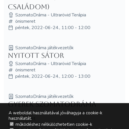
családom)
SzomatoDráma - Ultrarövid Terápia
önismeret
péntek, 2022-06-24., 11:00 - 12:00
SzomatoDráma játékvezetők
NYITOTT SÁTOR
SzomatoDráma - Ultrarövid Terápia
önismeret
péntek, 2022-06-24., 12:00 - 13:00
SzomatoDráma játékvezetők
Gyerek SzomatoDráma
SzomatoDráma - Ultrarövid Terápia
A weboldal használatával jóváhagyja a cookie-k
önismeret
használatát.
működéshez nélkülözhetetlen cookie-k
péntek, 2022-06-24., 13:00 - 14:00