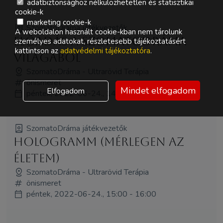
adatbiztonsághoz nélkülözhetetlen és statisztikai
cookie-k
marketing cookie-k
SzomatoDráma játékvezetők
A weboldalon használt cookie-kban nem tárolunk
Előadás a SzomatoDráma
személyes adatokat, részletesebb tájékoztatásért
kattintson az
adatvédelmi tájékoztatóra
.
világából
SzomatoDráma - Ultrarövid Terápia
önismeret
Mindet elfogadom
Elfogadom
péntek, 2022-06-24., 14:00 - 15:00
SzomatoDráma játékvezetők
HologramM (mérlegen az
életem)
SzomatoDráma - Ultrarövid Terápia
önismeret
péntek, 2022-06-24., 15:00 - 16:00