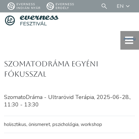
EVERNESS
EVERNESS
EN
INDIÁN NYÁR
ERDÉLY
menü
SzomatoDráma Egyéni
fókusszal
SzomatoDráma - Ultrarövid Terápia, 2025-06-28.,
11:30 - 13:30
holisztikus, önismeret, pszichológia, workshop