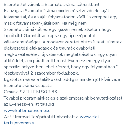
Szeretettel várunk a SzomatoDráma sátrunkban!
Ez az igazi SzomatoDráma minden résztvevőnek saját
folyamattal, és a saját folyamatodon kívül 1szereppel egy
másik folyamatban-játékban. Ha még nem
SzomatoDrámáztál, ez egy igazán remek alkalom, hogy
kipróbáld. Garantáltan kapsz egy új nézőpontot,
válaszlehetőséget. A módszer keretet biztosít testi tünetek,
életvezetési elakadások és traumák gyakorlati
megközelítéséhez, új válaszok megtalálásához. Egy olyan
attitűddel, ami páratlan. Itt most Evernessen egy olyan
speciális helyzetben lehet részed, hogy egy folyamatban 2
résztvevővel 2 szakember foglalkozik.
Izgatottan várva a találkozást, addig is minden jót kívánva: a
SzomatoDráma Csapata.
Címünk: SZELLEM SOR 33.
További programjainkat és a szakembereink bemutatkozását
az Eveness-en, itt találod:
www.kafibi.hu/everness
Az Ultrarövid Terápiáról itt olvashatsz:
www.elet-
ter.hu/everness