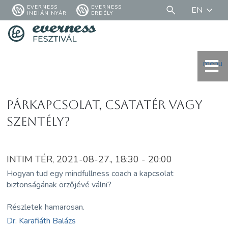
EVERNESS
EVERNESS
EN
INDIÁN NYÁR
ERDÉLY
menü
Párkapcsolat, csatatér vagy
szentély?
INTIM TÉR, 2021-08-27., 18:30 - 20:00
Hogyan tud egy mindfullness coach a kapcsolat
biztonságának örzőjévé válni?
Részletek hamarosan.
Dr. Karafiáth Balázs