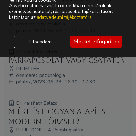
A weboldalon használt cookie-kban nem tárolunk
kérdezik
személyes adatokat, részletesebb tájékoztatásért
INTEGRÁL AKADÉMIA
kattintson az
adatvédelmi tájékoztatóra
.
önismeret, pszichológia
péntek, 2023-06-23., 13:00 - 14:30
Mindet elfogadom
Elfogadom
Dr. Karafiáth Balázs
Párkapcsolat vagy csatatér
INTIM TÉR
önismeret, pszichológia
péntek, 2023-06-23., 16:30 - 17:30
Dr. Karafiáth Balázs
Miért és hogyan alapíts
modern törzset?
BLUE ZONE - A Peopling sátra