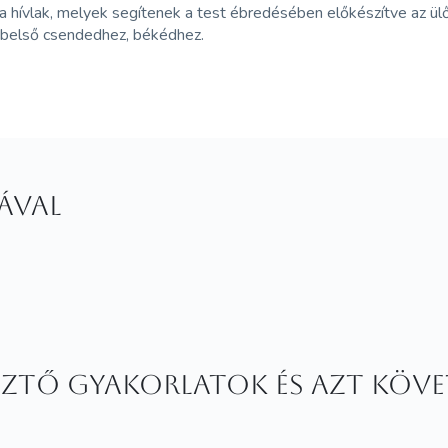
a hívlak, melyek segítenek a test ébredésében előkészítve az ü
t belső csendedhez, békédhez.
ával
esztő gyakorlatok és azt köv