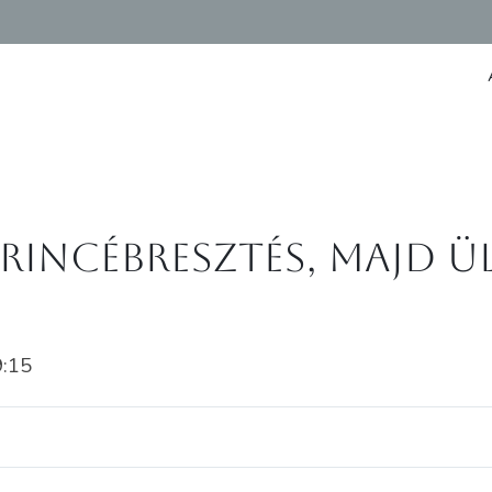
gerincébresztés, majd 
9:15