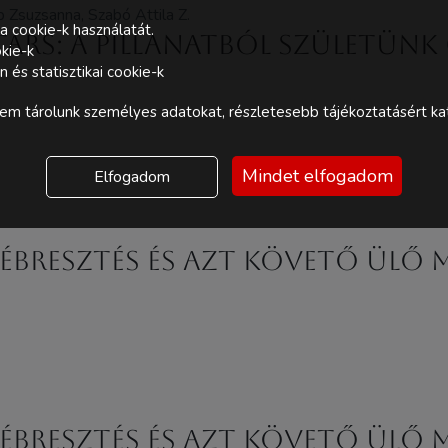
p Zsuzsanna, Szabó Attila Z.
a cookie-k használatát.
ars: A pillanatból születünk
kie-k
és statisztikai cookie-k
m tárolunk személyes adatokat, részletesebb tájékoztatásért kat
Mindet elfogadom
Elfogadom
cébresztés és azt követő ülő 
cébresztés és azt követő ülő 