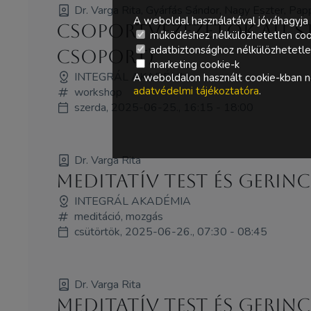
Dr. Varga Rita, Gyárfás Sándor, Nagy Eszter, Pap
A weboldal használatával jóváhagyja 
Csoportvezezetők All st
működéshez nélkülözhetetlen coo
adatbiztonsághoz nélkülözhetetlen 
csoport)
marketing cookie-k
INTEGRÁL AKADÉMIA
A weboldalon használt cookie-kban ne
adatvédelmi tájékoztatóra
.
workshop
szerda, 2025-06-25., 16:15 - 18:00
Dr. Varga Rita
Meditatív test és gerin
INTEGRÁL AKADÉMIA
meditáció, mozgás
csütörtök, 2025-06-26., 07:30 - 08:45
Dr. Varga Rita
Meditatív test és gerin