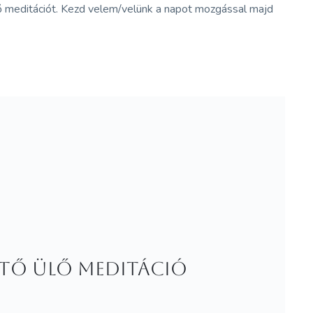
lő meditációt. Kezd velem/velünk a napot mozgással majd
ető ülő meditáció