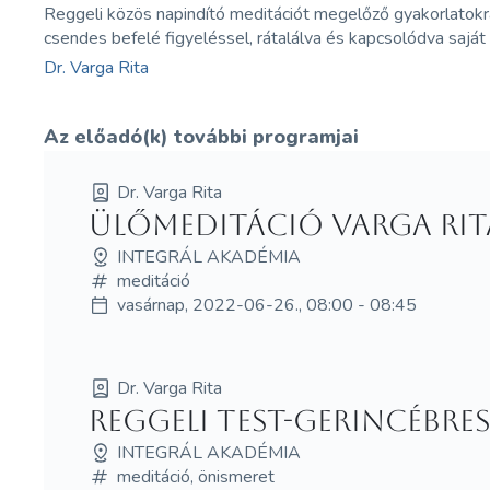
Reggeli közös napindító meditációt megelőző gyakorlatokr
csendes befelé figyeléssel, rátalálva és kapcsolódva sajá
Dr. Varga Rita
Az előadó(k) további programjai
Dr. Varga Rita
Ülőmeditáció Varga Rit
INTEGRÁL AKADÉMIA
meditáció
vasárnap, 2022-06-26., 08:00 - 08:45
Dr. Varga Rita
Reggeli test-gerincébr
INTEGRÁL AKADÉMIA
meditáció, önismeret