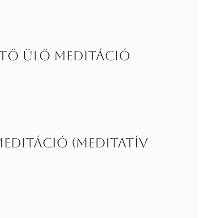
ető ülő meditáció
meditáció (Meditatív