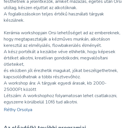
festhetnek a jelentkezők, amiket mázazás, égetés után Orsi
utólag, készen eljuttat az alkotóknak.
A foglalkozásokon teljes értékű használati tárgyak
készülnek.
Kerámia workshopjain Orsi lehetőséget ad az embereknek,
hogy megtapasztalják a kézműves munkán, alkotáson
keresztül az elmélyülés, flowbakerülés élményét.
A kész portékát a kezükbe véve elhihetik, hogy képesek
értéket alkotni, kreatívan gondolkodni, megvalósítani
ötleteiket,
és eközben jól érezhetik magukat, jókat beszélgethetnek,
kapcsolódhatnak a többi résztvevőhöz.
A workshop ára: A tárgyak egyedi árasak, kb 2000-
25000Ft között
Létszám: A workshophoz folyamatosan lehet csatlakozni,
egyszerre körülbelül 10fő tud alkotni.
Réthy Orsolya
Az előadó(k) további programjai