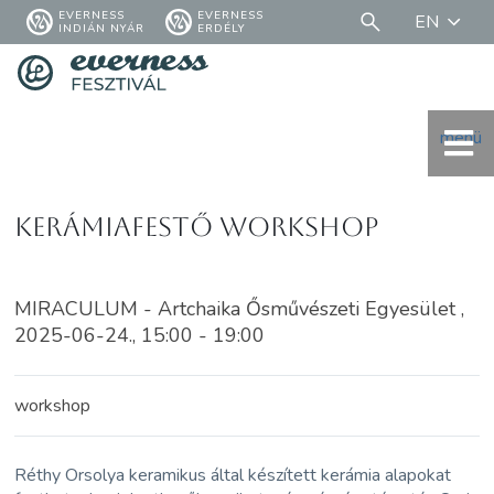
EVERNESS
EVERNESS
EN
INDIÁN NYÁR
ERDÉLY
menü
Kerámiafestő workshop
MIRACULUM - Artchaika Ősművészeti Egyesület ,
2025-06-24., 15:00 - 19:00
workshop
Réthy Orsolya keramikus által készített kerámia alapokat