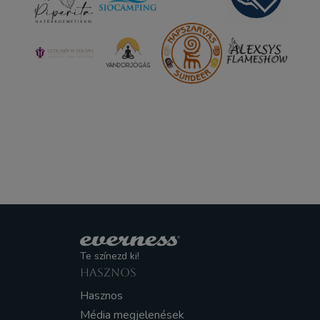
Te színezd ki!
HASZNOS
Hasznos
Média megjelenések