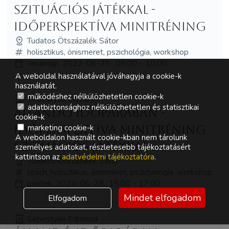
szituációs játékkal -
Időperspektíva minitréning
Tudatos Ötszázalék Sátor
holisztikus, önismeret, pszichológia, workshop
vasárnap, 2023-06-25., 09:00 - 10:00
A weboldal használatával jóváhagyja a cookie-k
használatát.
működéshez nélkülözhetetlen cookie-k
Sebestyén Edmond
adatbiztonsághoz nélkülözhetetlen és statisztikai
Állandó időparában -
cookie-k
Időperspektíva minitréning
marketing cookie-k
A weboldalon használt cookie-kban nem tárolunk
szituációs játékkal
személyes adatokat, részletesebb tájékoztatásért
kattintson az
adatvédelmi tájékoztatóra
.
Tudatos Ötszázalék Sátor
coach, holisztikus, önismeret, pszichológia, workshop
péntek, 2024-06-28., 15:00 - 17:00
Mindet elfogadom
Elfogadom
Sebestyén Edmond