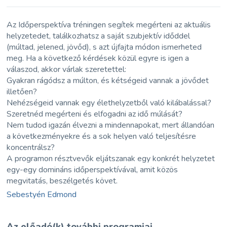
Az Időperspektíva tréningen segítek megérteni az aktuális
helyzetedet, találkozhatsz a saját szubjektív időddel
(múltad, jelened, jövőd), s azt újfajta módon ismerheted
meg. Ha a következő kérdések közül egyre is igen a
válaszod, akkor várlak szeretettel:
Gyakran rágódsz a múlton, és kétségeid vannak a jövődet
illetően?
Nehézségeid vannak egy élethelyzetből való kilábalással?
Szeretnéd megérteni és elfogadni az idő múlását?
Nem tudod igazán élvezni a mindennapokat, mert állandóan
a következményekre és a sok helyen való teljesítésre
koncentrálsz?
A programon résztvevők eljátszanak egy konkrét helyzetet
egy-egy domináns időperspektívával, amit közös
megvitatás, beszélgetés követ.
Sebestyén Edmond
Az előadó(k) további programjai