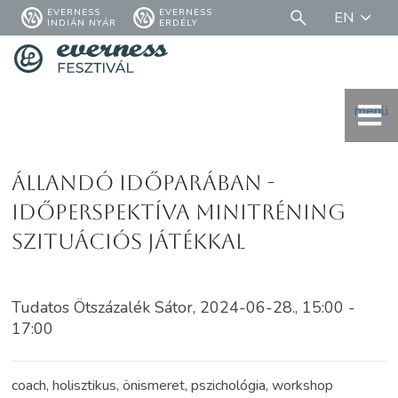
EVERNESS
EVERNESS
EN
INDIÁN NYÁR
ERDÉLY
menü
Állandó időparában -
Időperspektíva minitréning
szituációs játékkal
Tudatos Ötszázalék Sátor, 2024-06-28., 15:00 -
17:00
coach, holisztikus, önismeret, pszichológia, workshop