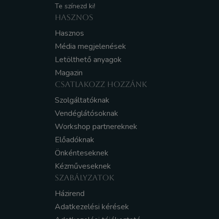
Te színezd ki!
HASZNOS
Hasznos
Média megjelenések
Letölthető anyagok
Magazin
CSATLAKOZZ HOZZÁNK
Szolgáltatóknak
Vendéglátósoknak
Workshop partnereknek
Előadóknak
Önkénteseknek
Kézműveseknek
SZABÁLYZATOK
Házirend
Adatkezelési kérések