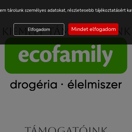
m tárolunk személyes adatokat, részletesebb tájékoztatásért kat
Kiemelt támogatóink
Mindet elfogadom
Elfogadom
Támogatóink