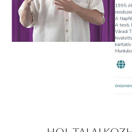
1995 ót
rendszer
A Napfén
A testi,
Váradi 
hivatot
karitatí
Munkássá
önismer