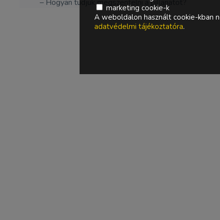
– Hogyan tudjuk megszentelni a pillanatot?
marketing cookie-k
A weboldalon használt cookie-kban ne
adatvédelmi tájékoztatóra
.