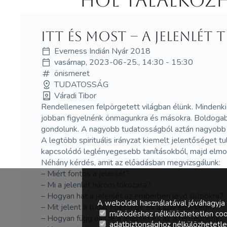
Hol Talalkozh
Itt és most – A jelenlét t
Everness Indián Nyár 2018
vasárnap, 2023-06-25., 14:30 - 15:30
önismeret
TUDATOSSÁG
Váradi Tibor
Rendellenesen felpörgetett világban élünk. Mindenki
jobban figyelnénk önmagunkra és másokra. Boldogabb 
gondolunk. A nagyobb tudatosságból aztán nagyobb b
A legtöbb spirituális irányzat kiemelt jelentőséget 
kapcsolódó leglényegesebb tanításokból, majd elmon
Néhány kérdés, amit az előadásban megvizsgálunk:
– Miért fontos a jelenlét?
– Mi a jelenlét három fokozata?
– Hogyan hat a jelenlét az emberben lévő illúziókra?
A weboldal használatával jóváhagyja 
– Mit jelent a tudat ébersége és a szív ébersége?
működéshez nélkülözhetetlen coo
– Hogyan függ össze a jelenlét és az Isten-élmény?
adatbiztonsághoz nélkülözhetetlen 