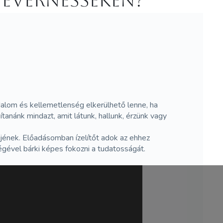
 Evernesseken?
dalom és kellemetlenség elkerülhető lenne, ha
nánk mindazt, amit látunk, hallunk, érzünk vagy
zőjének. Előadásomban ízelítőt adok az ehhez
gével bárki képes fokozni a tudatosságát.