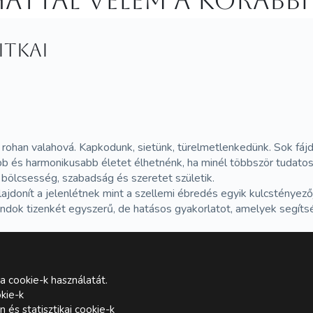
attál velem a korábbi
itkai
 rohan valahová. Kapkodunk, sietünk, türelmetlenkedünk. Sok fáj
és harmonikusabb életet élhetnénk, ha minél többször tudatosíta
ölcsesség, szabadság és szeretet születik.
tulajdonít a jelenlétnek mint a szellemi ébredés egyik kulcsténye
dok tizenkét egyszerű, de hatásos gyakorlatot, amelyek segítsé
a cookie-k használatát.
kie-k
és statisztikai cookie-k