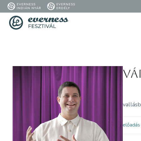
EVERNESS
EVERNESS
INDIÁN NYÁR
ERDÉLY
Vá
vallásb
előadás