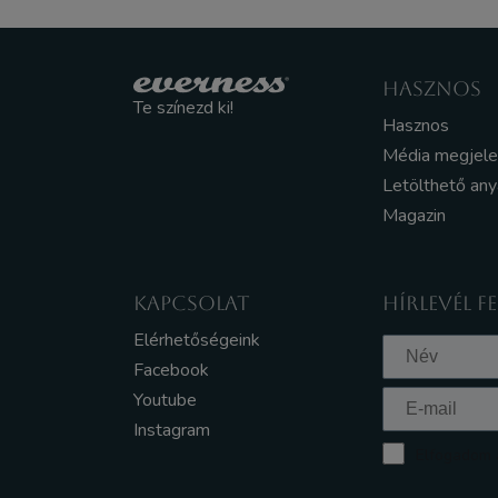
HASZNOS
Te színezd ki!
Hasznos
Média megjel
Letölthető an
Magazin
KAPCSOLAT
HÍRLEVÉL F
Elérhetőségeink
Facebook
Youtube
Instagram
Elfogadom a