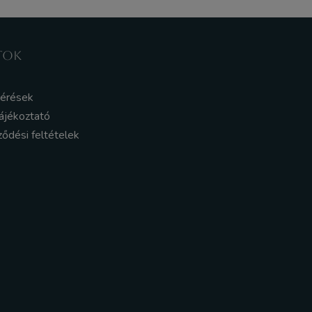
TOK
kérések
ájékoztató
ződési feltételek