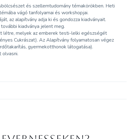
lásbölcsészet és szellemtudomány témakörökben. Heti
 témába vágó tanfolyamai és workshopjai.
t, az alapítvány adja ki és gondozza kiadványait.
 további kiadványa jelent meg.
 létre, melyek az emberek testi-lelki egészségét
ényes Cukrászat). Az Alapítvány folyamatosan végez
erdőtakarítás, gyermekotthonok látogatása).
 olvasni.