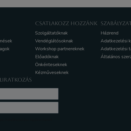
CSATLAKOZZ HOZZÁNK
SZABÁLYZA
Szolgáltatóknak
Házirend
enések
Vendéglátósoknak
Adatkezelési 
yagok
Workshop partnereknek
Adatkezelési t
Előadóknak
Általános szer
Önkénteseknek
Kézműveseknek
ELIRATKOZÁS
z Adatkezelési tájékoztatót