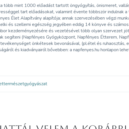
a több mint 1000 előadást tartott öngyógyítás, önismeret, val
ességgel tart előadásokat, valamint évente többször indulnak a
yes Élet Alapítvány alapítója; annak szervezésében végzi munkájá
 lelki és szellemi egészség jegyében eddig 14 könyve és számos
Tibor kezdeményezésére és vezetésével több olyan szervezet jött
tak segíteni (Napfényes Gyógyközpont, Napfényes Étterem, Napf
v tevékenységet önkétesek bevonásával, (pl.étel és ruhaosztás, 
gáról és kiadványairól bővebben: a napfenyes.hu honlapon lehet
et
természetgyógyászat