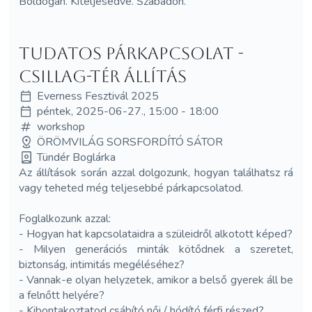
Boldogan. Kiteljesedve. Szabadon.
Tudatos párkapcsolat -
Csillag-tér állítás
Everness Fesztivál 2025
péntek, 2025-06-27., 15:00 - 18:00
workshop
ÖRÖMVILÁG SORSFORDÍTÓ SÁTOR
Tündér Boglárka
Az állítások során azzal dolgozunk, hogyan találhatsz rá
vagy teheted még teljesebbé párkapcsolatod.
Foglalkozunk azzal:
- Hogyan hat kapcsolataidra a szüleidről alkotott képed?
- Milyen generációs minták kötődnek a szeretet,
biztonság, intimitás megéléséhez?
- Vannak-e olyan helyzetek, amikor a belső gyerek áll be
a felnőtt helyére?
- Kibontakoztatod csábító női / hódító férfi részed?