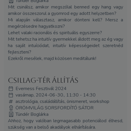
Tündér Boglárka
Mit csinálsz, amikor megszólal benned egy hang vagy
amikor összeszorul a gyomrod egy adott helyzetben?
Mi alapján választasz, amikor dönteni kell? Mersz a
megérzésedre hagyatkozni?
Lehet valaki racionális és spirituális egyszerre?
Mit tehetsz ha intuitív gyermekkel áldott meg az ég vagy
ha saját intuíciódat, intuitív képességeidet szeretnéd
fejleszteni?
Ezekről mesélek, majd közösen meditálunk!
Csillag-tér állítás
Everness Fesztivál 2024
vasárnap, 2024-06-30., 11:30 - 14:30
asztrológia, családállítás, önismeret, workshop
ÖRÖMVILÁG SORSFORDÍTÓ SÁTOR
Tündér Boglárka
Ahhoz, hogy valóban legmagasabb potenciálod élhesd,
szükség van a belső akadályok elhárítására.