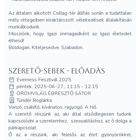
Az általam alkotott Csillag-tér állítás során a tudattalan
mély rétegeiben elraktározott vélekedések átalakításán
munkálkodunk.
Missziónk, hogy Igazi önmagadként az Igazi életedet
élhesd!
Boldogan. Kiteljesedve. Szabadon.
Szerető-sebek - előadás
Everness Fesztivál 2025
péntek, 2025-06-27., 11:15 - 12:15
ÖRÖMVILÁG ÉBRESZTŐ SÁTOR
Tündér Boglárka
Vonzó, csábító, kívánatos, ragyogó. A Nő.
A szerető részünk az, aki által elsődlegesen tudunk
kapcsolódni a szerelemhez, szexualitáshoz, az ő dolga a
párkapcsolat.
Ő az a részünk, aki felelős az élet gyönyörökkel,