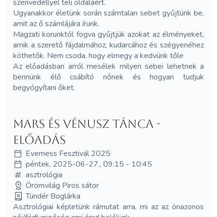
szenvedéllyel teli oldaláért.
Ugyanakkor életünk során számtalan sebet gyűjtünk be,
amit az ő számlájára írunk.
Magzati korunktól fogva gyűjtjük azokat az élményeket,
amik a szerető fájdalmához, kudarcához és szégyenéhez
köthetők. Nem csoda, hogy elmegy a kedvünk tőle
Az előadásban arról mesélek milyen sebei lehetnek a
bennünk élő csábító nőnek és hogyan tudjuk
begyógyítani őket.
Mars és Vénusz tánca -
előadás
Everness Fesztivál 2025
péntek, 2025-06-27., 09:15 - 10:45
asztrológia
Örömvilág Piros sátor
Tündér Boglárka
Asztrológiai képletünk rámutat arra, mi az az önazonos