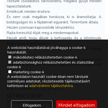
Testünk csodálatos tárolóedény. Magába gyűjti minden
tapasztalatunk.
Emlékszik minden érzésre.
És nem csak magában hordozza, ki is áramoltatja. A
boldogságot és a fájdalmat egyaránt. Teremtünk általa.
Hiszen szorosan kapcsolódik lényünkhöz.
Rajta keresztül éljük meg a mindennapokat.
Mesél arról, hogy állunk a befogadás és a létrehozás
állapotával az életünkben.
A weboldal használatával jóváhagyja a cookie-k
Megfigyelted már hogyan hatsz a testedre és ő hogyan
használatát.
hat rád?
működéshez nélkülözhetetlen cookie-k
Az előadás során arról beszélek milyen lenyomatok
adatbiztonsághoz nélkülözhetetlen és statisztikai
lehetnek a testedbe zárva és miért érdemes foglalkozni
cookie-k
velük.
marketing cookie-k
A weboldalon használt cookie-kban nem tárolunk
személyes adatokat, részletesebb tájékoztatásért
kattintson az
adatvédelmi tájékoztatóra
.
Mit őriz a tested? -
workshop
Everness Fesztivál 2025
Mindet elfogadom
Elfogadom