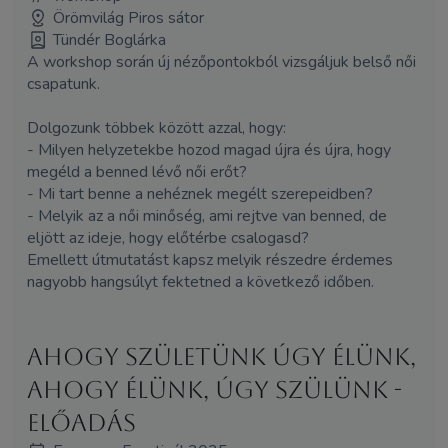
Örömvilág Piros sátor
Tündér Boglárka
A workshop során új nézőpontokból vizsgáljuk belső női
csapatunk.
Dolgozunk többek között azzal, hogy:
- Milyen helyzetekbe hozod magad újra és újra, hogy
megéld a benned lévő női erőt?
- Mi tart benne a nehéznek megélt szerepeidben?
- Melyik az a női minőség, ami rejtve van benned, de
eljött az ideje, hogy előtérbe csalogasd?
Emellett útmutatást kapsz melyik részedre érdemes
nagyobb hangsúlyt fektetned a következő időben.
Ahogy születünk úgy élünk,
ahogy élünk, úgy szülünk -
előadás