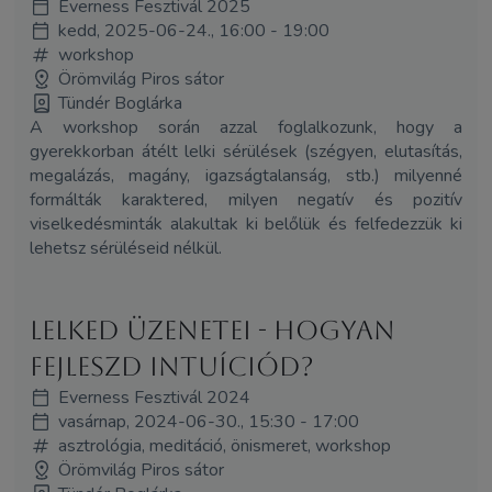
Everness Fesztivál 2025
kedd, 2025-06-24., 16:00 - 19:00
workshop
Örömvilág Piros sátor
Tündér Boglárka
A workshop során azzal foglalkozunk, hogy a
gyerekkorban átélt lelki sérülések (szégyen, elutasítás,
megalázás, magány, igazságtalanság, stb.) milyenné
formálták karaktered, milyen negatív és pozitív
viselkedésminták alakultak ki belőlük és felfedezzük ki
lehetsz sérüléseid nélkül.
Lelked üzenetei - Hogyan
fejleszd intuíciód?
Everness Fesztivál 2024
vasárnap, 2024-06-30., 15:30 - 17:00
asztrológia, meditáció, önismeret, workshop
Örömvilág Piros sátor