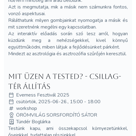
női/férfi minőség ami árad belőlünk.
Azt is megmutatja, mik a másik nem számunkra fontos,
vonzó aspektusai.
Ráláthatunk milyen gombjainkat nyomogatja a másik és
mit szeretnénk megélni egy kapcsolatban.
Az interaktív előadás során szó lesz arról, hogyan
küzdünk meg a nehézségekkel, kivel könnyű
együttműködni, miben látjuk a fejlődésünket párként.
Mindezt az asztrológia és asztrozófia szűrőjén keresztül.
Mit üzen a tested? - Csillag-
tér állítás
Everness Fesztivál 2025
csütörtök, 2025-06-26., 15:00 - 18:00
workshop
ÖRÖMVILÁG SORSFORDÍTÓ SÁTOR
Tündér Boglárka
Testünk kapu, ami összekapcsol környezetünkkel,
őseinkkel, tudattalan részünkkel.