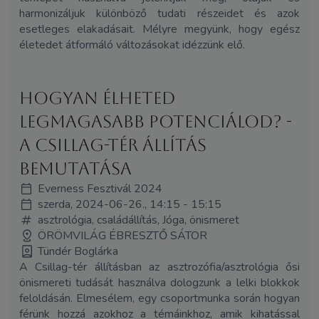
harmonizáljuk különböző tudati részeidet és azok
esetleges elakadásait. Mélyre megyünk, hogy egész
életedet átformáló változásokat idézzünk elő.
Hogyan élheted
legmagasabb potenciálod? -
A Csillag-tér állítás
bemutatása
Everness Fesztivál 2024
szerda, 2024-06-26., 14:15 - 15:15
asztrológia, családállítás, Jóga, önismeret
ÖRÖMVILÁG ÉBRESZTŐ SÁTOR
Tündér Boglárka
A Csillag-tér állításban az asztrozófia/asztrológia ősi
önismereti tudását használva dologzunk a lelki blokkok
feloldásán. Elmesélem, egy csoportmunka során hogyan
férünk hozzá azokhoz a témáinkhoz, amik kihatással