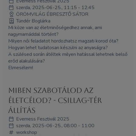
Everness Fesztivál 2025
szerda, 2025-06-25., 11:15 - 12:45
ÖRÖMVILÁG ÉBRESZTŐ SÁTOR
Tündér Boglárka
Mi köze van az életminőségedhez annak, ami
nagymamáddal történt?
Milyen női feladatot hordozhatsz magzati korod óta?
Hogyan lehet tudatosan készülni az anyaságra?
A szülésed során átéltek milyen hatással lehetnek belső
erőd alakulására?
Elmesélem!
Miben szabotálod az
életcélod? - Csillag-tér
állítás
Everness Fesztivál 2025
szerda, 2025-06-25., 08:00 - 11:00
workshop