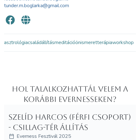
tunder.m.boglarka@gmail.com
asztrológia
családállítás
meditáció
önismeret
terápia
workshop
Hol Talalkozhattál velem a
korábbi Evernesseken?
Szelíd harcos (férfi csoport)
- Csillag-tér állítás
Everness Fesztivál 2025