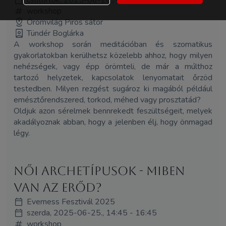
csütörtök, 2025-06-26., 08:00 - 10:30
workshop
Örömvilág Piros sátor
Tündér Boglárka
A workshop során meditációban és szomatikus
gyakorlatokban kerülhetsz közelebb ahhoz, hogy milyen
nehézségek, vagy épp örömteli, de már a múlthoz
tartozó helyzetek, kapcsolatok lenyomatait őrzöd
testedben. Milyen rezgést sugároz ki magából például
emésztőrendszered, torkod, méhed vagy prosztatád?
Oldjuk azon sérelmek bennrekedt feszültségeit, melyek
akadályoznak abban, hogy a jelenben élj, hogy önmagad
légy.
Női archetípusok - miben
van az erőd?
Everness Fesztivál 2025
szerda, 2025-06-25., 14:45 - 16:45
workshop