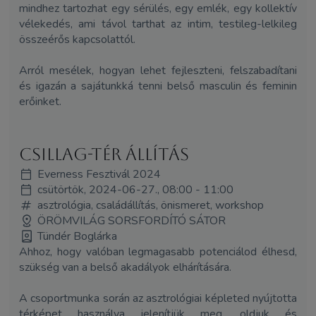
mindhez tartozhat egy sérülés, egy emlék, egy kollektív
vélekedés, ami távol tarthat az intim, testileg-lelkileg
összeérős kapcsolattól.
Arról mesélek, hogyan lehet fejleszteni, felszabadítani
és igazán a sajátunkká tenni belső masculin és feminin
erőinket.
Csillag-tér állítás
Everness Fesztivál 2024
csütörtök, 2024-06-27., 08:00 - 11:00
asztrológia, családállítás, önismeret, workshop
ÖRÖMVILÁG SORSFORDÍTÓ SÁTOR
Tündér Boglárka
Ahhoz, hogy valóban legmagasabb potenciálod élhesd,
szükség van a belső akadályok elhárítására.
A csoportmunka során az asztrológiai képleted nyújtotta
térképet használva jelenítjük meg, oldjuk és