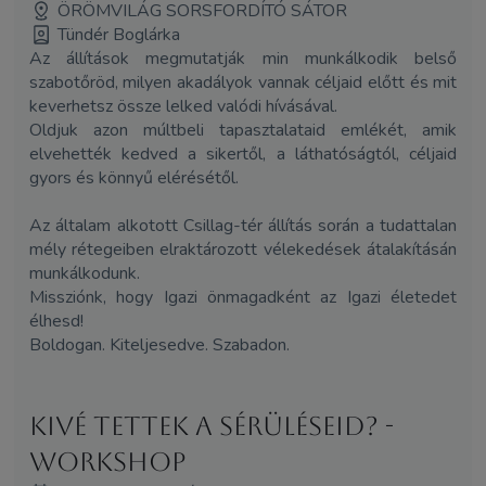
ÖRÖMVILÁG SORSFORDÍTÓ SÁTOR
Tündér Boglárka
Az állítások megmutatják min munkálkodik belső
szabotőröd, milyen akadályok vannak céljaid előtt és mit
keverhetsz össze lelked valódi hívásával.
Oldjuk azon múltbeli tapasztalataid emlékét, amik
elvehették kedved a sikertől, a láthatóságtól, céljaid
gyors és könnyű elérésétől.
Az általam alkotott Csillag-tér állítás során a tudattalan
mély rétegeiben elraktározott vélekedések átalakításán
munkálkodunk.
Missziónk, hogy Igazi önmagadként az Igazi életedet
élhesd!
Boldogan. Kiteljesedve. Szabadon.
Kivé tettek a sérüléseid? -
workshop