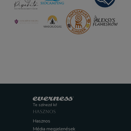
Te színezd ki!
HASZNOS
Hasznos
Média megjelenések