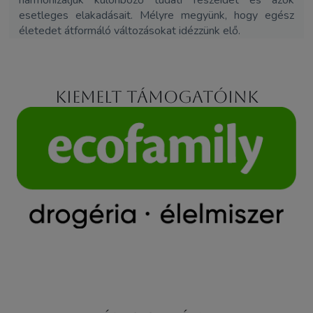
harmonizáljuk különböző tudati részeidet és azok
esetleges elakadásait. Mélyre megyünk, hogy egész
életedet átformáló változásokat idézzünk elő.
Kiemelt támogatóink