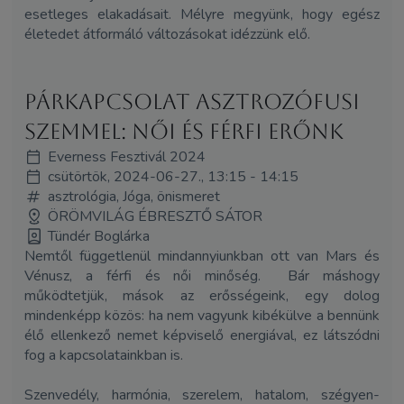
esetleges elakadásait. Mélyre megyünk, hogy egész
életedet átformáló változásokat idézzünk elő.
Párkapcsolat asztrozófusi
szemmel: női és férfi erőnk
Everness Fesztivál 2024
csütörtök, 2024-06-27., 13:15 - 14:15
asztrológia, Jóga, önismeret
ÖRÖMVILÁG ÉBRESZTŐ SÁTOR
Tündér Boglárka
Nemtől függetlenül mindannyiunkban ott van Mars és
Vénusz, a férfi és női minőség. Bár máshogy
működtetjük, mások az erősségeink, egy dolog
mindenképp közös: ha nem vagyunk kibékülve a bennünk
élő ellenkező nemet képviselő energiával, ez látszódni
fog a kapcsolatainkban is.
Szenvedély, harmónia, szerelem, hatalom, szégyen-