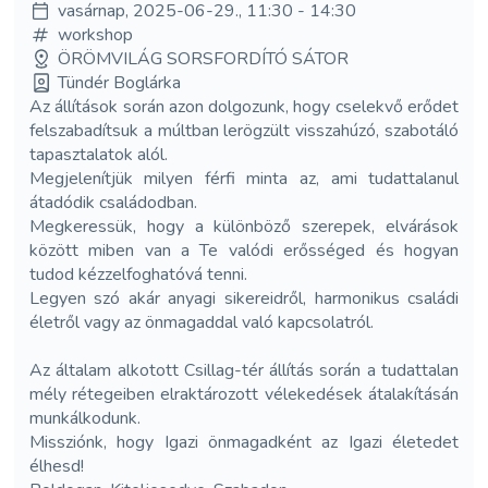
vasárnap, 2025-06-29., 11:30 - 14:30
workshop
ÖRÖMVILÁG SORSFORDÍTÓ SÁTOR
Tündér Boglárka
Az állítások során azon dolgozunk, hogy cselekvő erődet
felszabadítsuk a múltban lerögzült visszahúzó, szabotáló
tapasztalatok alól.
Megjelenítjük milyen férfi minta az, ami tudattalanul
átadódik családodban.
Megkeressük, hogy a különböző szerepek, elvárások
között miben van a Te valódi erősséged és hogyan
tudod kézzelfoghatóvá tenni.
Legyen szó akár anyagi sikereidről, harmonikus családi
életről vagy az önmagaddal való kapcsolatról.
Az általam alkotott Csillag-tér állítás során a tudattalan
mély rétegeiben elraktározott vélekedések átalakításán
munkálkodunk.
Missziónk, hogy Igazi önmagadként az Igazi életedet
élhesd!