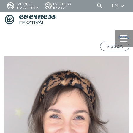
EVERNESS
EVERNESS
EN
INDIÁN NYÁR
ERDÉLY
menü
VISSZA