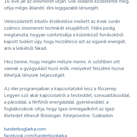
16 éve jár az önismeret útján. Sok oldalról közelítette meg,
célja mégis állandó: élni legigazabb lényegét.
Veleszületett intuitív érzékelése mellett az évek során
számos önismereti technikát elsajátított. Mára pedig
megtanulta, hogyan szintetizálja a különböző forrásokból
kapott tudást úgy, hogy hozzáteszi azt az egyedi energiát,
ami a lelkéből fakad.
Hisz benne, hogy megéri mélyre menni. A sötétben ott
vannak a gyógyulást hozó erők, melyeket felszínre hozva
élhetjük lényünk teljességét.
Az idei programjaiban a kapcsolatoké lesz a főszerep.
Legyen szó akár kapcsolatról a testeddel, szexualitásoddal,
a pároddal, a férfi/női energiáddal, gyerekeiddel: a
foglalkozások célja, hogy Igazi önmagadként az Igazi
életedet élhesd! Boldogan. Kiteljesedve. Szabadon.
tunderboglarka.com
facebook.com/tunderboglarka