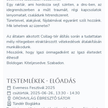
Egy raktár, ami hordozza sejt szinten, a dns-ben, az
idegrendszerben a múlt traumáit, régi kapcsolatok
lenyomatait, családunk hitrendszereit.
Tüneteivel, alakjával, fájdalmával egyaránt szól hozzánk.
Mik lehetnek az üzenetei?
Az általam alkotott Csillag-tér állítás során a tudattalan
mély rétegeiben elraktározott vélekedések átalakításán
munkálkodunk.
Missziónk, hogy Igazi önmagadként az Igazi életedet
élhesd!
Boldogan. Kiteljesedve. Szabadon.
Testemlékek - előadás
Everness Fesztivál 2025
csütörtök, 2025-06-26., 13:30 - 14:30
ÖRÖMVILÁG ÉBRESZTŐ SÁTOR
Tündér Boglárka