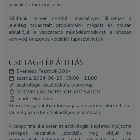
vannak életünk egészére.
Rálátunk, milyen múltbéli események állhatnak a
jelenleg tapasztalt problémáink mögött és miután
átalakítjuk a visszatartó működésmódokat, a létezés
könnyed, önazonos verzióját tapasztalhatjuk.
Csillag-tér állítás
Everness Fesztivál 2024
szerda, 2024-06-26., 08:00 - 11:00
asztrológia, családállítás, workshop
ÖRÖMVILÁG SORSFORDÍTÓ SÁTOR
Tündér Boglárka
Ahhoz, hogy valóban legmagasabb potenciálod élhesd,
szükség van a belső akadályok elhárítására.
A csoportmunka során az asztrológiai képleted nyújtotta
térképet használva jelenítjük meg, oldjuk és