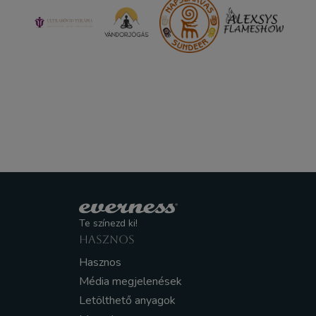
Te színezd ki!
HASZNOS
Hasznos
Média megjelenések
Letölthető anyagok