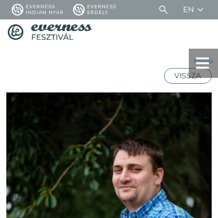
EVERNESS
EVERNESS
EN
INDIÁN NYÁR
ERDÉLY
menü
VISSZA