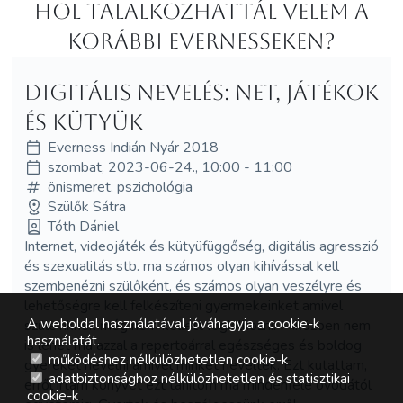
Hol Talalkozhattál velem a
korábbi Evernesseken?
Digitális Nevelés: Net, játékok
és kütyük
Everness Indián Nyár 2018
szombat, 2023-06-24., 10:00 - 11:00
önismeret, pszichológia
Szülők Sátra
Tóth Dániel
Internet, videojáték és kütyüfüggőség, digitális agresszió
és szexualitás stb. ma számos olyan kihívással kell
szembenézni szülőként, és számos olyan veszélyre és
lehetőségre kell felkészíteni gyermekeinket amivel
A weboldal használatával jóváhagyja a cookie-k
szüleinknek még nem kellett foglalkozni. Miközben nem
használatát.
is lehet ma azzal a repertoárral egészséges és boldog
működéshez nélkülözhetetlen cookie-k
gyereket nevelni amivel minket neveltek. Ezt kutattam,
adatbiztonsághoz nélkülözhetetlen és statisztikai
erről írtam könyvet ezt tanítom ma mindenfelé óvodától
cookie-k