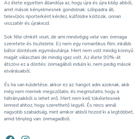
Az élete egyetlen állandója az, hogy újra és újra kilép abból,
amit mások kényelmesnek gondolnak: színpadra áll,
televíziós riporterként kérdez, külföldre költözik, onnan
visszatér és újrakezd.
Sok féle címkét visel, de ami mindvégig vele van: önmaga
szeretete és tisztelete. Ez nem egy romantikus film, inkább
bátor döntések egymásutánja. Mert nem volt mindig könnyű
magát választani de mindig igaz volt. Az élete 90%-át
átszövi ez a döntés: önmagából indulni ki, nem pedig mások
elvárásaiból.
És ha van küldetése, akkor ez az: hangot adni azoknak, akik
még nem mernek megszólalni, és megmutatni, hogy a
hátrányaikból is lehet erő. Mert nem kell tökéletesnek
lenned ahhoz, hogy szerethető legyél. És nincs annál
nagyobb szabadság, mint amikor abból hozod ki a legtöbbet,
amid tényleg van: önmagadból.