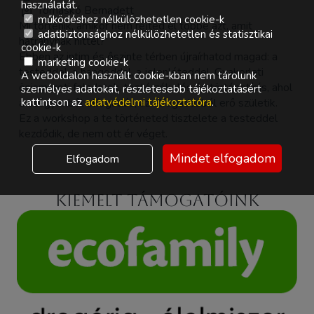
használatát.
Tomaskó Bernadett
működéshez nélkülözhetetlen cookie-k
Mi történik, amikor nem rejted el többé azt, amit
adatbiztonsághoz nélkülözhetetlen és statisztikai
hátránynak hittél?
cookie-k
Ebben az intim és őszinte térben újraírhatod magad: a
marketing cookie-k
testeddel, a hangoddal, a jelenléteddel. Gyakorlati
A weboldalon használt cookie-kban nem tárolunk
önismereti feladatok, testérzékelés és történetírás, ahol
személyes adatokat, részletesebb tájékoztatásért
kattintson az
adatvédelmi tájékoztatóra
.
a szégyenből elfogadás, az elfogadásból erő születik.
Ez a workshop a te történeted tisztelete a testeddel
kezdődik, de nem ott ér véget.
Mindet elfogadom
Elfogadom
Kiemelt támogatóink