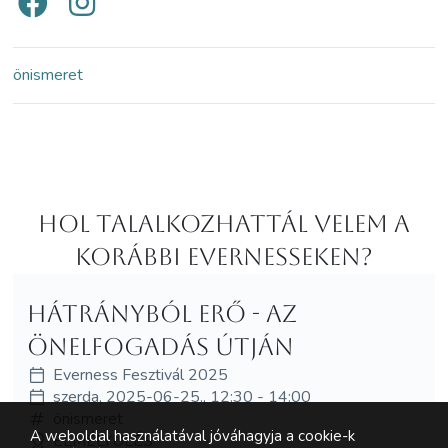
önismeret
Hol Talalkozhattál velem a
korábbi Evernesseken?
Hátrányból erő - az
önelfogadás útján
Everness Fesztivál 2025
szerda, 2025-06-25., 12:30 - 14:00
önismeret
A weboldal használatával jóváhagyja a cookie-k
ELMÉLYÜLÉS