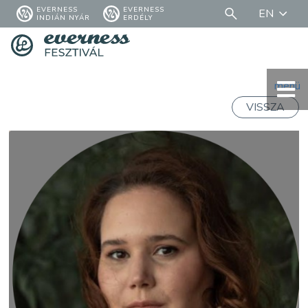
EVERNESS
EVERNESS
EN
INDIÁN NYÁR
ERDÉLY
menü
VISSZA