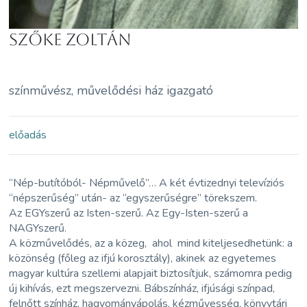
Szőke Zoltán
színművész, művelődési ház igazgató
előadás
“Nép-butítóból- Népművelő”… A két évtizednyi televíziós
“népszerűség” után- az “egyszerűségre” törekszem.
Az EGYszerű az Isten-szerű. Az Egy-Isten-szerű a
NAGYszerű.
A közművelődés, az a közeg, ahol mind kiteljesedhetünk: a
közönség (főleg az ifjú korosztály), akinek az egyetemes
magyar kultúra szellemi alapjait biztosítjuk, számomra pedig
új kihívás, ezt megszervezni. Bábszínház, ifjúsági színpad,
felnőtt színház, hagyományápolás, kézművesség, könyvtári