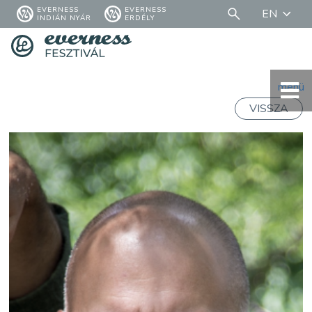
EVERNESS
EVERNESS
EN
INDIÁN NYÁR
ERDÉLY
menü
VISSZA