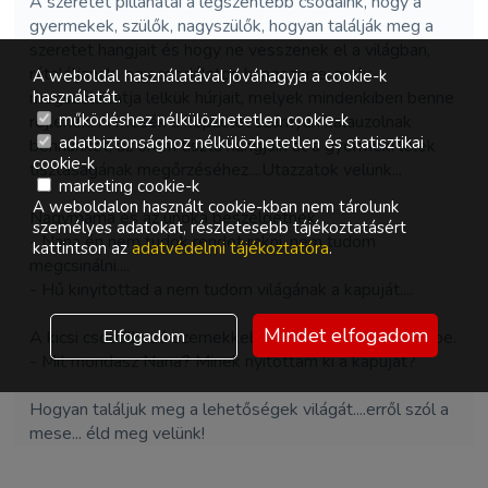
A szeretet pillanatai a legszentebb csodáink, hogy a
gyermekek, szülők, nagyszülők, hogyan találják meg a
szeretet hangjait és hogy ne vesszenek el a világban,
rátaláljanak egy csodálatos hangszerre, mely
A weboldal használatával jóváhagyja a cookie-k
megszólaltatja lelkük húrjait, melyek mindenkiben benne
használatát.
működéshez nélkülözhetetlen cookie-k
rejlenek! A mesék a képzelet szárnyán kalauzolnak
adatbiztonsághoz nélkülözhetetlen és statisztikai
bennünket, az öröm tiszta hangjain át a gyermeki lélek
cookie-k
tisztaságának megőrzéséhez....Utazzatok velünk...
marketing cookie-k
A weboldalon használt cookie-kban nem tárolunk
Nagymama és az unoka beszélgetnek.
személyes adatokat, részletesebb tájékoztatásért
- Nana én nem tudok rendet rakni, nem tudom
kattintson az
adatvédelmi tájékoztatóra
.
megcsinálni....
- Hű kinyitottad a nem tudom világának a kapuját....
Mindet elfogadom
Elfogadom
A kicsi csodálkozó szemekkel néz bele nagyija szemébe.
- Mit mondasz Nana? Minek nyitottam ki a kapuját?
Hogyan találjuk meg a lehetőségek világát....erről szól a
mese... éld meg velünk!