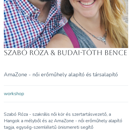
Szabó Róza & Budai-Tóth Bence
AmaZone - női erőműhely alapító és társalapító
workshop
Szabó Róza - szakrális női kör és szertartásvezető, a
Hangok a mélyből és az AmaZone - női erőműhely alapító
tagja, egység-szemléletű önismereti segítő