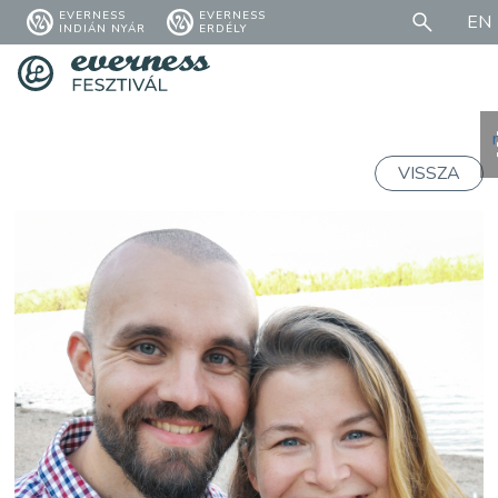
EVERNESS
EVERNESS
EN
INDIÁN NYÁR
ERDÉLY
VISSZA