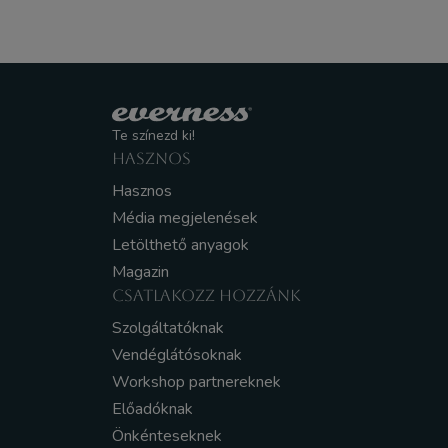
Te színezd ki!
HASZNOS
Hasznos
Média megjelenések
Letölthető anyagok
Magazin
CSATLAKOZZ HOZZÁNK
Szolgáltatóknak
Vendéglátósoknak
Workshop partnereknek
Előadóknak
Önkénteseknek