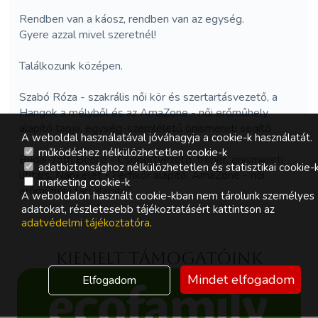
Rendben van a káosz, rendben van az egység.
Gyere azzal mivel szeretnél!
Találkozunk középen.
Szabó Róza - szakrális női kör és szertartásvezető, a
Hangok a mélyből és az AmaZone - női erőműhely
alapító tagja, egység-szemléletű önismereti segítő
A weboldal használatával jóváhagyja a cookie-k használatát.
működéshez nélkülözhetetlen cookie-k
Budai-Tóth Bence - Csoportvezető, tréner, önismereti
adatbiztonsághoz nélkülözhetetlen és statisztikai cookie-
útitárs, Napkelet - Férfikör alapító, AmaZone - női
marketing cookie-k
erőműhely társalapító"
A weboldalon használt cookie-kban nem tárolunk személyes
adatokat, részletesebb tájékoztatásért kattintson az
adatvédelmi tájékoztatóra
.
Kiemelt támogatóink
Mindet elfogadom
Elfogadom