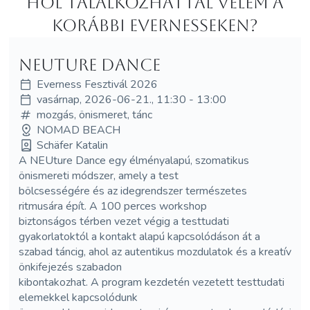
Hol Talalkozhattál velem a
korábbi Evernesseken?
NEUture dance
Everness Fesztivál 2026
vasárnap, 2026-06-21., 11:30 - 13:00
mozgás, önismeret, tánc
NOMAD BEACH
Schäfer Katalin
A NEUture Dance egy élményalapú, szomatikus
önismereti módszer, amely a test
bölcsességére és az idegrendszer természetes
ritmusára épít. A 100 perces workshop
biztonságos térben vezet végig a testtudati
gyakorlatoktól a kontakt alapú kapcsolódáson át a
szabad táncig, ahol az autentikus mozdulatok és a kreatív
önkifejezés szabadon
kibontakozhat. A program kezdetén vezetett testtudati
elemekkel kapcsolódunk