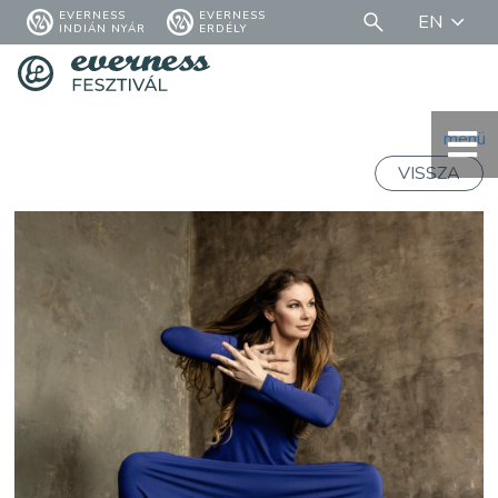
EVERNESS
EVERNESS
EN
INDIÁN NYÁR
ERDÉLY
menü
VISSZA