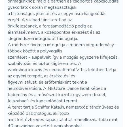
önmagunkhoz, majd a partneri és csoportos kapcsolódási
gyakorlatok során megtapasztaljuk
a biztonságos jelenlét és az egymásra hangolódás
erejét. A szabad tánc teret ad az
önkifejezésnek, a forgásmeditáció pedig az
áramlásélményt, a középpontba érkezést és az
idegrendszeri integrációt támogatja.
A módszer finoman integrálja a modern idegtudomány -
többek között a polyvagális
szemlélet - alapelveit, így a mozgás egyszerre kifejezés,
szabályozás és biztonságteremtés. A
workshop inkluzív és neuroaffirmatív: tiszteletben tartja
az egyéni tempót, az érzékelési és
figyelmi stílust, és erőforrásként tekint a
neurodiverzitásra. A NEUture Dance hidat képez a
tudomány és a művészet között: egyszerre földel,
felszabadít és kapcsolódást teremt.
A teret tartja Schäfer Katalin, nemzetközi táncművész és
képződő pszichológus, aki több
mint két évtizedes tapasztalattal rendelkezik. Több mint
40 országban vezetett workshopokat,