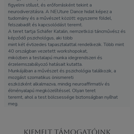
figyelmi stílust, és erőforrásként tekint a
neurodiverzitásra. A NEUture Dance hidat képez a
tudomány és a művészet között: egyszerre földel,
felszabadít és kapcsolódást teremt.
A teret tartja Schäfer Katalin, nemzetközi táncművész és
képződő pszichológus, aki több
mint két évtizedes tapasztalattal rendelkezik. Több mint
40 országban vezetett workshopokat,
miközben a testalapú munka idegrendszeri és
érzelemszabályozó hatásait kutatta.
Munkájában a művészet és pszichológia találkozik, a
mozgást szomatikus önismereti
eszközként alkalmazva, mindig neuroaffirmatív és
élményalapú megközelítéssel. Olyan teret
teremt, ahol a test bölcsessége biztonságban nyílhat
meg.
Kiemelt támogatóink