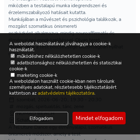
miközben a testalapú munka idegrendszeri és
érzelemszabályozó hatásait kutatta.
Munkájában a művészet és pszichológia találkozik, a
mozgást szomatikus önismereti
eszközként alkalmazva, mindig neuroaffirmatív és
élményalapú megközelítéssel. Olyan teret
A weboldal használatával jóváhagyja a cookie-k
teremt, ahol a test bölcsessége biztonságban nyílhat
használatát.
meg.
működéshez nélkülözhetetlen cookie-k
adatbiztonsághoz nélkülözhetetlen és statisztikai
cookie-k
marketing cookie-k
A weboldalon használt cookie-kban nem tárolunk
NEUture dance
személyes adatokat, részletesebb tájékoztatásért
Everness Fesztivál 2026
kattintson az
adatvédelmi tájékoztatóra
.
szombat, 2026-06-20., 19:30 - 20:30
mozgás, spiritualitás, tánc, zene
NOMAD BEACH
Mindet elfogadom
Elfogadom
Schäfer Katalin
A NEUture Dance egy élményalapú, szomatikus
önismereti módszer, amely a test