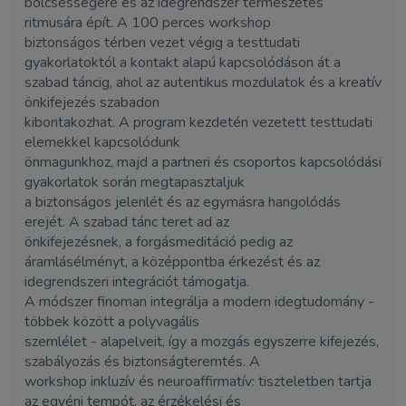
bölcsességére és az idegrendszer természetes
ritmusára épít. A 100 perces workshop
biztonságos térben vezet végig a testtudati
gyakorlatoktól a kontakt alapú kapcsolódáson át a
szabad táncig, ahol az autentikus mozdulatok és a kreatív
önkifejezés szabadon
kibontakozhat. A program kezdetén vezetett testtudati
elemekkel kapcsolódunk
önmagunkhoz, majd a partneri és csoportos kapcsolódási
gyakorlatok során megtapasztaljuk
a biztonságos jelenlét és az egymásra hangolódás
erejét. A szabad tánc teret ad az
önkifejezésnek, a forgásmeditáció pedig az
áramlásélményt, a középpontba érkezést és az
idegrendszeri integrációt támogatja.
A módszer finoman integrálja a modern idegtudomány -
többek között a polyvagális
szemlélet - alapelveit, így a mozgás egyszerre kifejezés,
szabályozás és biztonságteremtés. A
workshop inkluzív és neuroaffirmatív: tiszteletben tartja
az egyéni tempót, az érzékelési és