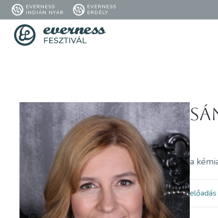
EVERNESS
EVERNESS
INDIÁN NYÁR
ERDÉLY
Sá
a kémi
előadás