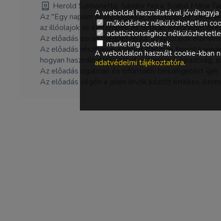
Herold Szimonetta, Sándor Nóra, Szabó Mátai Ta
A weboldal használatával jóváhagyja 
Az "Egy napom az illóolajokkal, beszélgetés" című e
működéshez nélkülözhetetlen coo
az illóolajok az életemben és hogyan integrálom őke
adatbiztonsághoz nélkülözhetetlen 
Az előadás során megbeszéljük az illóolajok előnyeit
marketing cookie-k
Az előadás résztvevői számos hasznos tippet kapnak m
A weboldalon használt cookie-kban ne
hogyan használhatják azokat a stressz, a fáradtság,
adatvédelmi tájékoztatóra
.
Az előadás izgalmas és informatív beszélgetést ígér a
Az előadás végén a jelen lévők között értékes Arom