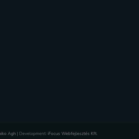
niko Agh
|
Development:
iFocus Webfejlesztés Kft.