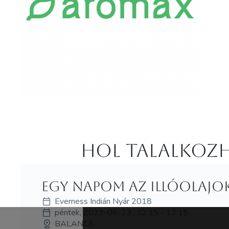
Hol Talalkozh
Egy napom az illóolajok
Everness Indián Nyár 2018
péntek, 2023-06-23., 12:15 - 13:15
BALANCE