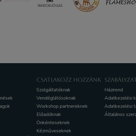
CSATLAKOZZ HOZZÁNK
SZABÁLYZA
Szolgáltatóknak
Házirend
enések
Vendéglátósoknak
Adatkezelési 
yagok
Workshop partnereknek
Adatkezelési t
Előadóknak
Általános szer
Önkénteseknek
Kézműveseknek