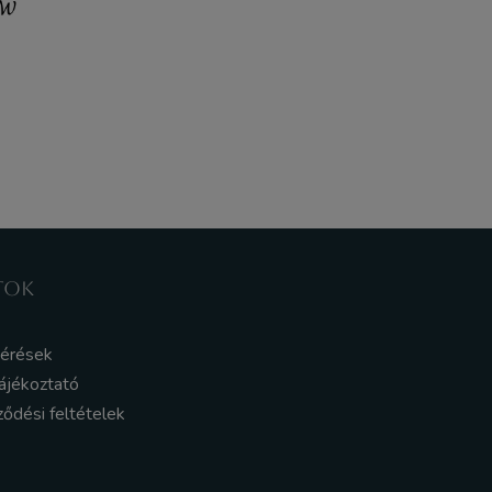
TOK
kérések
ájékoztató
ződési feltételek