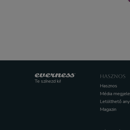
HASZNOS
Te színezd ki!
Hasznos
Média megjel
Letölthető an
Magazin