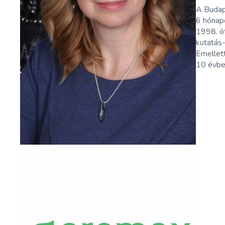
A Budap
6 hónap
1998. ó
kutatás-
Emellett
10 évbe