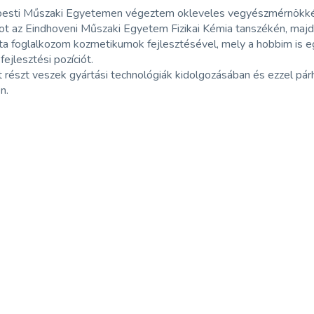
esti Műszaki Egyetemen végeztem okleveles vegyészmérnökként
ot az Eindhoveni Műszaki Egyetem Fizikai Kémia tanszékén, maj
ta foglalkozom kozmetikumok fejlesztésével, mely a hobbim is e
fejlesztési pozíciót.
 részt veszek gyártási technológiák kidolgozásában és ezzel pá
n.