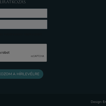
ELIRATKOZÁS
z Adatkezelési tájékoztatót
Design:
E