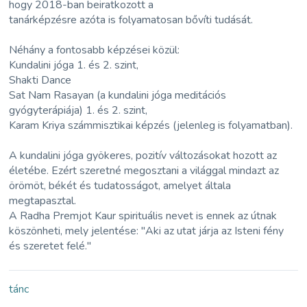
hogy 2018-ban beiratkozott a
tanárképzésre azóta is folyamatosan bővíti tudását.
Néhány a fontosabb képzései közül:
Kundalini jóga 1. és 2. szint,
Shakti Dance
Sat Nam Rasayan (a kundalini jóga meditációs
gyógyterápiája) 1. és 2. szint,
Karam Kriya számmisztikai képzés (jelenleg is folyamatban).
A kundalini jóga gyökeres, pozitív változásokat hozott az
életébe. Ezért szeretné megosztani a világgal mindazt az
örömöt, békét és tudatosságot, amelyet általa
megtapasztal.
A Radha Premjot Kaur spirituális nevet is ennek az útnak
köszönheti, mely jelentése: "Aki az utat járja az Isteni fény
és szeretet felé."
tánc