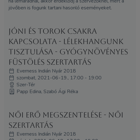
ha lemaradnál, akkor érdeklődj a szervezőknél, mert a
jövőben is fogunk tartani hasonló eseményeket.
Jóni és torok csakra
kapcsolata - lélekhangunk
tisztulása - gyógynövényes
füstölés szertartás
Everness Indián Nyár 2018
szombat, 2021-06-19., 17:00 - 19:00
Szer-Tér
Papp Edina, Szabó Ági Réka
Női erő megszentelése - női
szertartás
Everness Indián Nyár 2018