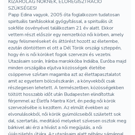
KIZÁRÓLAG NŐKNEK, ELŐREGISZTRÁCIÓ
SZÜKSÉGES!
Papp Edina vagyok, 2005 óta foglalkozom tudatosan
spirituális tanításokkal gyógyítással, a spirituális út
sokféle ösvényével találkoztam 21 év alatt. Ekkor
vettem részt először egy nemzetközi női körben, amely
nagy felismeréseket és áttörést hozott az életembe,
ezután döntöttem el ott a Dél Török országi szteppén,
hogy én is női köröket fogok szervezni és vezetni.
Utazásaim során, Iránba marokkóba Indiába, Euróba majd
minden országába eljutva közösségek életébe
csöppenve szívtam magamba azt az élettapasztalatot
amit az egyetem bölcsészkarán , a könyvekből csak
részlegesen lehetett. A természetben, közösségekben
töltött hosszabb időt után Budapesten elindítottuk
férjemmel az Életfa Mantra Kört, én pedig női körök
szervezésébe is kezdtem. Az elmúlt években az
elvonulásokból, női körök gyümölcseiből született sok
dal, szertartás, meditáció melyeket szívesen osztok meg
bárkivel aki érzi a hívást a női megújulás, a női
újjászületés útjára. Az utazásaim alatt néhány sámánnal