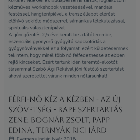
köröket vidéken és Budapesten is tartok, foglalkozom
kézműves workshopok vezetésésével, mandala
festéssel, hangterápiával, a transz állapot elérést
előhívó sokféle módszerrel, sámánikus lélekutazással,
spirituális választerápiával.
A jóni gőzölés 2,5 éve került be a látóterembe,
eszenciális gyönyörű gyógyító kapcsolódás a
gyógynövényekkel ez a folyamat, ezért küldetésemnek
tekintem, hogy minél több nő felfedezhesse az ebben
rejlő kincseket. Ezért tartunk idén teremtő-alkotót
társammal Szabó Ági Rékával jóni füstölő szertartást
ahová szeretettel várunk minden nőtársunkat!
Férfi-nő kéz a kézben - Az Új
Szövetség - Rape szertartás
Zene: Bognár Zsolt, Papp
Edina, Ternyák Richárd
Everness Indián Nyár 2018