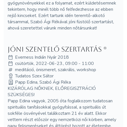
gyógynövényekkel ez a folyamat, ezért küldetésemnek
tekintem, hogy minél több nő felfedezhesse az ebben
rejlő kincseket. Ezért tartunk idén teremtő-alkotó
társammal, Szabó Ági Rékával jóni füstölő szertartást,
ahová szeretettel várunk minden nőtársunkat!
Jóni szentelő szertartás (R)
Everness Indián Nyár 2018
csütörtök, 2022-06-23., 09:00 - 11:00
meditáció, önismeret, szakrális, workshop
Tudatos Szex Sátor
Papp Edina, Szabó Ági Réka
KIZÁRÓLAG NŐKNEK, ELŐREGISZTRÁCIÓ
SZÜKSÉGES!
Papp Edina vagyok, 2005 óta foglalkozom tudatosan
spirituális tanításokkal gyógyítással, a spirituális út
sokféle ösvényével találkoztam 21 év alatt. Ekkor
vettem részt először egy nemzetközi női körben, amely
nagy felismeréseket és áttörést hozott az életembe,