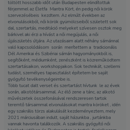
töltött hosszabb időt után Budapesten elindítottuk
férjemmel az Életfa Mantra Kört, én pedig női körök
szervezésébeis kezdtem. Az elmúlt években az
elvonulásokból, női körök gyümölcseiből született sok
dal, szertartás, meditáció melyeket szívesen osztok meg
bárkivel aki érzi a hívást a női megújulás, a női
újjászületés útjára. Az utazásaim alatt néhány sámánnal
való kapcsolódásom során merítettem a tradicionális
Dél Amerikai és Szibériai sámán hagyományokból is,
segítőként, médiumként, zenészként is közreműködtem
szertartásaikon, workshopjaikon. Sok technikát, szellemi
tudást, személyes tapasztalást építetem be saját
gyógyító tevékenységeimbe is.
Több tucat dalt verset és szertartást hívtunk le az évek
során, alkotótársaimmal. Az élő zene a tánc, az alkotó
művészetek összefonásával rendszeresen tartok
teremtő társaimmal elvonulásokat mantra köröket , idén
egy szakrális törzs alakulását kezdeményeztem, mely
2021 márciusában indult, saját házunkba , jurtánkba
vannak havonta találkozók. A szakrális gyógyító női