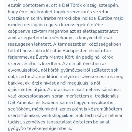
ezután döntöttem el ott a Dél Török országi szteppén,
hogy én is női köröket fogok szervezni és vezetni.
Utazásaim során, Iránba marokkóba Indiába, Euróba majd
minden országába eljutva közösségek életébe
csöppenve szívtam magamba azt az élettapasztalatot
amit az egyetem bölcsészkarán , a könyvekből csak
részlegesen lehetett. A természetben, közösségekben
töltött hosszabb időt után Budapesten elindítottuk
férjemmel az Életfa Mantra Kört, én pedig női körök
szervezésébe is kezdtem. Az elmúlt években az
elvonulásokból, női körök gyümölcseiből született sok
dal, szertartás, meditáció melyeket szívesen osztok meg
bárkivel aki érzi a hívást a női megújulás, a női
újjászületés útjára. Az utazásaim alatt néhány sámánnal
való kapcsolódásom során merítettem a tradicionális
Dél Amerikai és Szibériai sámán hagyományokból is,
segítőként, médiumként, zenészként is közreműködtem
szertartásaikon, workshopjaikon. Sok technikát, szellemi
tudást, személyes tapasztalást építetem be saját
gyógyító tevékenységeimbe is.