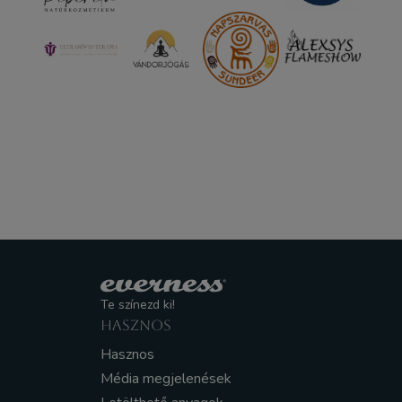
Te színezd ki!
HASZNOS
Hasznos
Média megjelenések