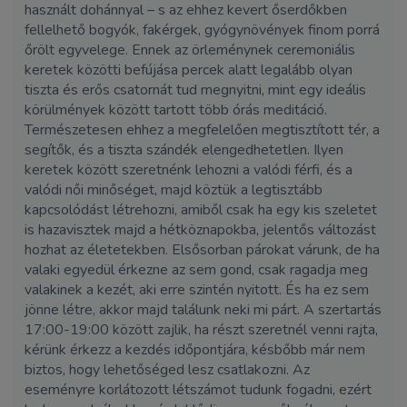
használt dohánnyal – s az ehhez kevert őserdőkben
fellelhető bogyók, fakérgek, gyógynövények finom porrá
őrölt egyvelege. Ennek az örleménynek ceremoniális
keretek közötti befújása percek alatt legalább olyan
tiszta és erős csatornát tud megnyitni, mint egy ideális
körülmények között tartott több órás meditáció.
Természetesen ehhez a megfelelően megtisztított tér, a
segítők, és a tiszta szándék elengedhetetlen. Ilyen
keretek között szeretnénk lehozni a valódi férfi, és a
valódi női minőséget, majd köztük a legtisztább
kapcsolódást létrehozni, amiből csak ha egy kis szeletet
is hazavisztek majd a hétköznapokba, jelentős változást
hozhat az életetekben. Elsősorban párokat várunk, de ha
valaki egyedül érkezne az sem gond, csak ragadja meg
valakinek a kezét, aki erre szintén nyitott. És ha ez sem
jönne létre, akkor majd találunk neki mi párt. A szertartás
17:00-19:00 között zajlik, ha részt szeretnél venni rajta,
kérünk érkezz a kezdés időpontjára, késbőbb már nem
biztos, hogy lehetőséged lesz csatlakozni. Az
eseményre korlátozott létszámot tudunk fogadni, ezért