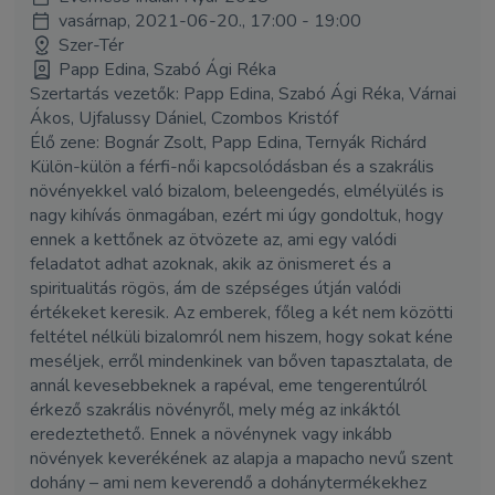
vasárnap, 2021-06-20., 17:00 - 19:00
Szer-Tér
Papp Edina, Szabó Ági Réka
Szertartás vezetők: Papp Edina, Szabó Ági Réka, Várnai
Ákos, Ujfalussy Dániel, Czombos Kristóf
Élő zene: Bognár Zsolt, Papp Edina, Ternyák Richárd
Külön-külön a férfi-női kapcsolódásban és a szakrális
növényekkel való bizalom, beleengedés, elmélyülés is
nagy kihívás önmagában, ezért mi úgy gondoltuk, hogy
ennek a kettőnek az ötvözete az, ami egy valódi
feladatot adhat azoknak, akik az önismeret és a
spiritualitás rögös, ám de szépséges útján valódi
értékeket keresik. Az emberek, főleg a két nem közötti
feltétel nélküli bizalomról nem hiszem, hogy sokat kéne
meséljek, erről mindenkinek van bőven tapasztalata, de
annál kevesebbeknek a rapéval, eme tengerentúlról
érkező szakrális növényről, mely még az inkáktól
eredeztethető. Ennek a növénynek vagy inkább
növények keverékének az alapja a mapacho nevű szent
dohány – ami nem keverendő a dohánytermékekhez