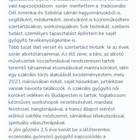
való kapcsolódásom során merítettem a tradicionális
Dél Amerikai és Szibériai sámán hagyományokból is,
segítőként, médiumként, zenészként is közreműködtem
szertartásaikon, workshopjaikon. Sok technikát, szellemi
tudást, személyes tapasztalást építetem be saját
gyógyító tevékenységeimbe is.
Több tucat dalt verset és szertartást hívtunk le az évek
során alkotótársaimmal. Az élő zene, a tánc, az alkotó
művészetek összefonásával rendszeresen tartok
teremtő társaimmal elvonulásokat mantra köröket, idén
egy szakrális törzs alakulását kezdeményeztem, mely
2021 márciusában indult, saját házunkban, jurtánkban
vannak havonta találkozók. A szakrális gyógyító női
köröket vidéken és Budapesten is tartok, foglalkozom
kézműves workshopok vezetésésével, mandala
festéssel, hangterápiával, a transz állapot elérést
előhívó sokféle módszerrel, sámánikus lélekutazással,
spirituális választerápiával.
A jóni gőzölés 2,5 éve került be a látóterembe,
eszenciális gyönyörű gyógyító kapcsolódás a