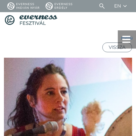
EVERNESS
EVERNESS
EN
INDIÁN NYÁR
ERDÉLY
menü
VISSZA