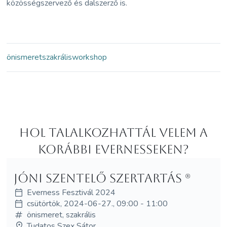
közösségszervező és dalszerző is.
önismeret
szakrális
workshop
Hol Talalkozhattál velem a
korábbi Evernesseken?
Jóni szentelő szertartás (R)
Everness Fesztivál 2024
csütörtök, 2024-06-27., 09:00 - 11:00
önismeret, szakrális
Tudatos Szex Sátor