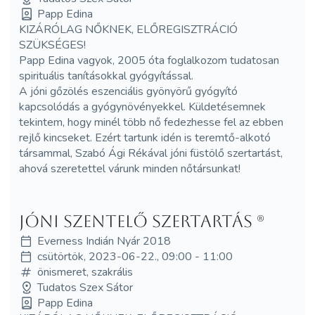
Papp Edina
KIZÁRÓLAG NŐKNEK, ELŐREGISZTRÁCIÓ
SZÜKSÉGES!
Papp Edina vagyok, 2005 óta foglalkozom tudatosan
spirituális tanításokkal gyógyítással.
A jóni gőzölés eszenciális gyönyörű gyógyító
kapcsolódás a gyógynövényekkel. Küldetésemnek
tekintem, hogy minél több nő fedezhesse fel az ebben
rejlő kincseket. Ezért tartunk idén is teremtő-alkotó
társammal, Szabó Ági Rékával jóni füstölő szertartást,
ahová szeretettel várunk minden nőtársunkat!
Jóni szentelő szertartás (R)
Everness Indián Nyár 2018
csütörtök, 2023-06-22., 09:00 - 11:00
önismeret, szakrális
Tudatos Szex Sátor
Papp Edina