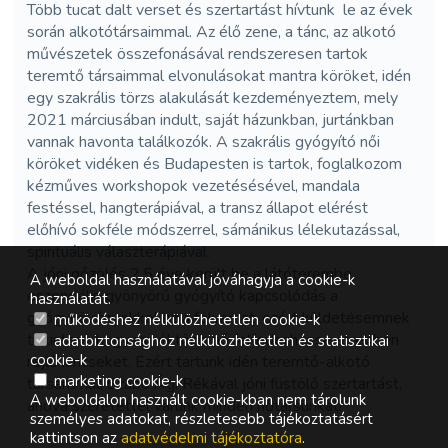
Több tucat dalt verset és szertartást hívtunk le az évek
során alkotótársaimmal. Az élő zene, a tánc, az alkotó
művészetek összefonásával rendszeresen tartok
teremtő társaimmal elvonulásokat mantra köröket, idén
egy szakrális törzs alakulását kezdeményeztem, mely
2021 márciusában indult, saját házunkban, jurtánkban
vannak havonta találkozók. A szakrális gyógyító női
köröket vidéken és Budapesten is tartok, foglalkozom
kézműves workshopok vezetésésével, mandala
festéssel, hangterápiával, a transz állapot elérést
előhívó sokféle módszerrel, sámánikus lélekutazással,
spirituális választerápiával.
A jóni gőzölés 2,5 éve került be a látóterembe,
A weboldal használatával jóváhagyja a cookie-k
eszenciális gyönyörű gyógyító kapcsolódás a
használatát.
gyógynövényekkel ez a folyamat, ezért küldetésemnek
működéshez nélkülözhetetlen cookie-k
tekintem, hogy minél több nő felfedezhesse az ebben
adatbiztonsághoz nélkülözhetetlen és statisztikai
cookie-k
rejlő kincseket. Ezért tartunk idén teremtő-alkotó
marketing cookie-k
társammal, Szabó Ági Rékával jóni füstölő szertartást,
A weboldalon használt cookie-kban nem tárolunk
ahová szeretettel várunk minden nőtársunkat!
személyes adatokat, részletesebb tájékoztatásért
kattintson az
adatvédelmi tájékoztatóra
.