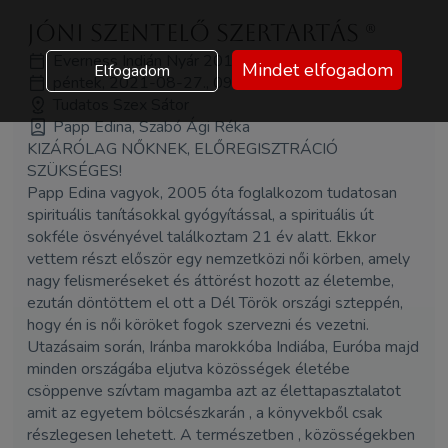
Jóni szentelő szertartás (R)
Everness Indián Nyár 2018
Mindet elfogadom
Elfogadom
péntek, 2021-08-27., 09:00 - 11:00
Tudatos Szex Sátor
Papp Edina, Szabó Ági Réka
KIZÁRÓLAG NŐKNEK, ELŐREGISZTRÁCIÓ
SZÜKSÉGES!
Papp Edina vagyok, 2005 óta foglalkozom tudatosan
spirituális tanításokkal gyógyítással, a spirituális út
sokféle ösvényével találkoztam 21 év alatt. Ekkor
vettem részt először egy nemzetközi női körben, amely
nagy felismeréseket és áttörést hozott az életembe,
ezután döntöttem el ott a Dél Török országi szteppén,
hogy én is női köröket fogok szervezni és vezetni.
Utazásaim során, Iránba marokkóba Indiába, Euróba majd
minden országába eljutva közösségek életébe
csöppenve szívtam magamba azt az élettapasztalatot
amit az egyetem bölcsészkarán , a könyvekből csak
részlegesen lehetett. A természetben , közösségekben