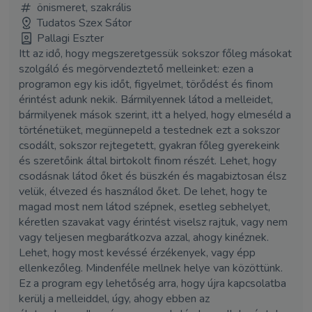
önismeret, szakrális
Tudatos Szex Sátor
Pallagi Eszter
Itt az idő, hogy megszeretgessük sokszor főleg másokat
szolgáló és megörvendeztető melleinket: ezen a
programon egy kis időt, figyelmet, törődést és finom
érintést adunk nekik. Bármilyennek látod a melleidet,
bármilyenek mások szerint, itt a helyed, hogy elmeséld a
történetüket, megünnepeld a testednek ezt a sokszor
csodált, sokszor rejtegetett, gyakran főleg gyerekeink
és szeretőink által birtokolt finom részét. Lehet, hogy
csodásnak látod őket és büszkén és magabiztosan élsz
velük, élvezed és használod őket. De lehet, hogy te
magad most nem látod szépnek, esetleg sebhelyet,
kéretlen szavakat vagy érintést viselsz rajtuk, vagy nem
vagy teljesen megbarátkozva azzal, ahogy kinéznek.
Lehet, hogy most kevéssé érzékenyek, vagy épp
ellenkezőleg. Mindenféle mellnek helye van közöttünk.
Ez a program egy lehetőség arra, hogy újra kapcsolatba
kerülj a melleiddel, úgy, ahogy ebben az