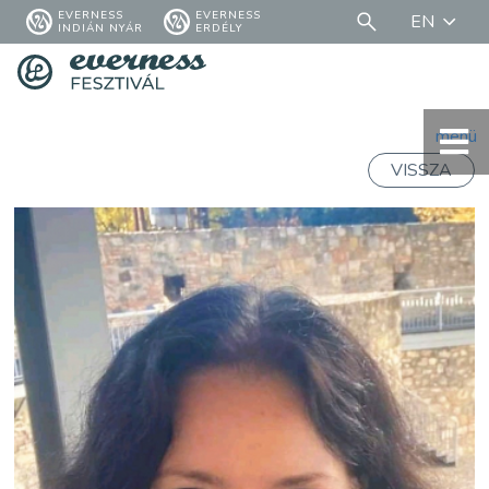
EVERNESS
EVERNESS
EN
INDIÁN NYÁR
ERDÉLY
menü
VISSZA