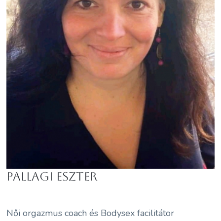
Pallagi Eszter
Női orgazmus coach és Bodysex facilitátor