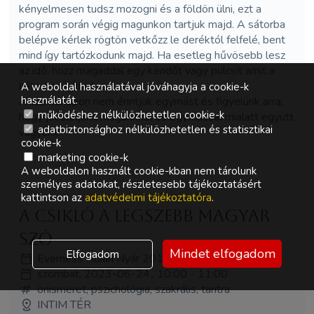
kényelmesen tudsz mozogni és a földön ülni, ezt a
program során végig magunkon tartjuk majd. A sátorba
belépve kérlek rögtön vetkőzz le deréktól felfelé, bent
mind így tartózkodunk majd. Ha esetleg hűvösebb lesz
az idő, hozz magaddal egy kendőt vagy pulcsit amit a
hátadra teríthetsz.
A weboldal használatával jóváhagyja a cookie-k
használatát.
A workshopon nem érintjük egymást és figyelünk arra,
működéshez nélkülözhetetlen cookie-k
hogy jól bánjunk magunkkal és egymással mialatt együtt
adatbiztonsághoz nélkülözhetetlen és statisztikai
vagyunk.
cookie-k
marketing cookie-k
A weboldalon használt cookie-kban nem tárolunk
személyes adatokat, részletesebb tájékoztatásért
kattintson az
adatvédelmi tájékoztatóra
.
A csikló a legszebb magyar
szó
Mindet elfogadom
Elfogadom
Everness Indián Nyár 2018
szombat, 2023-06-24., 10:00 - 11:00
önismeret, pszichológia, szakrális, tantra
INTIM TÉR