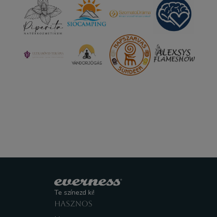
Te színezd ki!
HASZNOS