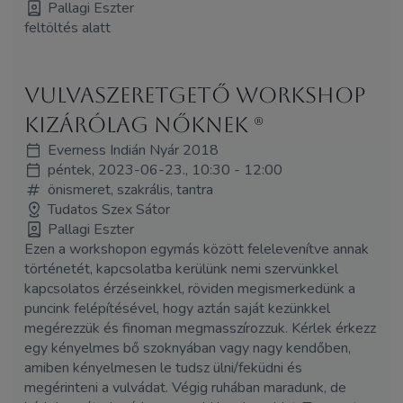
Pallagi Eszter
feltöltés alatt
Vulvaszeretgető workshop
kizárólag nőknek (R)
Everness Indián Nyár 2018
péntek, 2023-06-23., 10:30 - 12:00
önismeret, szakrális, tantra
Tudatos Szex Sátor
Pallagi Eszter
Ezen a workshopon egymás között felelevenítve annak
történetét, kapcsolatba kerülünk nemi szervünkkel
kapcsolatos érzéseinkkel, röviden megismerkedünk a
puncink felépítésével, hogy aztán saját kezünkkel
megérezzük és finoman megmasszírozzuk. Kérlek érkezz
egy kényelmes bő szoknyában vagy nagy kendőben,
amiben kényelmesen le tudsz ülni/feküdni és
megérinteni a vulvádat. Végig ruhában maradunk, de