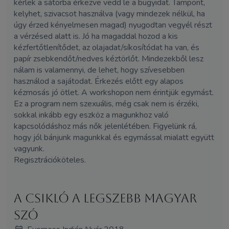
kérlek a sátorba érkezve vedd le a bugyidat. Tampont,
kelyhet, szivacsot használva (vagy mindezek nélkül, ha
úgy érzed kényelmesen magad) nyugodtan vegyél részt
a vérzésed alatt is. Jó ha magaddal hozod a kis
kézfertőtlenítődet, az olajadat/síkosítódat ha van, és
papír zsebkendőt/nedves kéztörlőt. Mindezekből lesz
nálam is valamennyi, de lehet, hogy szívesebben
használod a sajátodat. Érkezés előtt egy alapos
kézmosás jó ötlet. A workshopon nem érintjük egymást.
Ez a program nem szexuális, még csak nem is érzéki,
sokkal inkább egy eszköz a magunkhoz való
kapcsolódáshoz más nők jelenlétében. Figyelünk rá,
hogy jól bánjunk magunkkal és egymással mialatt együtt
vagyunk.
Regisztrációköteles.
A csikló a legszebb magyar
szó