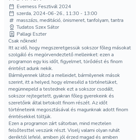
Everness Fesztivál 2024
szerda, 2024-06-26., 11:30 - 13:00
masszázs, meditáció, önismeret, tanfolyam, tantra
Tudatos Szex Sátor
Pallagi Eszter
Csak nőknek!
Itt az idő, hogy megszeretgessük sokszor főleg másokat
szolgáló és megörvendeztető melleinket: ezen a
programon egy kis időt, figyelmet, törődést és finom
érintést adunk nekik.
Bármilyennek látod a melleidet, bármilyenek mások
szerint, itt a helyed, hogy elmeséld a történetüket,
megünnepeld a testednek ezt a sokszor csodált,
sokszor rejtegetett, gyakran főleg gyerekeink és
szeretőink által birtokolt finom részét. Az időt
történeteink megosztásával és magunknak adott finom
érintésekkel töltjük.
Ezen a programon zárt sátorban, mind meztelen
felsőtesttel veszünk részt. Viselj valami olyan ruhát
deréktól lefelé, amiben jól érzed magad és amiben