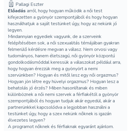
Pallagi Eszter
Előadás
arról, hogy hogyan működik a női test
kifejezetten a gyönyör szempontjából és
hogy hogyan
használhatjuk a saját testünket úgy, hogy az nekünk jó
legyen.
Mindannyian egyediek vagyunk, de a szerveink
felépítésében sok, a női szexualitás
témájában gyakran
felmerülő kérdésre megvan a válasz. Nem orvosi vagy
tudományos, hanem életszagú, női gyönyör központú
gondolkodásmóddal keressük a válaszokat például arra,
hogy hogyan érezzük meg a gyönyört a nemi
szervünkben? Hogyan és mitől lesz egy női orgazmus?
Hogyan jön létre egy hüvelyi orgazmus? Hogyan lesz a
behatolás jó érzés? Miben hasonlítanak és miben
különböznek a női nemi szervek a férfiakétól a gyönyör
szempontjából és hogyan tudjuk akár egyedül, akár a
partnerünkkel kapcsolódva a legjobban használni a
testünket úgy, hogy a szex nekünk nőknek is igazán
élvezetes legyen?
A programot nőknek és férfiaknak egyaránt ajánlom.