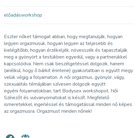
előadás
workshop
Eszter nőket támogat abban, hogy megtanulják, hogyan
legyen orgazmusuk, hogyan legyen az teljesebb és
kielégítőbb, hogyan érzékeljék, növesszék és tapasztalják
meg a gyönyört a
testükben egyedül, vagy a partnerükkel
kapcsolódva. Nem csak beszélgetéssel dolgozik,
hanem
(anélkül, hogy ő bárkit érintene) gyakorlatban is együtt megy
velük végig a folyamaton.
A női orgazmus, gyönyör, vágy,
szexualitás témájában szívesen dolgozik együtt
egyéni
folyamatokban, tart Bodysex workshopot, Női
Színezőt és vulvanyomatokat is készít. Megfelelő
ismeretekkel, ingerléssel és támogatással minden nő képes
az orgazmusra. Orgazmust minden nőnek!