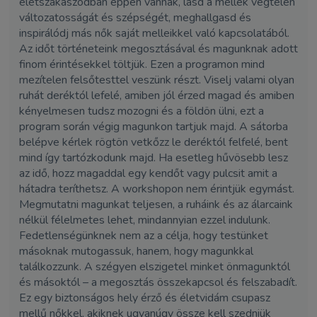
életszakaszodban éppen vannak, lásd a mellek végtelen
változatosságát és szépségét, meghallgasd és
inspirálódj más nők saját melleikkel való kapcsolatából.
Az időt történeteink megosztásával és magunknak adott
finom érintésekkel töltjük. Ezen a programon mind
mezítelen felsőtesttel veszünk részt. Viselj valami olyan
ruhát deréktól lefelé, amiben jól érzed magad és amiben
kényelmesen tudsz mozogni és a földön ülni, ezt a
program során végig magunkon tartjuk majd. A sátorba
belépve kérlek rögtön vetkőzz le deréktól felfelé, bent
mind így tartózkodunk majd. Ha esetleg hűvösebb lesz
az idő, hozz magaddal egy kendőt vagy pulcsit amit a
hátadra teríthetsz. A workshopon nem érintjük egymást.
Megmutatni magunkat teljesen, a ruháink és az álarcaink
nélkül félelmetes lehet, mindannyian ezzel indulunk.
Fedetlenségünknek nem az a célja, hogy testünket
másoknak mutogassuk, hanem, hogy magunkkal
találkozzunk. A szégyen elszigetel minket önmagunktól
és másoktól – a megosztás összekapcsol és felszabadít.
Ez egy biztonságos hely érző és életvidám csupasz
mellű nőkkel, akiknek ugyanúgy össze kell szedniük