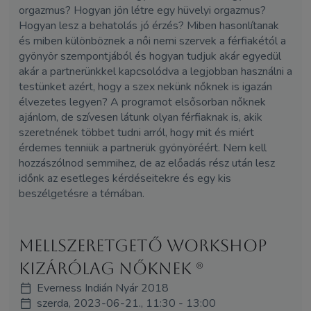
orgazmus? Hogyan jön létre egy hüvelyi orgazmus?
Hogyan lesz a behatolás jó érzés? Miben hasonlítanak
és miben különböznek a női nemi szervek a férfiakétól a
gyönyör szempontjából és hogyan tudjuk akár egyedül
akár a partnerünkkel kapcsolódva a legjobban használni a
testünket azért, hogy a szex nekünk nőknek is igazán
élvezetes legyen? A programot elsősorban nőknek
ajánlom, de szívesen látunk olyan férfiaknak is, akik
szeretnének többet tudni arról, hogy mit és miért
érdemes tenniük a partnerük gyönyöréért. Nem kell
hozzászólnod semmihez, de az előadás rész után lesz
időnk az esetleges kérdéseitekre és egy kis
beszélgetésre a témában.
Mellszeretgető workshop
kizárólag nőknek (R)
Everness Indián Nyár 2018
szerda, 2023-06-21., 11:30 - 13:00