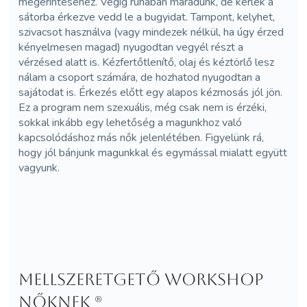
megérintéséhez. Végig ruhában maradunk, de kérlek a
sátorba érkezve vedd le a bugyidat. Tampont, kelyhet,
szivacsot használva (vagy mindezek nélkül, ha úgy érzed
kényelmesen magad) nyugodtan vegyél részt a
vérzésed alatt is. Kézfertőtlenítő, olaj és kéztörlő lesz
nálam a csoport számára, de hozhatod nyugodtan a
sajátodat is. Érkezés előtt egy alapos kézmosás jól jön.
Ez a program nem szexuális, még csak nem is érzéki,
sokkal inkább egy lehetőség a magunkhoz való
kapcsolódáshoz más nők jelenlétében. Figyelünk rá,
hogy jól bánjunk magunkkal és egymással mialatt együtt
vagyunk.
Mellszeretgető workshop
nőknek (R)