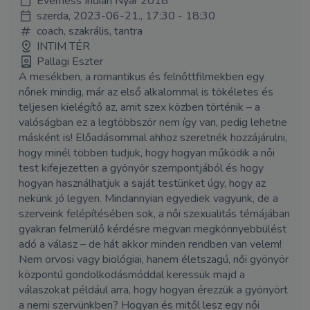
Everness Indián Nyár 2018
szerda, 2023-06-21., 17:30 - 18:30
coach, szakrális, tantra
INTIM TÉR
Pallagi Eszter
A mesékben, a romantikus és felnőttfilmekben egy
nőnek mindig, már az első alkalommal is tökéletes és
teljesen kielégítő az, amit szex közben történik – a
valóságban ez a legtöbbször nem így van, pedig lehetne
másként is! Előadásommal ahhoz szeretnék hozzájárulni,
hogy minél többen tudjuk, hogy hogyan működik a női
test kifejezetten a gyönyör szempontjából és hogy
hogyan használhatjuk a saját testünket úgy, hogy az
nekünk jó legyen. Mindannyian egyediek vagyunk, de a
szerveink felépítésében sok, a női szexualitás témájában
gyakran felmerülő kérdésre megvan megkönnyebbülést
adó a válasz – de hát akkor minden rendben van velem!
Nem orvosi vagy biológiai, hanem életszagú, női gyönyör
központú gondolkodásmóddal keressük majd a
válaszokat például arra, hogy hogyan érezzük a gyönyört
a nemi szervünkben? Hogyan és mitől lesz egy női