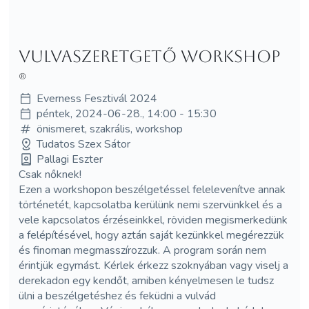
Vulvaszeretgető workshop
(R)
Everness Fesztivál 2024
péntek, 2024-06-28., 14:00 - 15:30
önismeret, szakrális, workshop
Tudatos Szex Sátor
Pallagi Eszter
Csak nőknek!
Ezen a workshopon beszélgetéssel felelevenítve annak
történetét, kapcsolatba kerülünk
nemi szervünkkel és a
vele kapcsolatos érzéseinkkel, röviden megismerkedünk
a felépítésével, hogy aztán saját kezünkkel megérezzük
és finoman megmasszírozzuk. A program során nem
érintjük egymást. Kérlek érkezz szoknyában vagy viselj a
derekadon egy kendőt, amiben kényelmesen le tudsz
ülni a beszélgetéshez és feküdni a vulvád