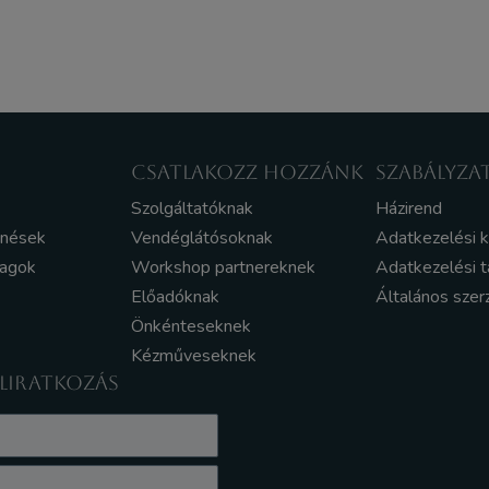
CSATLAKOZZ HOZZÁNK
SZABÁLYZA
Szolgáltatóknak
Házirend
enések
Vendéglátósoknak
Adatkezelési 
yagok
Workshop partnereknek
Adatkezelési t
Előadóknak
Általános szer
Önkénteseknek
Kézműveseknek
ELIRATKOZÁS