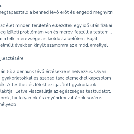
.
megtapasztald a benned lévő erőt és engedd megnyitni
z élet minden területén elkezdtek egy idő után fizikai
teg ízületi problémám van és merev, feszült a testem…
n a lelki merevséget is kioldotta belőlem. Saját
 elmúlt években kinyílt számomra az a mód, amellyel
jlesztésére.
án túl a bennünk lévő érzésekre is helyezzük. Olyan
eti gyakorlatokkal és szabad tánc elemekkel kapcsolom
k. A testhez és lélekhez igazított gyakorlatok
ítja, illetve visszaállítja az egészséges testtudatot.
örök, tanfolyamok és egyéni konzultációk során is
 mélyebb