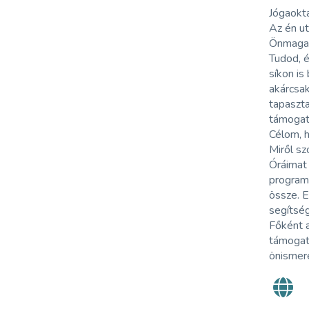
Jógaokta
Az én u
Önmagad
Tudod, é
síkon is
akárcsak
tapaszta
támogat
Célom, h
Miről sz
Óráimat 
programs
össze. E
segítség
Főként a
támogat
önismer