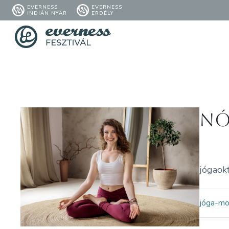
EVERNESS
EVERNESS
INDIÁN NYÁR
ERDÉLY
Nó
jógaok
jóga-m