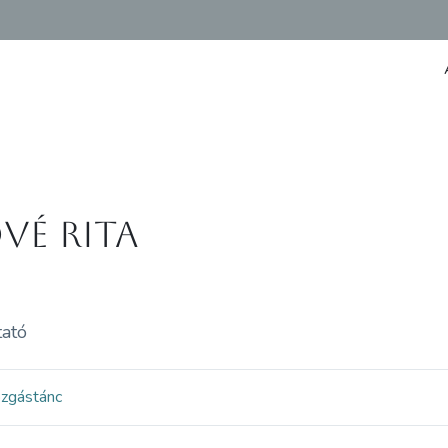
vé Rita
tató
ozgás
tánc