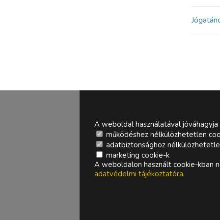
Jóga
tán
A weboldal használatával jóváhagyja 
működéshez nélkülözhetetlen coo
adatbiztonsághoz nélkülözhetetlen 
marketing cookie-k
A weboldalon használt cookie-kban ne
adatvédelmi tájékoztatóra
.