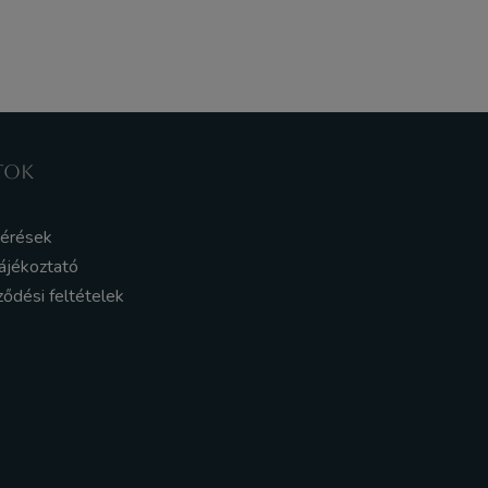
TOK
kérések
ájékoztató
ződési feltételek