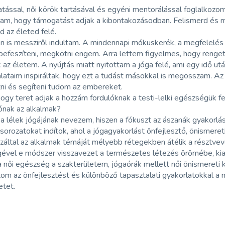
tással, női körök tartásával és egyéni mentorálással foglalkozom
tam, hogy támogatást adjak a kibontakozásodban. Felismerd és 
 az életed felé.
n is messziről indultam. A mindennapi mókuskerék, a megfelelés a
 befeszíteni, megkötni engem. Arra lettem figyelmes, hogy renge
 az életem. A nyújtás miatt nyitottam a jóga felé, ami egy idő utá
lataim inspiráltak, hogy ezt a tudást másokkal is megosszam. Az
ni és segíteni tudom az embereket.
ogy teret adjak a hozzám fordulóknak a testi-lelki egészségük fe
ónak az alkalmak?
a lélek jógájának nevezem, hiszen a fókuszt az ászanák gyakorlás
orozatokat indítok, ahol a jógagyakorlást önfejlesztő, önismer
záltal az alkalmak témáját mélyebb rétegekben átélik a résztvevő
ével e módszer visszavezet a természetes létezés örömébe, kialak
 női egészség a szakterületem, jógaórák mellett női önismereti k
om az önfejlesztést és különböző tapasztalati gyakorlatokkal a
etet.