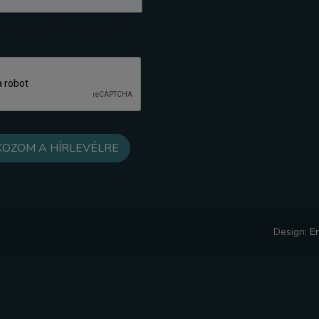
z Adatkezelési tájékoztatót
Design:
E