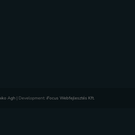
niko Agh
|
Development:
iFocus Webfejlesztés Kft.