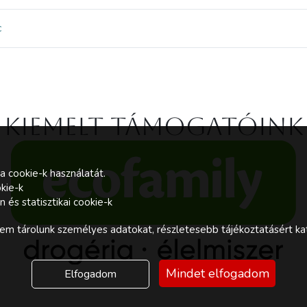
c
Kiemelt támogatóink
a cookie-k használatát.
kie-k
és statisztikai cookie-k
m tárolunk személyes adatokat, részletesebb tájékoztatásért kat
Mindet elfogadom
Elfogadom