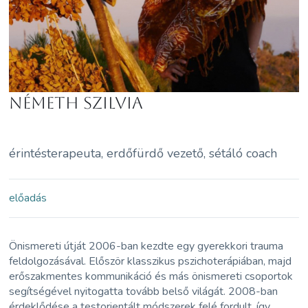
Németh Szilvia
érintésterapeuta, erdőfürdő vezető, sétáló coach
előadás
Önismereti útját 2006-ban kezdte egy gyerekkori trauma
feldolgozásával. Először klasszikus pszichoterápiában, majd
erőszakmentes kommunikáció és más önismereti csoportok
segítségével nyitogatta tovább belső világát. 2008-ban
érdeklődése a testorientált módszerek felé fordult, így