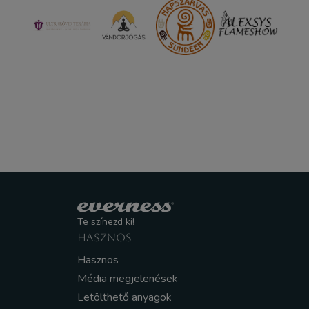
Te színezd ki!
HASZNOS
Hasznos
Média megjelenések
Letölthető anyagok