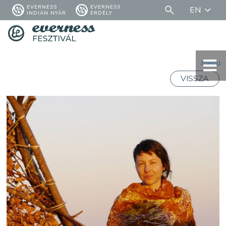
EVERNESS
EVERNESS
EN
INDIÁN NYÁR
ERDÉLY
menü
VISSZA