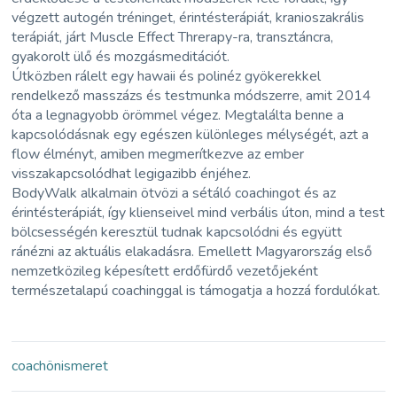
végzett autogén tréninget, érintésterápiát, kranioszakrális
terápiát, járt Muscle Effect Threrapy-ra, transztáncra,
gyakorolt ülő és mozgásmeditációt.
Útközben rálelt egy hawaii és polinéz gyökerekkel
rendelkező masszázs és testmunka módszerre, amit 2014
óta a legnagyobb örömmel végez. Megtalálta benne a
kapcsolódásnak egy egészen különleges mélységét, azt a
flow élményt, amiben megmerítkezve az ember
visszakapcsolódhat legigazibb énjéhez.
BodyWalk alkalmain ötvözi a sétáló coachingot és az
érintésterápiát, így klienseivel mind verbális úton, mind a test
bölcsességén keresztül tudnak kapcsolódni és együtt
ránézni az aktuális elakadásra. Emellett Magyarország első
nemzetközileg képesített erdőfürdő vezetőjeként
természetalapú coachinggal is támogatja a hozzá fordulókat.
coach
önismeret