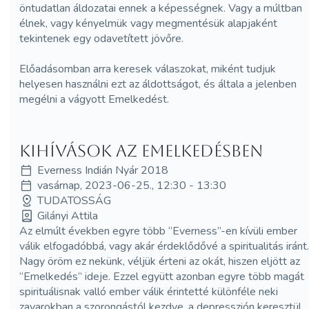
öntudatlan áldozatai ennek a képességnek. Vagy a múltban
élnek, vagy kényelmük vagy megmentésük alapjaként
tekintenek egy odavetített jövőre.
Előadásomban arra keresek válaszokat, miként tudjuk
helyesen használni ezt az áldottságot, és általa a jelenben
megélni a vágyott Emelkedést.
Kihívások az Emelkedésben
Everness Indián Nyár 2018
vasárnap, 2023-06-25., 12:30 - 13:30
TUDATOSSÁG
Gilányi Attila
Az elmúlt években egyre több “Everness”-en kívüli ember
válik elfogadóbbá, vagy akár érdeklődővé a spiritualitás iránt.
Nagy öröm ez nekünk, véljük érteni az okát, hiszen eljött az
“Emelkedés” ideje. Ezzel együtt azonban egyre több magát
spirituálisnak valló ember válik érintetté különféle neki
zavarokban a szorongástól kezdve, a depresszión keresztül,