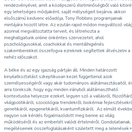
rendezvényével, amit a középszerű életminőségből való kitör
egy lehetséges módjaként, saját mélységeit bejárva, akkori
elsőszámú kedvenc előadója, Tony Robbins programjainak
mintájára hozott létre. Az ezután rapid módon megváltozó vilá
azonnal megváltoztatta terveit, és létrehozta a
meghallgatunk.online önkéntes szervezetet, ahol
pszichológusokkal, coachokkal és mentálhigiénés
szakemberekkel összefogva ezreknek segítettek átvészelni a
nehéz időszakot.
A béke és az egy igazság pártján áll. Minden határozott
kinyilatkoztatást szkeptikusan kezel függetlenül azok
személyességéről vagy akár tudományos alátámasztásaitól, é
arra törekszik, hogy egy minden irányból alátámasztható
kontextusba helyezze ezeket, legyen szó a vallásról, filozófiáró
világpolitikáról, szociológiai trendekről, biokémiai fejlesztésekrő
genetikáról, epigenetikáról, kvantumfizikáról. Az elmúlt évekb
nagyon sok kérdés fogalmazódott meg benne az világ
működéséről és az emberlét valódi értelméről. Gondolatainak,
megéléseinek összefoglalásaként született meg a Jelenések