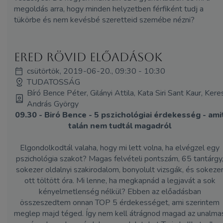
megoldás arra, hogy minden helyzetben férfiként tudj a
tükörbe és nem kevésbé szeretteid szemébe nézni?
ERED rövid előadások
csütörtök, 2019-06-20., 09:30 - 10:30
TUDATOSSÁG
Bíró Bence Péter, Gilányi Attila, Kata Siri Sant Kaur, Kere
András György
09.30 - Biró Bence - 5 pszichológiai érdekesség - ami
talán nem tudtál magadról
Elgondolkodtál valaha, hogy mi lett volna, ha elvégzel egy
pszichológia szakot? Magas felvételi pontszám, 65 tantárgy
sokezer oldalnyi szakirodalom, bonyolult vizsgák, és sokeze
ott töltött óra. Mi lenne, ha megkapnád a legjavát a sok
kényelmetlenség nélkül? Ebben az előadásban
összeszedtem onnan TOP 5 érdekességet, ami szerintem
meglep majd téged. Így nem kell átrágnod magad az unalma