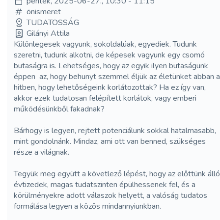
péntek, 2025-06-27., 10:30 - 11:15
önismeret
TUDATOSSÁG
Gilányi Attila
Különlegesek vagyunk, sokoldalúak, egyediek. Tudunk
szeretni, tudunk alkotni, de képesek vagyunk egy csomó
butaságra is. Lehetséges, hogy az egyik ilyen butaságunk
éppen az, hogy behunyt szemmel éljük az életünket abban a
hitben, hogy lehetőségeink korlátozottak? Ha ez így van,
akkor ezek tudatosan felépített korlátok, vagy emberi
működésünkből fakadnak?
Bárhogy is legyen, rejtett potenciálunk sokkal hatalmasabb,
mint gondolnánk. Mindaz, ami ott van benned, szükséges
része a világnak.
Tegyük meg együtt a követlező lépést, hogy az előttünk álló
évtizedek, magas tudatszinten épülhessenek fel, és a
körülményekre adott válaszok helyett, a valóság tudatos
formálása legyen a közös mindannyiunkban.