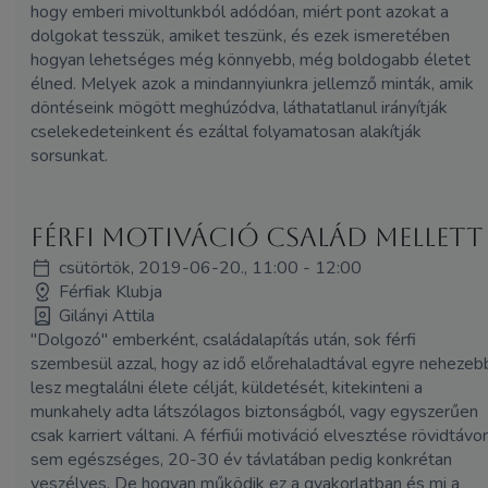
hogy emberi mivoltunkból adódóan, miért pont azokat a
dolgokat tesszük, amiket teszünk, és ezek ismeretében
hogyan lehetséges még könnyebb, még boldogabb életet
élned. Melyek azok a mindannyiunkra jellemző minták, amik
döntéseink mögött meghúzódva, láthatatlanul irányítják
cselekedeteinkent és ezáltal folyamatosan alakítják
sorsunkat.
Férfi motiváció család mellett
csütörtök, 2019-06-20., 11:00 - 12:00
Férfiak Klubja
Gilányi Attila
"Dolgozó" emberként, családalapítás után, sok férfi
szembesül azzal, hogy az idő előrehaladtával egyre nehezeb
lesz megtalálni élete célját, küldetését, kitekinteni a
munkahely adta látszólagos biztonságból, vagy egyszerűen
csak karriert váltani. A férfiúi motiváció elvesztése rövidtávo
sem egészséges, 20-30 év távlatában pedig konkrétan
veszélyes. De hogyan működik ez a gyakorlatban és mi a