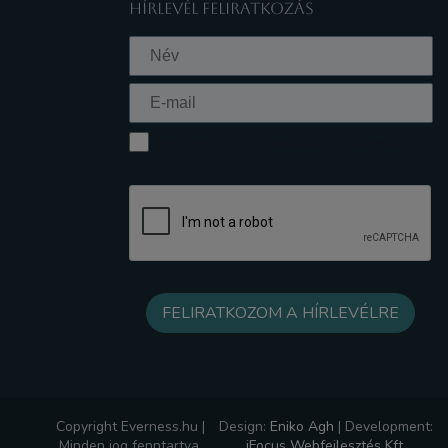
HÍRLEVÉL FELIRATKOZÁS
Elfogadom az Adatkezelési tájékoztatót
Copyright Everness.hu |
Design:
Eniko Agh
|
Development:
Minden jog fenntartva.
iFocus Webfejlesztés Kft.