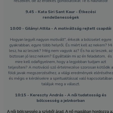
részeken, de az érdekes gondolatokat Te is hallhatod!
9.45 - Kata Siri Sant Kaur - Étkezési
rendellenességek
10:00 - Gilányi Attila - A motiváltság rejtett csapdái
Hogyan legyél nagyon motivált", érkezik a bölcselet egyre
gyakrabban, egyre több helyről. És miért kell az nekem? Mi
lesz, ha az leszek? Még nem vagyok az? És ha az leszek, az
biztosan jó lesz nekem? Egyáltalán mi az én feladatom, és
mire kell odafigyelnem, hogy a legjobban tudjam azt
teljesíteni? A motiváció szó értelmezése szorosan kötődik 
földi javak megszerzéséhez, a világi eredmények eléréséhe
és mégis e kérdésekre a spiritualitással való kapcsolatában
találjuk meg a választ.
10:15 - Kereszty András - A női tudatosság és
bölcsesség a jelnkorban
A női bölcsesség a szívből árad. A nő magában hordozza a