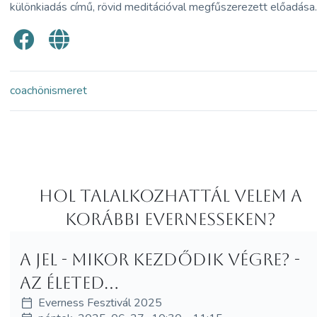
különkiadás című, rövid meditációval megfűszerezett előadása
coach
önismeret
Hol Talalkozhattál velem a
korábbi Evernesseken?
A JEL - Mikor kezdődik végre? -
az életed...
Everness Fesztivál 2025