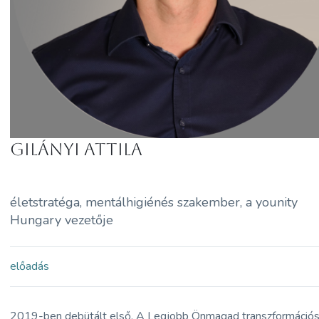
Gilányi Attila
életstratéga, mentálhigiénés szakember, a younity
Hungary vezetője
előadás
2019-ben debütált első, A Legjobb Önmagad transzformáció