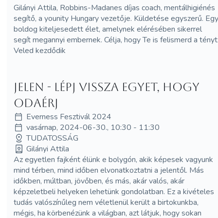
Gilányi Attila, Robbins-Madanes díjas coach, mentálhigiénés
segítő, a younity Hungary vezetője. Küldetése egyszerű. Eg
boldog kiteljesedett élet, amelynek elérésében sikerrel
segít megannyi embernek. Célja, hogy Te is felismerd a tényt
Veled kezdődik
JELEN - Lépj vissza egyet, hogy
odaérj
Everness Fesztivál 2024
vasárnap, 2024-06-30., 10:30 - 11:30
TUDATOSSÁG
Gilányi Attila
Az egyetlen fajként élünk e bolygón, akik képesek vagyunk
mind térben, mind időben elvonatkoztatni a jelentől. Más
időkben, múltban, jövőben, és más, akár valós, akár
képzeletbeli helyeken lehetünk gondolatban. Ez a kivételes
tudás valószínűleg nem véletlenül került a birtokunkba,
mégis, ha körbenézünk a világban, azt látjuk, hogy sokan