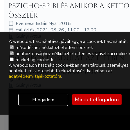
Pszicho-Spiri és amikor a kettő
összeér
Everness Indián Nyár 2018
csütörtök, 2021-08-26., 11:00 - 12:00
Gilányi Attila
A weboldal használatával jóváhagyja a cookie-k használatát.
működéshez nélkülözhetetlen cookie-k
adatbiztonsághoz nélkülözhetetlen és statisztikai cookie-
180 fokos fordulat az életben
marketing cookie-k
A weboldalon használt cookie-kban nem tárolunk személyes
Everness Indián Nyár 2018
adatokat, részletesebb tájékoztatásért kattintson az
csütörtök, 2020-06-18., 16:00 - 17:00
adatvédelmi tájékoztatóra
.
Online tér
Gilányi Attila
Mindet elfogadom
Elfogadom