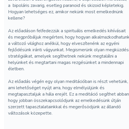
a
bipoláris zavarig, esetleg paranoid és skizoid képletekig.
Hogyan lehetséges ez, amikor nekünk most emelkednünk
kellene?
Az előadáson felfedezzük a spirituális emelkedés kihívásait
és megpróbáljuk megérteni, hogy hogyan alkalmazkodhatun
a változó világhoz anélkül, hogy elveszítenénk az egyéni
fejlődésünk iránti vágyunkat. Megismerünk olyan megküzdés
stratégiákat, amelyek segíthetnek nekünk megtalálni a
helyünket és megtartani magas rezgésünket a mindennapi
életben.
Az előadás végén egy olyan meditációban is részt vehetünk,
ami lehetőséget nyújt arra, hogy elmélyüljünk és
megtapasztaljuk a hála erejét. Ez a meditáció segíthet abban
hogy jobban összekapcsolódjunk az emelkedésünk útján
szerzett tapasztalatainkkal és megerősödjünk az állandó
változások közepette.