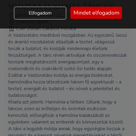
Vadzsra és Khaita Táncok
Mindet elfogadom
Elfogadom
péntek, 2019-06-21., 17:00 - 18:00
Szakrális Shakti
Cser Zoltán, Lakatos Mónika
A Vadzsratánc meditáció mozgásban. Az egyszerű, lassú
és áramló mozdulatok ellazítják a testet, világossá
teszik a tudatot, és kioldják mindennapi életünk
feszültségeit. A tánc révén aktiváljuk és összerendezzük
testünk meghatározott energiapontjait, egy a
csatornákról és csakrákról szóló ősi tudás alapján.
Ezáltal a Vadzsratánc kioldja az energia blokkokat,
harmóniába hozza létezésünk három fő aspektusát – a
testet, energiát és tudatot – és növeli a jelenlétet és
tudatosságot.
Khaita azt jelenti: Harmónia a térben. Célunk, hogy a
táncon, ezen az erőteljes és örömteli eszközön
keresztül, elősegítsük a harmónia kialakulását az
egyénben, valamint az emberek és környezetük között.
A tánc a legjobb módja annak, hogy egységbe hozzuk a
mozgást és a hangot, növeljük megértésünket a térről