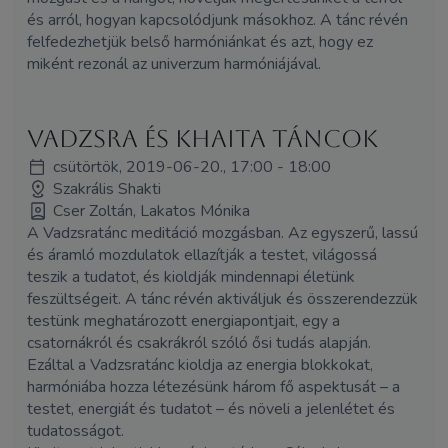
és arról, hogyan kapcsolódjunk másokhoz. A tánc révén
felfedezhetjük belső harmóniánkat és azt, hogy ez
miként rezonál az univerzum harmóniájával.
Vadzsra és Khaita Táncok
csütörtök, 2019-06-20., 17:00 - 18:00
Szakrális Shakti
Cser Zoltán, Lakatos Mónika
A Vadzsratánc meditáció mozgásban. Az egyszerű, lassú
és áramló mozdulatok ellazítják a testet, világossá
teszik a tudatot, és kioldják mindennapi életünk
feszültségeit. A tánc révén aktiváljuk és összerendezzük
testünk meghatározott energiapontjait, egy a
csatornákról és csakrákról szóló ősi tudás alapján.
Ezáltal a Vadzsratánc kioldja az energia blokkokat,
harmóniába hozza létezésünk három fő aspektusát – a
testet, energiát és tudatot – és növeli a jelenlétet és
tudatosságot.