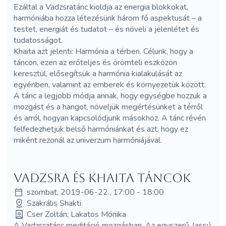
Ezáltal a Vadzsratánc kioldja az energia blokkokat,
harmóniába hozza létezésünk három fő aspektusát – a
testet, energiát és tudatot – és növeli a jelenlétet és
tudatosságot.
Khaita azt jelenti: Harmónia a térben. Célunk, hogy a
táncon, ezen az erőteljes és örömteli eszközön
keresztül, elősegítsük a harmónia kialakulását az
egyénben, valamint az emberek és környezetük között.
A tánc a legjobb módja annak, hogy egységbe hozzuk a
mozgást és a hangot, növeljük megértésünket a térről
és arról, hogyan kapcsolódjunk másokhoz. A tánc révén
felfedezhetjük belső harmóniánkat és azt, hogy ez
miként rezonál az univerzum harmóniájával.
Vadzsra és Khaita Táncok
szombat, 2019-06-22., 17:00 - 18:00
Szakrális Shakti
Cser Zoltán, Lakatos Mónika
A Vadzsratánc meditáció mozgásban. Az egyszerű, lassú