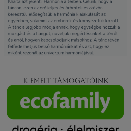
Khaita azt jelenti: Harmónia a térben. Célunk, hogy a
táncon, ezen az erőteljes és örömteli eszközön
keresztül, elősegítsük a harmónia kialakulását az
egyénben, valamint az emberek és környezetük között.
A tánc a legjobb módja annak, hogy egységbe hozzuk a
mozgást és a hangot, növeljük megértésünket a térről
és arról, hogyan kapcsolódjunk másokhoz. A tánc révén
felfedezhetjük belső harmóniánkat és azt, hogy ez
miként rezonál az univerzum harmóniájával.
Kiemelt támogatóink