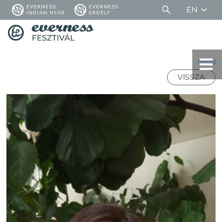
EVERNESS
EVERNESS
EN
INDIÁN NYÁR
ERDÉLY
menü
VISSZA