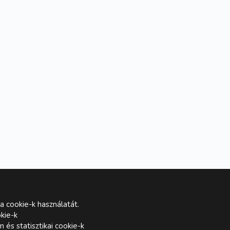
a cookie-k használatát.
kie-k
és statisztikai cookie-k