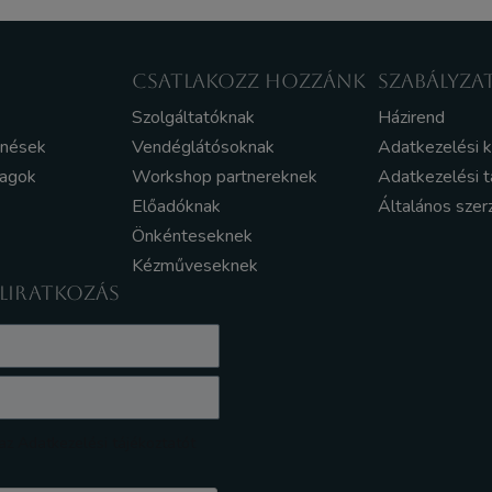
CSATLAKOZZ HOZZÁNK
SZABÁLYZA
Szolgáltatóknak
Házirend
enések
Vendéglátósoknak
Adatkezelési 
yagok
Workshop partnereknek
Adatkezelési t
Előadóknak
Általános szer
Önkénteseknek
Kézműveseknek
ELIRATKOZÁS
z Adatkezelési tájékoztatót