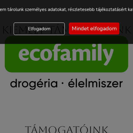
m tárolunk személyes adatokat, részletesebb tájékoztatásért kat
Kiemelt támogatóink
Mindet elfogadom
Elfogadom
Támogatóink