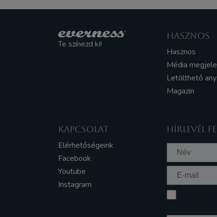
HASZNOS
Te színezd ki!
Hasznos
Média megjel
Letölthető an
Magazin
KAPCSOLAT
HÍRLEVÉL F
Elérhetőségeink
Facebook
Youtube
Instagram
Elfogadom a