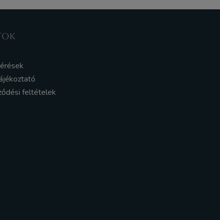
TOK
kérések
ájékoztató
ződési feltételek