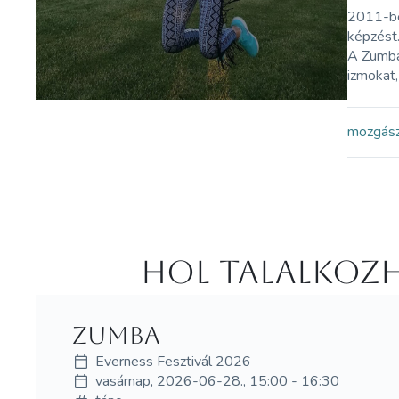
2011-ben
képzést.
A Zumba 
izmokat,
mozgás
Hol Talalkozh
Zumba
Everness Fesztivál 2026
vasárnap, 2026-06-28., 15:00 - 16:30