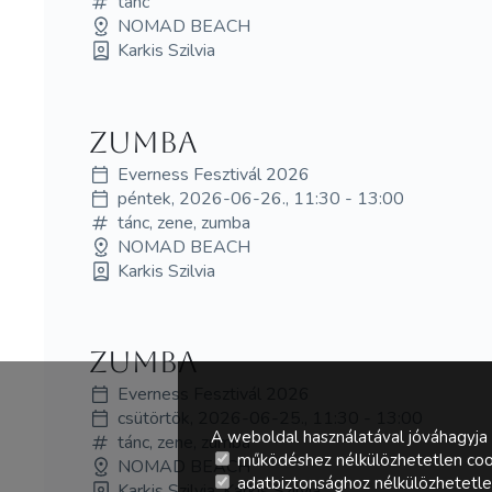
tánc
NOMAD BEACH
Karkis Szilvia
Zumba
Everness Fesztivál 2026
péntek, 2026-06-26., 11:30 - 13:00
tánc, zene, zumba
NOMAD BEACH
Karkis Szilvia
Zumba
Everness Fesztivál 2026
csütörtök, 2026-06-25., 11:30 - 13:00
A weboldal használatával jóváhagyja 
tánc, zene, zumba
működéshez nélkülözhetetlen coo
NOMAD BEACH
adatbiztonsághoz nélkülözhetetlen 
Karkis Szilvia, Karkis Szilvia