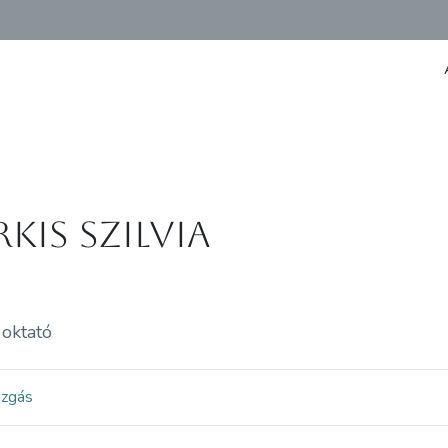
kis Szilvia
oktató
ozgás