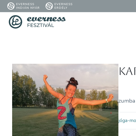
EVERNESS
EVERNESS
INDIÁN NYÁR
ERDÉLY
Kar
zumba 
jóga-m