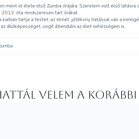
 ment el élete első Zumba órájára. Szerelem volt első látásra 
 2013. óta rendszeresen tart órákat.
karban tartja a testet ,az elmét ,jótékony hatással van a keringés
 az állóképességet ,segít átlendülni az élet nehézségein is.
zumba
attál velem a korábbi