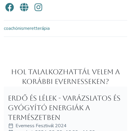
coach
önismeret
terápia
Hol Talalkozhattál velem a
korábbi Evernesseken?
Erdő és lélek - Varázslatos és
gyógyító energiák a
természetben
Everness Fesztivál 2024