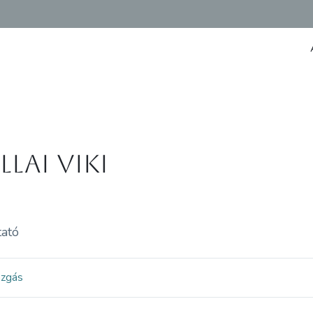
llai Viki
tató
ozgás