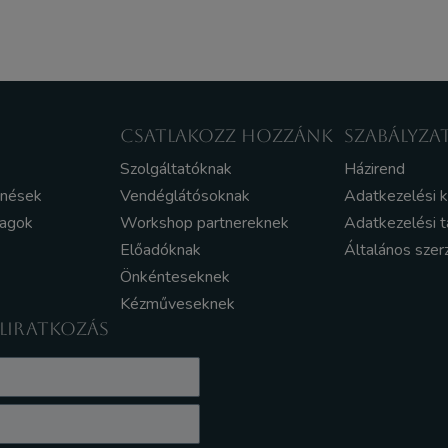
CSATLAKOZZ HOZZÁNK
SZABÁLYZA
Szolgáltatóknak
Házirend
enések
Vendéglátósoknak
Adatkezelési 
yagok
Workshop partnereknek
Adatkezelési t
Előadóknak
Általános szer
Önkénteseknek
Kézműveseknek
ELIRATKOZÁS