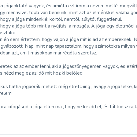
iki jógaoktató vagyok, és amióta ezt írom a nevem mellé, megvá
ogy mennyivel több van bennünk, mint azt az elménkkel valaha go
hogy a jóga mindenkié; kortól, nemtől, súlytól függetlenül.
hogy a jóga több mint a nyújtás, a mozgás. A jóga egy életmód, a
sztalni.
 én sem értettem, hogy vajon a jóga mit is ad az embereknek. Ne
változott. Nap, mint nap tapasztalom, hogy számotokra milyen vá
ban azt, amit másokban már régóta szeretsz.
eretek az az ember lenni, aki a jógaszőnyegemen vagyok, és ezér
s nézd meg ez az idő mit hoz ki belőled!
kus hatha jógaórák mellett még stretching , avagy a jóga lelke, 
Velem!
 a kifogásod a jóga ellen ma , hogy ne kezdd el, és túl tudsz ra