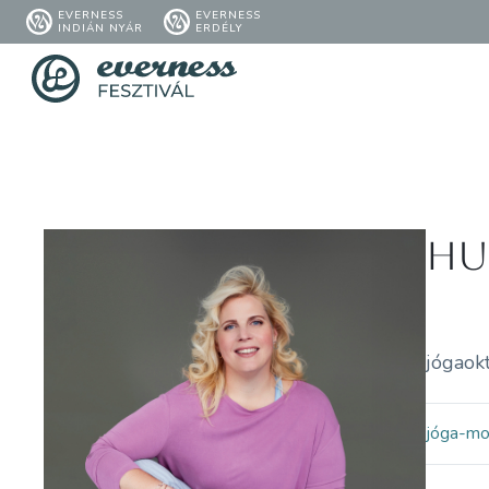
EVERNESS
EVERNESS
INDIÁN NYÁR
ERDÉLY
Hu
jógaok
jóga-m