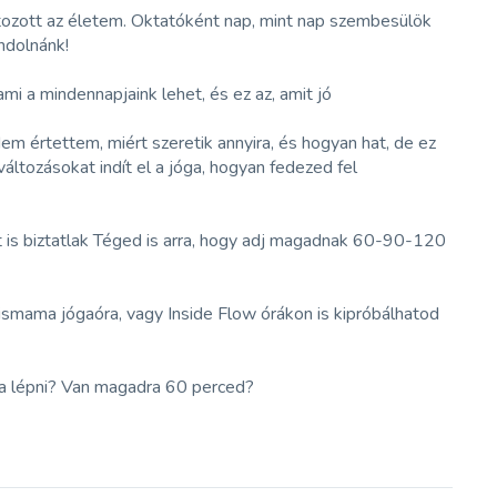
ltozott az életem. Oktatóként nap, mint nap szembesülök
ndolnánk!
mi a mindennapjaink lehet, és ez az, amit jó
m értettem, miért szeretik annyira, és hogyan hat, de ez
ltozásokat indít el a jóga, hogyan fedezed fel
t is biztatlak Téged is arra, hogy adj magadnak 60-90-120
kismama jógaóra, vagy Inside Flow órákon is kipróbálhatod
jta lépni? Van magadra 60 perced?