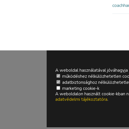
coach
ha
A weboldal használatával jóváhagyja 
működéshez nélkülözhetetlen coo
adatbiztonsághoz nélkülözhetetlen 
marketing cookie-k
A weboldalon használt cookie-kban ne
adatvédelmi tájékoztatóra
.