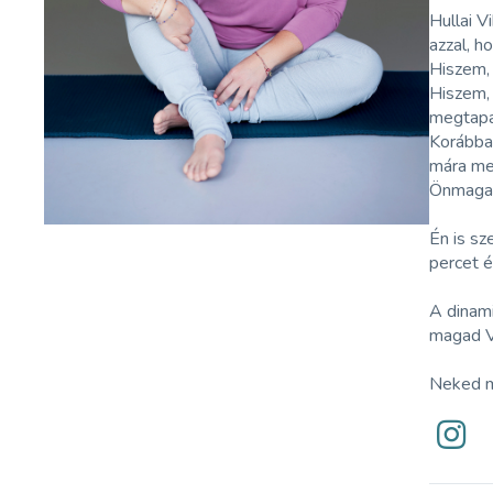
Hullai V
azzal, h
Hiszem, 
Hiszem, 
megtapa
Korábban
mára meg
Önmagad
Én is sz
percet é
A dinami
magad 
Neked mi