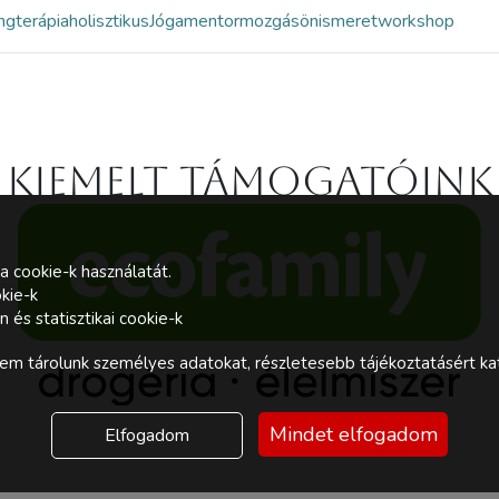
ngterápia
holisztikus
Jóga
mentor
mozgás
önismeret
workshop
Kiemelt támogatóink
a cookie-k használatát.
kie-k
és statisztikai cookie-k
m tárolunk személyes adatokat, részletesebb tájékoztatásért kat
Mindet elfogadom
Elfogadom