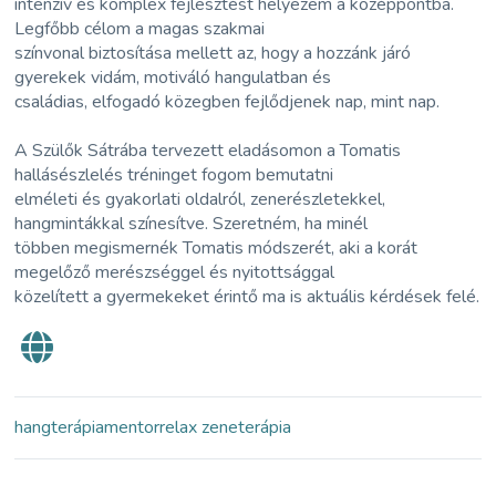
intenzív és komplex fejlesztést helyezem a középpontba.
Legfőbb célom a magas szakmai
színvonal biztosítása mellett az, hogy a hozzánk járó
gyerekek vidám, motiváló hangulatban és
családias, elfogadó közegben fejlődjenek nap, mint nap.
A Szülők Sátrába tervezett eladásomon a Tomatis
hallásészlelés tréninget fogom bemutatni
elméleti és gyakorlati oldalról, zenerészletekkel,
hangmintákkal színesítve. Szeretném, ha minél
többen megismernék Tomatis módszerét, aki a korát
megelőző merészséggel és nyitottsággal
közelített a gyermekeket érintő ma is aktuális kérdések felé.
hangterápia
mentor
relax zene
terápia