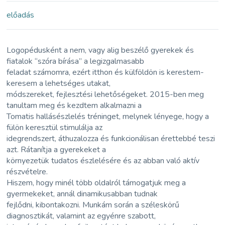
előadás
Logopédusként a nem, vagy alig beszélő gyerekek és
fiatalok “szóra bírása” a legizgalmasabb
feladat számomra, ezért itthon és külföldön is kerestem-
keresem a lehetséges utakat,
módszereket, fejlesztési lehetőségeket. 2015-ben meg
tanultam meg és kezdtem alkalmazni a
Tomatis hallásészlelés tréninget, melynek lényege, hogy a
fülön keresztül stimulálja az
idegrendszert, áthuzalozza és funkcionálisan érettebbé teszi
azt. Rátanítja a gyerekeket a
környezetük tudatos észlelésére és az abban való aktív
részvételre.
Hiszem, hogy minél több oldalról támogatjuk meg a
gyermekeket, annál dinamikusabban tudnak
fejlődni, kibontakozni. Munkám során a széleskörű
diagnosztikát, valamint az egyénre szabott,