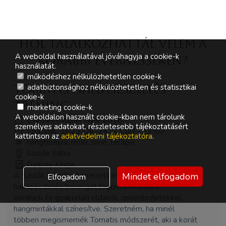
Hol Talalkozhattál velem a
A weboldal használatával jóváhagyja a cookie-k
korábbi Evernesseken?
használatát.
működéshez nélkülözhetetlen cookie-k
Tomatis hallásészlelés
adatbiztonsághoz nélkülözhetetlen és statisztikai
cookie-k
tréning
marketing cookie-k
A weboldalon használt cookie-kban nem tárolunk
Everness Indián Nyár 2018
személyes adatokat, részletesebb tájékoztatásért
szombat, 2023-06-24., 11:00 - 12:00
kattintson az
adatvédelmi tájékoztatóra
.
hangterápia, relax zene, terápia
Szülők Sátra
Gyapay Kinga
A Szülők Sátrába tervezett eladásomon a Tomatis
Mindet elfogadom
Elfogadom
hallásészlelés tréninget fogom bemutatni
elméleti és gyakorlati oldalról, zenerészletekkel,
hangmintákkal színesítve. Szeretném, ha minél
többen megismernék Tomatis módszerét, aki a korát