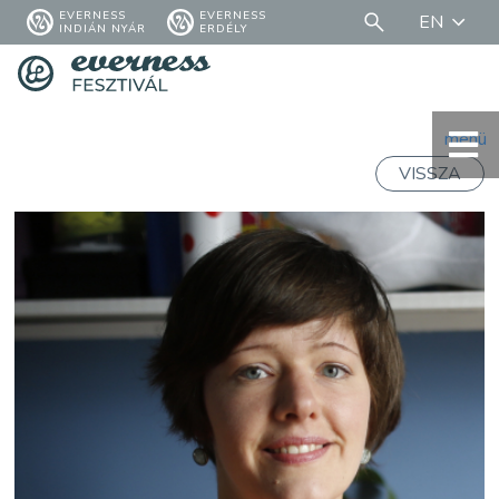
EVERNESS
EVERNESS
EN
INDIÁN NYÁR
ERDÉLY
menü
VISSZA