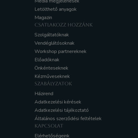
Média megjelenések
Letölthető anyagok
Magazin
CSATLAKOZZ HOZZÁNK
Szolgáltatóknak
Vendéglátósoknak
Workshop partnereknek
Előadóknak
Önkénteseknek
Kézműveseknek
SZABÁLYZATOK
Házirend
Adatkezelési kérések
Adatkezelési tájékoztató
Általános szerződési feltételek
KAPCSOLAT
Elérhetőségeink