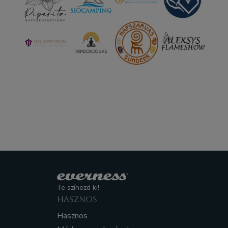
Te színezd ki!
HASZNOS
Hasznos