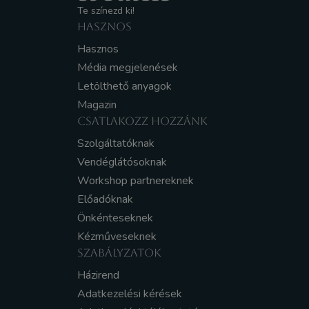
Te színezd ki!
HASZNOS
Hasznos
Média megjelenések
Letölthető anyagok
Magazin
CSATLAKOZZ HOZZÁNK
Szolgáltatóknak
Vendéglátósoknak
Workshop partnereknek
Előadóknak
Önkénteseknek
Kézműveseknek
SZABÁLYZATOK
Házirend
Adatkezelési kérések