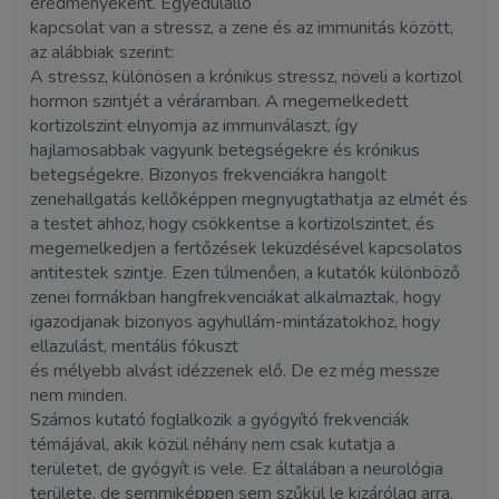
eredményeként. Egyedülálló
kapcsolat van a stressz, a zene és az immunitás között,
az alábbiak szerint:
A stressz, különösen a krónikus stressz, növeli a kortizol
hormon szintjét a véráramban. A megemelkedett
kortizolszint elnyomja az immunválaszt, így
hajlamosabbak vagyunk betegségekre és krónikus
betegségekre. Bizonyos frekvenciákra hangolt
zenehallgatás kellőképpen megnyugtathatja az elmét és
a testet ahhoz, hogy csökkentse a kortizolszintet, és
megemelkedjen a fertőzések leküzdésével kapcsolatos
antitestek szintje. Ezen túlmenően, a kutatók különböző
zenei formákban hangfrekvenciákat alkalmaztak, hogy
igazodjanak bizonyos agyhullám-mintázatokhoz, hogy
ellazulást, mentális fókuszt
és mélyebb alvást idézzenek elő. De ez még messze
nem minden.
Számos kutató foglalkozik a gyógyító frekvenciák
témájával, akik közül néhány nem csak kutatja a
területet, de gyógyít is vele. Ez általában a neurológia
területe, de semmiképpen sem szűkül le kizárólag arra.