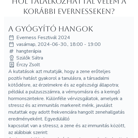
Hol Talalkozhattál velem a
korábbi Evernesseken?
A gyógyító hangok
Everness Fesztivál 2024
vasárnap, 2024-06-30., 18:00 - 19:00
hangterápia
Szülők Sátra
Érczy Zsolt
A kutatások azt mutatják, hogy a zene erőteljes
pozitív hatást gyakorol a tanulásra, a társadalmi
kötődésre, az érzelmekre és az egészségi állapotra;
például a pulzuszszámra, a vérnyomásra és a keringő
hormonszintekre. Különféle vérvizsgálatok, amelyek a
stressz és az immunitás markereit mérik, javulást
mutattak egy adott frekvenciára hangolt zenehallgatás
eredményeként. Egyedülálló
kapcsolat van a stressz, a zene és az immunitás között,
az alábbiak szerint: