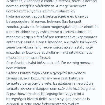
A stressz, különösen a krónikus stressz, növeli a kortizol
hormon szintjét a véráramban. A megemelkedett
kortizolszint elnyomja az immunválaszt, így
hajlamosabbak vagyunk betegségekre és krónikus
betegségekre. Bizonyos frekvenciákra hangolt
zenehallgatás kellőképpen megnyugtathatja az elmét és
a testet ahhoz, hogy csökkentse a kortizolszintet, és
megemelkedjen a fertőzések leküzdésével kapcsolatos
antitestek szintje. Ezen túlmenően, a kutatók különböző
zenei formákban hangfrekvenciákat alkalmaztak, hogy
igazodjanak bizonyos agyhullám-mintázatokhoz, hogy
ellazulást, mentális fókuszt
és mélyebb alvást idézzenek elő. De ez még messze
nem minden.
Számos kutató foglalkozik a gyógyító frekvenciák
témájával, akik közül néhány nem csak kutatja a
területet, de gyógyít is vele. Ez általában a neurológia
területe, de semmiképpen sem szűkül le kizárólag arra.
A pszichoszomatikus betegségeket vagy mint a
betegségek kiváltó (lelki) okát a nyugati orvoslás is
elismeri. A zene vagy frekvenciaterápiával ez