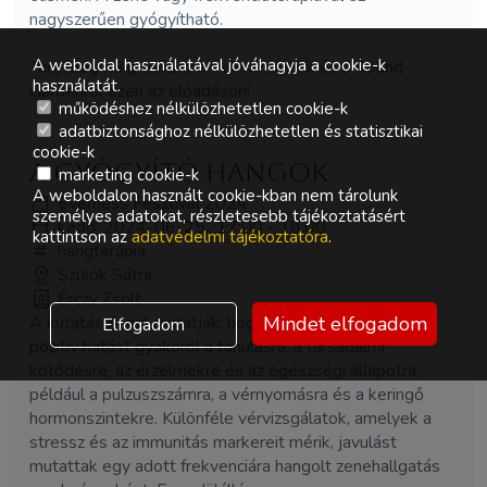
nagyszerűen gyógyítható.
A weboldal használatával jóváhagyja a cookie-k
Tudj meg még többet a frekvenciákról és a Sound-
használatát.
Gardenről ezen az előadáson!
működéshez nélkülözhetetlen cookie-k
adatbiztonsághoz nélkülözhetetlen és statisztikai
cookie-k
A gyógyító hangok
marketing cookie-k
A weboldalon használt cookie-kban nem tárolunk
Everness Fesztivál 2024
személyes adatokat, részletesebb tájékoztatásért
kedd, 2024-06-25., 17:00 - 18:00
kattintson az
adatvédelmi tájékoztatóra
.
hangterápia
Szülők Sátra
Érczy Zsolt
A kutatások azt mutatják, hogy a zene erőteljes
Mindet elfogadom
Elfogadom
pozitív hatást gyakorol a tanulásra, a társadalmi
kötődésre, az érzelmekre és az egészségi állapotra;
például a pulzuszszámra, a vérnyomásra és a keringő
hormonszintekre. Különféle vérvizsgálatok, amelyek a
stressz és az immunitás markereit mérik, javulást
mutattak egy adott frekvenciára hangolt zenehallgatás