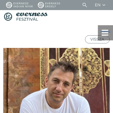
EVERNESS
EVERNESS
EN
INDIÁN NYÁR
ERDÉLY
menü
VISSZA