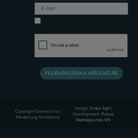
Elfogadom az Adatkezelési tájékoztatót
Design:
Eniko Agh
|
Copyright Everness.hu |
Development:
iFocus
Minden jog fenntartva.
Webfejlesztés Kft.