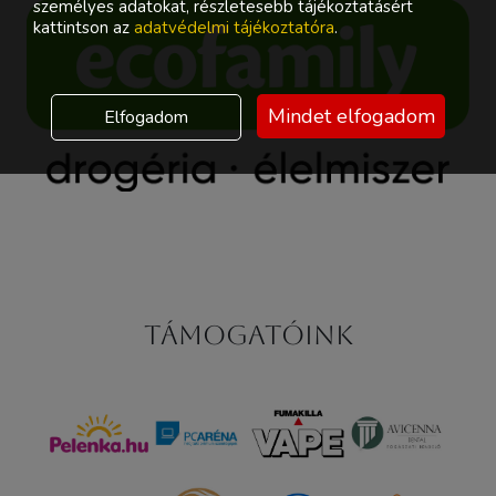
személyes adatokat, részletesebb tájékoztatásért
kattintson az
adatvédelmi tájékoztatóra
.
Mindet elfogadom
Elfogadom
Támogatóink