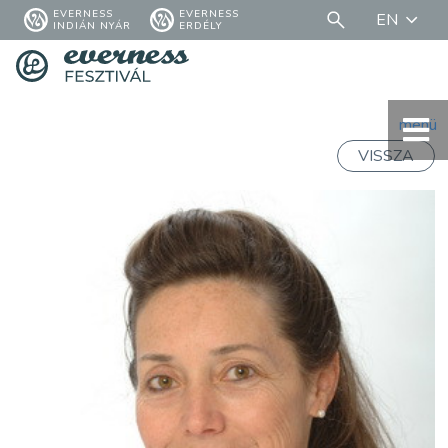
EVERNESS
EVERNESS
EN
INDIÁN NYÁR
ERDÉLY
menü
VISSZA