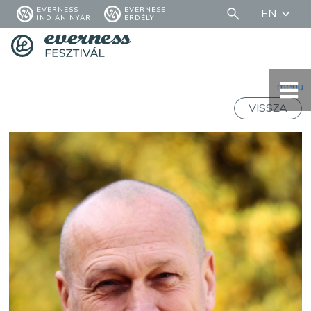
EVERNESS
EVERNESS
EN
INDIÁN NYÁR
ERDÉLY
menü
VISSZA