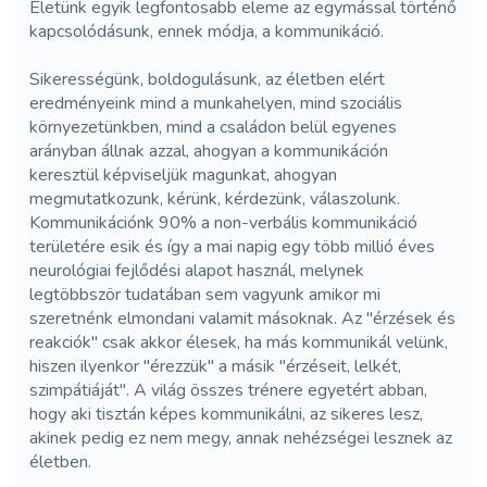
Életünk egyik legfontosabb eleme az egymással történő
kapcsolódásunk, ennek módja, a kommunikáció.
Sikerességünk, boldogulásunk, az életben elért
eredményeink mind a munkahelyen, mind szociális
környezetünkben, mind a családon belül egyenes
arányban állnak azzal, ahogyan a kommunikáción
keresztül képviseljük magunkat, ahogyan
megmutatkozunk, kérünk, kérdezünk, válaszolunk.
Kommunikációnk 90% a non-verbális kommunikáció
területére esik és így a mai napig egy több millió éves
neurológiai fejlődési alapot használ, melynek
legtöbbször tudatában sem vagyunk amikor mi
szeretnénk elmondani valamit másoknak. Az "érzések és
reakciók" csak akkor élesek, ha más kommunikál velünk,
hiszen ilyenkor "érezzük" a másik "érzéseit, lelkét,
szimpátiáját". A világ összes trénere egyetért abban,
hogy aki tisztán képes kommunikálni, az sikeres lesz,
akinek pedig ez nem megy, annak nehézségei lesznek az
életben.