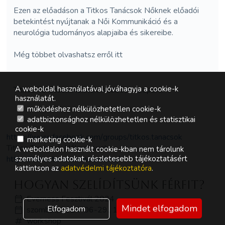
Ezen az előadáson a Titkos Tanácsok Nőknek előadói
betekintést nyújtanak a Női Kommunikáció és a
neurológia tudományos alapjaiba és sikereibe.
Még többet olvashatsz erről itt
A weboldal használatával jóváhagyja a cookie-k
Titkos Tanácsok Nőknek facebook csoport:
használatát.
működéshez nélkülözhetetlen cookie-k
adatbiztonsághoz nélkülözhetetlen és statisztikai
cookie-k
https://www.facebook.com/
groups/titkos.tanacsok
marketing cookie-k
Titkos Tanácsok Nőknek web:
A weboldalon használt cookie-kban nem tárolunk
személyes adatokat, részletesebb tájékoztatásért
https://titkostanacsoknoknek.
hu/
kattintson az
adatvédelmi tájékoztatóra
.
Hogyan szelídítsünk férfit?
Everness Fesztivál 2024
Mindet elfogadom
Elfogadom
szombat, 2024-06-29., 14:15 - 15:45
workshop