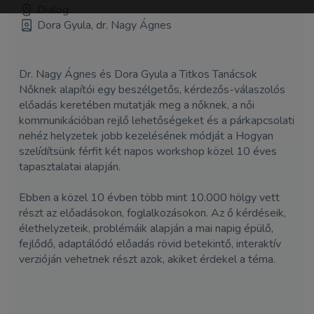
Dialog
Dora Gyula, dr. Nagy Ágnes
Dr. Nagy Ágnes és Dora Gyula a Titkos Tanácsok
Nőknek alapítói egy beszélgetős, kérdezős-válaszolós
előadás keretében mutatják meg a nőknek, a női
kommunikációban rejlő lehetőségeket és a párkapcsolati
nehéz helyzetek jobb kezelésének módját a Hogyan
szelídítsünk férfit két napos workshop közel 10 éves
tapasztalatai alapján.
Ebben a közel 10 évben több mint 10.000 hölgy vett
részt az előadásokon, foglalkozásokon. Az ő kérdéseik,
élethelyzeteik, problémáik alapján a mai napig épülő,
fejlődő, adaptálódó előadás rövid betekintő, interaktív
verzióján vehetnek részt azok, akiket érdekel a téma.