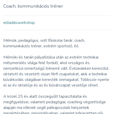
Coach, kommunikációs tréner
előadás
workshop
Mérnök, pedagógus, volt főiskolai tanár, coach,
kommunikációs tréner, extrém sportoló, író.
Mérnöki és tanári pályafutása után az extrém technikai
mélymerülés világa felé fordult, ahol országos és
nemzetközi ismertségű trénerré vált. Évtizedeken keresztül
oktatott és vezetett olyan férfi csapatokat, akik a technikai
búvárkodás világában keresték önmagukat. Többször nyerte
el az év oktatója és az év búvárcsapat vezetője címet.
A közel 25 év alatt összegyűlt tapasztalatai és
megfigyelései, valamint pedagógiai, coaching végzettsége
alapján ma nőknek segít párkapcsolati helyzeteik
megértésében, megoldásaiban, valamint kifejezetten női