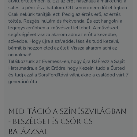
átvitt értelemben is. Ezt az erőt használja a marketing, a
sales, a pénz és a hatalom. Ott semmi nem dől el fejben
Csak nekünk tanítják ezt. Pedig az érzés erő, az érzés
töltés. Rezgés, hullám és frekvencia. És ezt hangolni a
legegyszerűbben a művészettel lehet. A művészet
segítségével vissza akarom adni az erőt a kezedbe,
szívedbe. Hogy újra a szíveddel láss és tudd kezelni,
bármit is hozzon eléd az élet! Vissza akarom adni az
önuralmad!
Találkozzunk az Everness-en, hogy újra RáÉrezz a Saját
Hatalmadra, a Saját Erődre, hogy Kezelni tudd a Életed
és tudj azzá a SorsFordítóvá válni, akire a családod várt 7
generáció óta
Meditáció a színészvilágban
- Beszélgetés Csórics
Balázzsal