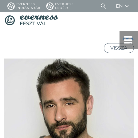
EVERNESS
EVERNESS
EN
INDIÁN NYÁR
ERDÉLY
menü
VISSZA