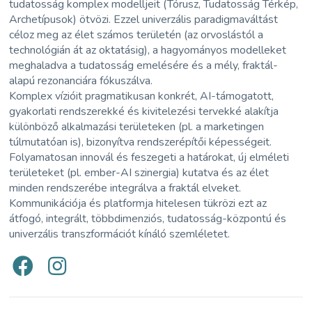
tudatosság komplex modelljeit (Tórusz, Tudatosság Térkép,
Archetípusok) ötvözi. Ezzel univerzális paradigmaváltást
céloz meg az élet számos területén (az orvoslástól a
technológián át az oktatásig), a hagyományos modelleket
meghaladva a tudatosság emelésére és a mély, fraktál-
alapú rezonanciára fókuszálva.
Komplex vízióit pragmatikusan konkrét, AI-támogatott,
gyakorlati rendszerekké és kivitelezési tervekké alakítja
különböző alkalmazási területeken (pl. a marketingen
túlmutatóan is), bizonyítva rendszerépítői képességeit.
Folyamatosan innovál és feszegeti a határokat, új elméleti
területeket (pl. ember-AI szinergia) kutatva és az élet
minden rendszerébe integrálva a fraktál elveket.
Kommunikációja és platformja hitelesen tükrözi ezt az
átfogó, integrált, többdimenziós, tudatosság-központú és
univerzális transzformációt kínáló szemléletet.