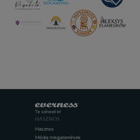
Te színezd ki!
HASZNOS
Hasznos
Média megjelenések