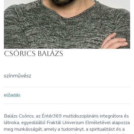
Csórics Balázs
színművész
előadás
Balázs Csórics, az Éntér369 multidiszciplináris integrátora és
látnoka, egyedülálló Fraktál Univerzum Elméletével alapozza
meg munkásságát, amely a tudományt, a spiritualitást és a