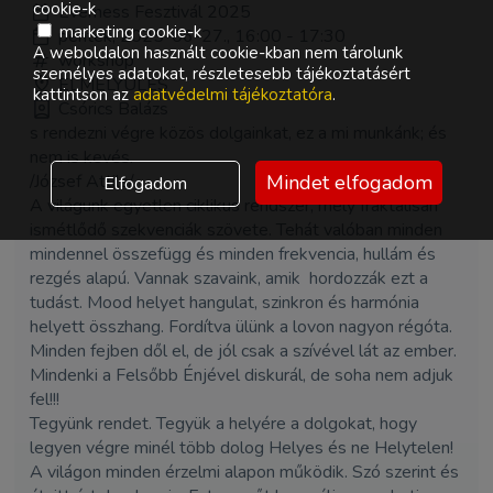
cookie-k
Everness Fesztivál 2025
marketing cookie-k
péntek, 2025-06-27., 16:00 - 17:30
A weboldalon használt cookie-kban nem tárolunk
workshop
személyes adatokat, részletesebb tájékoztatásért
ELMÉLYÜLÉS
kattintson az
adatvédelmi tájékoztatóra
.
Csórics Balázs
s rendezni végre közös dolgainkat, ez a mi munkánk; és
nem is kevés.
/József Attila/
Mindet elfogadom
Elfogadom
A világunk egyetlen ciklikus rendszer, mely fraktálisan
ismétlődő szekvenciák szövete. Tehát valóban minden
mindennel összefügg és minden frekvencia, hullám és
rezgés alapú. Vannak szavaink, amik hordozzák ezt a
tudást. Mood helyet hangulat, szinkron és harmónia
helyett összhang. Fordítva ülünk a lovon nagyon régóta.
Minden fejben dől el, de jól csak a szívével lát az ember.
Mindenki a Felsőbb Énjével diskurál, de soha nem adjuk
fel!!!
Tegyünk rendet. Tegyük a helyére a dolgokat, hogy
legyen végre minél több dolog Helyes és ne Helytelen!
A világon minden érzelmi alapon működik. Szó szerint és