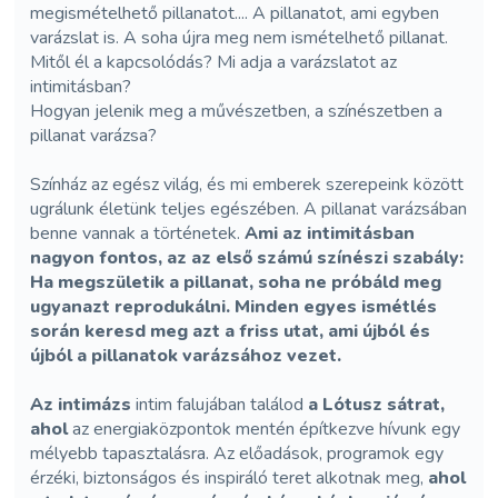
megismételhető pillanatot.... A pillanatot, ami egyben
varázslat is. A soha újra meg nem ismételhető pillanat.
Mitől él a kapcsolódás? Mi adja a varázslatot az
intimitásban?
Hogyan jelenik meg a művészetben, a színészetben a
pillanat varázsa?
Színház az egész világ, és mi emberek szerepeink között
ugrálunk életünk teljes egészében. A pillanat varázsában
benne vannak a történetek.
Ami az intimitásban
nagyon fontos, az az első számú színészi szabály:
Ha megszületik a pillanat, soha ne próbáld meg
ugyanazt reprodukálni. Minden egyes ismétlés
során keresd meg azt a friss utat, ami újból és
újból a pillanatok varázsához vezet.
Az intimázs
intim falujában találod
a Lótusz sátrat,
ahol
az energiaközpontok mentén építkezve hívunk egy
mélyebb tapasztalásra. Az előadások, programok egy
érzéki, biztonságos és inspiráló teret alkotnak meg,
ahol