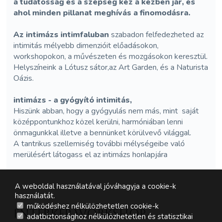
a tudatosság és a szépség kéz a kézben jár, és
ahol minden pillanat meghívás a finomodásra.
Az intimázs intimfaluban
szabadon felfedezheted az
intimitás mélyebb dimenzióit előadásokon,
workshopokon, a művészeten és mozgásokon keresztül.
Helyszíneink a Lótusz sátor,az Art Garden, és a Naturista
Oázis.
intimázs - a gyógyító intimitás,
Hiszünk abban, hogy a gyógyulás nem más, mint saját
középpontunkhoz közel kerülni, harmóniában lenni
önmagunkkal illetve a bennünket körülvevő világgal.
A tantrikus szellemiség további mélységeibe való
merülésért látogass el az intimázs honlapjára
A weboldal használatával jóváhagyja a cookie-k
használatát.
működéshez nélkülözhetetlen cookie-k
ÉnTérKép workshop
adatbiztonsághoz nélkülözhetetlen és statisztikai