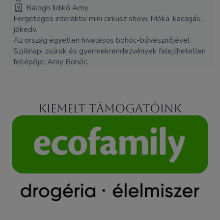
Balogh Ildikó Amy
Fergeteges interaktiv mini cirkusz show. Móka ,kacagás,
jókedv.
Az ország egyetlen hivatásos bohóc-bűvésznőjével.
Szülinapi zsúrok és gyermekrendezvények felejthetetlen
fellépője: Amy Bohóc.
Kiemelt támogatóink