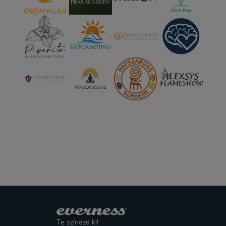
Te színezd ki!