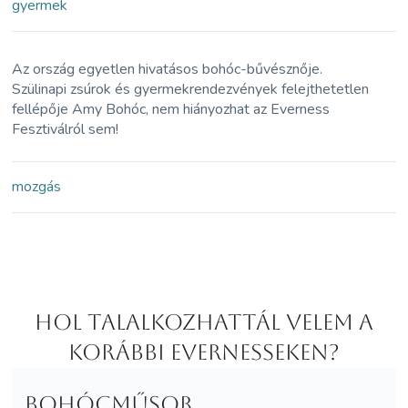
gyermek
Az ország egyetlen hivatásos bohóc-bűvésznője.
Szülinapi zsúrok és gyermekrendezvények felejthetetlen
fellépője Amy Bohóc, nem hiányozhat az Everness
Fesztiválról sem!
mozgás
Hol Talalkozhattál velem a
korábbi Evernesseken?
Bohócműsor