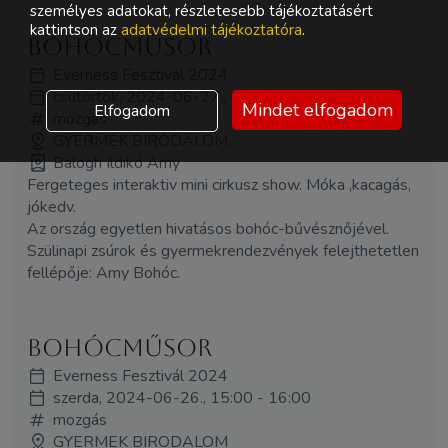
személyes adatokat, részletesebb tájékoztatásért
kattintson az
adatvédelmi tájékoztatóra
.
Bohócműsor
Everness Fesztivál 2024
csütörtök, 2024-06-27., 15:00 - 16:00
Mindet elfogadom
Elfogadom
mozgás
GYERMEK BIRODALOM
Balogh Ildikó Amy
Fergeteges interaktiv mini cirkusz show. Móka ,kacagás,
jókedv.
Az ország egyetlen hivatásos bohóc-bűvésznőjével.
Szülinapi zsúrok és gyermekrendezvények felejthetetlen
fellépője: Amy Bohóc.
Bohócműsor
Everness Fesztivál 2024
szerda, 2024-06-26., 15:00 - 16:00
mozgás
GYERMEK BIRODALOM