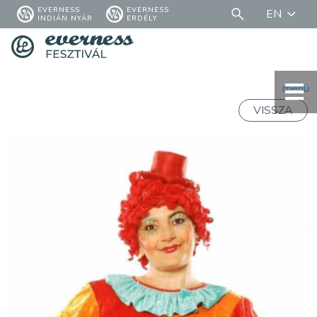
EVERNESS
EVERNESS
EN
INDIÁN NYÁR
ERDÉLY
menü
VISSZA