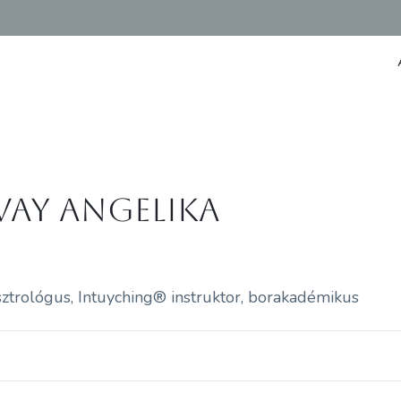
vay Angelika
sztrológus, Intuyching® instruktor, borakadémikus