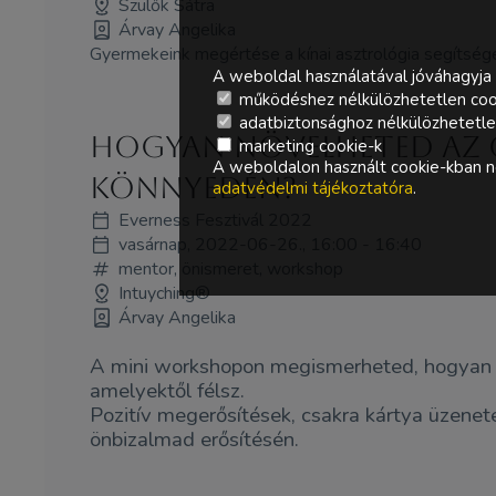
Szülők Sátra
Árvay Angelika
Gyermekeink megértése a kínai asztrológia segítség
A weboldal használatával jóváhagyja 
működéshez nélkülözhetetlen coo
adatbiztonsághoz nélkülözhetetlen 
Hogyan növelheted az 
marketing cookie-k
A weboldalon használt cookie-kban ne
könnyedén?
adatvédelmi tájékoztatóra
.
Everness Fesztivál 2022
vasárnap, 2022-06-26., 16:00 - 16:40
mentor, önismeret, workshop
Intuyching®
Árvay Angelika
A mini workshopon megismerheted, hogyan tu
amelyektől félsz.
Pozitív megerősítések, csakra kártya üzene
önbizalmad erősítésén.