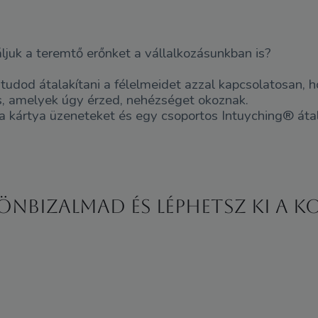
ljuk a teremtő erőnket a vállalkozásunkban is?
dod átalakítani a félelmeidet azzal kapcsolatosan, 
is, amelyek úgy érzed, nehézséget okoznak.
ra kártya üzeneteket és egy csoportos Intuyching® átal
önbizalmad és léphetsz ki a