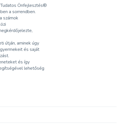
perTudatos Önfejlesztés®
ebben a sorrendben.
g a számok
özi
 megkérdőjelezte,
ti útján, aminek úgy
 gyermekeit és saját
zást.
eneteket és így
segítségével lehetőség