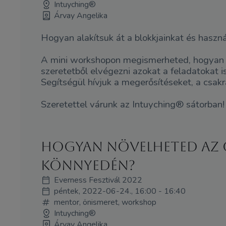
Intuyching®
Árvay Angelika
Hogyan alakítsuk át a blokkjainkat és haszná
A mini workshopon megismerheted, hogyan tu
szeretetből elvégezni azokat a feladatokat 
Segítségül hívjuk a megerősítéseket, a csak
Szeretettel várunk az Intuyching® sátorban!
Hogyan növelheted az 
könnyedén?
Everness Fesztivál 2022
péntek, 2022-06-24., 16:00 - 16:40
mentor, önismeret, workshop
Intuyching®
Árvay Angelika