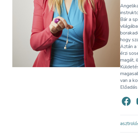
Angelika
instrukt
Bár a sp
világáb
borakadé
hogy sza
Aztán a 
érzi sos
magát, i
Küldetés
magasabb
van a ko
Előadás
asztroló