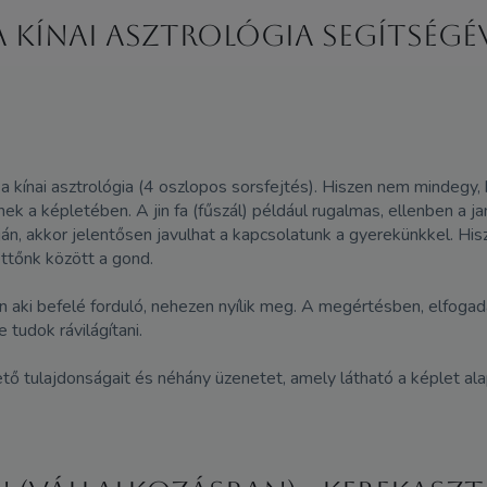
 Kínai asztrológia segítségé
ínai asztrológia (4 oszlopos sorsfejtés). Hiszen nem mindegy, ho
a képletében. A jin fa (fűszál) például rugalmas, ellenben a jang
pján, akkor jelentősen javulhat a kapcsolatunk a gyerekünkkel. Hi
ttőnk között a gond.
an aki befelé forduló, nehezen nyílik meg. A megértésben, elfogad
 tudok rávilágítani.
ő tulajdonságait és néhány üzenetet, amely látható a képlet ala