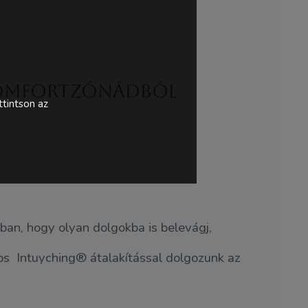
 komfortzónádból
tintson az
an, hogy olyan dolgokba is belevágj,
os Intuyching® átalakítással dolgozunk az