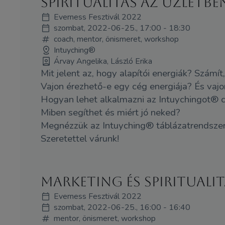
Spiritualitás az üzletbe
Everness Fesztivál 2022
szombat, 2022-06-25., 17:00 - 18:30
coach, mentor, önismeret, workshop
Intuyching®
Árvay Angelika, László Erika
Mit jelent az, hogy alapítói energiák? Számí
Vajon érezhető-e egy cég energiája? És vajo
Hogyan lehet alkalmazni az Intuychingot® 
Miben segíthet és miért jó neked?
Megnézzük az Intuyching® táblázatrendszer
Szeretettel várunk!
Marketing és spiritualit
Everness Fesztivál 2022
szombat, 2022-06-25., 16:00 - 16:40
mentor, önismeret, workshop