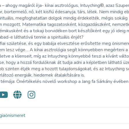
 – ahogy magáról írja- kínai asztrológus, Intuyching®, azaz Szu
or, bortermelő, nő, két kisfiú édesanyja, társ, lélek. Nem mindig 
irituális, megfoghatatlan dolgok mindig érdekelték, mégis sokái
an mozgott. Matematika tagozatosként, közgazdászként, nemzetk
mikusként és a tokaji borvidéken bort készítőként egy jó ideig
bad-e láthatóvá tennie a spirituális énjét?
fiai születése, és egy babája elvesztése erősítette meg önismere
em lesz vége… A kínai asztrológia segít könnyebben megérteni a
lletve a klienseit, míg az Intuyching könnyebbé teszi a kívánt válto
e, hogy a hozzá fordulóknak át tudja adni a képletben látható üz
 szinten éljék meg a hozott tulajdonságokat, és az Intuyching 
rlátozó energiák, hiedemek átalakítására is.
 témája: Önértékelés növelő workshop a Jang fa Sárkány évében
gia
önismeret