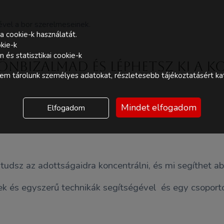
ével a bor szerelmeseinek.
a cookie-k használatát.
kie-k
és statisztikai cookie-k
önbizalmad és léphetsz ki a
m tárolunk személyes adatokat, részletesebb tájékoztatásért kat
Mindet elfogadom
Elfogadom
dsz az adottságaidra koncentrálni, és mi segíthet abb
tek és egyszerű technikák segítségével és egy csoport