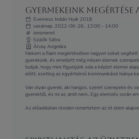
Gyermekeink megértése a
Everness Indián Nyár 2018
vasárnap, 2022-06-26., 13:00 - 14:00
önismeret
Szülők Sátra
Árvay Angelika
Nekem a fiaim megértésében nagyon sokat segített a k
gyerekünk, és emellett még milyen elemek szerepelnek 
tudjuk, hogy mire figyeljünk oda a képlet elemei ala
előtt, esetleg az egyértelmű kommunikáció hiánya ke
Van olyan gyerek, aki hangos, szeret szerepelni és v
gyerektől, és mi az, amit nem...Egy elemzés során erre
Az előadásban röviden ismertetem az öt elem alapvet