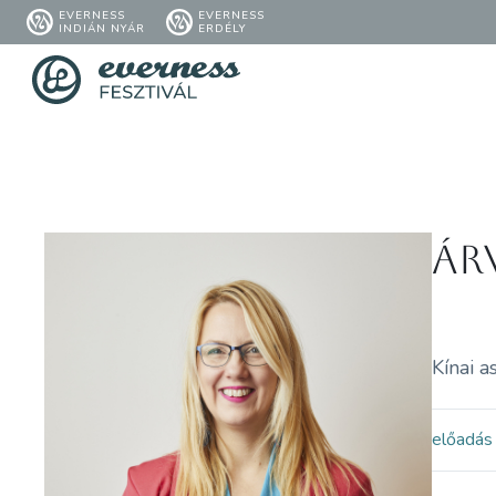
EVERNESS
EVERNESS
INDIÁN NYÁR
ERDÉLY
Ár
Kínai a
előadás