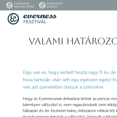
EVERNESS
EVERNESS
INDIÁN NYÁR
ERDÉLY
Valami határozo
Úgy van ez, hogy kellett hozzá vagy 9 év, 
hova tartozás után lett egy egészen egész fo
van, azt szeretettel öleljük a szívünkre.
Hogy az Evernessnek énhatárai lettek az persze mos
bármilyen változást is, nem ragaszkodunk sem elkép
túlkapás és én-tisztelet hiány, önbizalom nélküli lét
mi már nagyon érezzük a változást. Vagyunk a felada