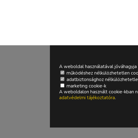
A weboldal használatával jóváhagyja 
működéshez nélkülözhetetlen coo
adatbiztonsághoz nélkülözhetetlen 
marketing cookie-k
A weboldalon használt cookie-kban ne
adatvédelmi tájékoztatóra
.