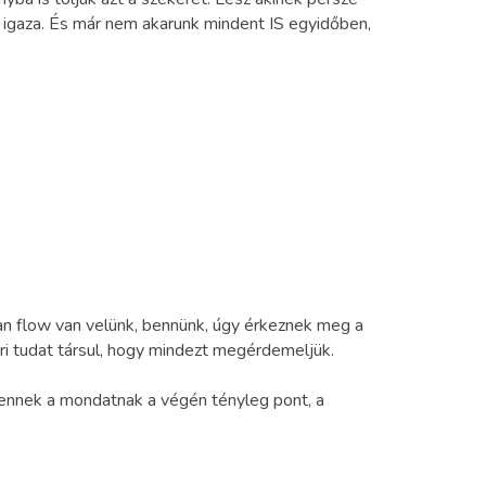
cs igaza. És már nem akarunk mindent IS egyidőben,
lyan flow van velünk, bennünk, úgy érkeznek meg a
ri tudat társul, hogy mindezt megérdemeljük.
s ennek a mondatnak a végén tényleg pont, a