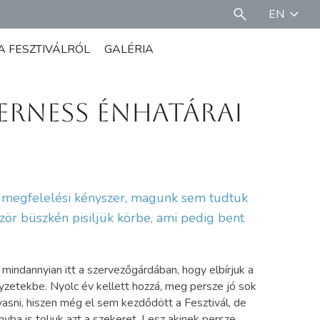
EN
A FESZTIVÁLRÓL
GALÉRIA
erness énhatárai
g, megfelelési kényszer, magunk sem tudtuk
zör büszkén pisiljük körbe, ami pedig bent
indannyian itt a szervezőgárdában, hogy elbírjuk a
yzetekbe. Nyolc év kellett hozzá, meg persze jó sok
lvasni, hiszen még el sem kezdődött a Fesztivál, de
ba is toljuk azt a szekeret. Lesz akinek persze