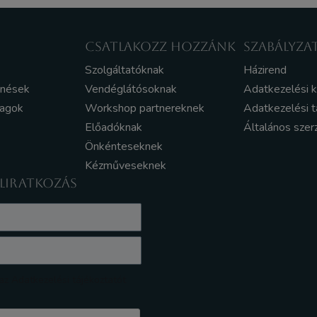
CSATLAKOZZ HOZZÁNK
SZABÁLYZA
Szolgáltatóknak
Házirend
enések
Vendéglátósoknak
Adatkezelési 
yagok
Workshop partnereknek
Adatkezelési t
Előadóknak
Általános szer
Önkénteseknek
Kézműveseknek
ELIRATKOZÁS
z Adatkezelési tájékoztatót