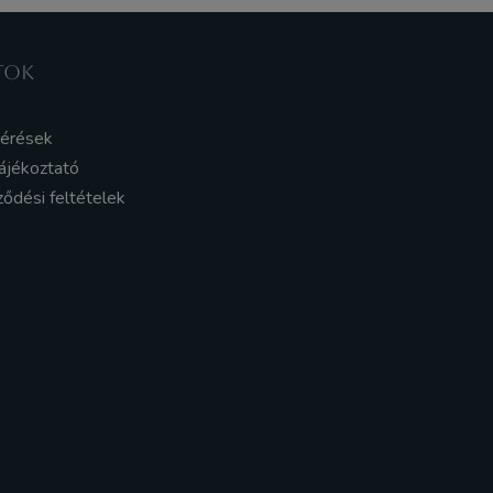
TOK
kérések
ájékoztató
ződési feltételek