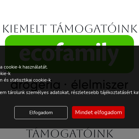
Kiemelt támogatóink
a cookie-k használatát.
kie-k
és statisztikai cookie-k
m tárolunk személyes adatokat, részletesebb tájékoztatásért kat
Mindet elfogadom
Elfogadom
Támogatóink