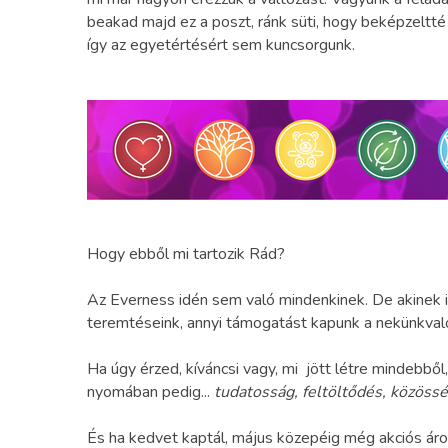
beakad majd ez a poszt, ránk süti, hogy beképzeltté
így az egyetértésért sem kuncsorgunk.
Hogy ebből mi tartozik Rád?
Az Everness idén sem való mindenkinek. De akinek ig
teremtéseink, annyi támogatást kapunk a nekünkvaló
Ha úgy érzed, kíváncsi vagy, mi jött létre mindebbő
nyomában pedig...
tudatosság, feltöltődés, közöss
És ha kedvet kaptál, május közepéig még akciós ár