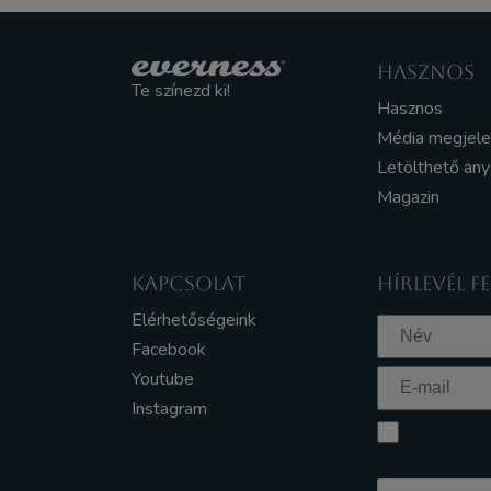
HASZNOS
Te színezd ki!
Hasznos
Média megjel
Letölthető an
Magazin
KAPCSOLAT
HÍRLEVÉL F
Elérhetőségeink
Facebook
Youtube
Instagram
Elfogadom a