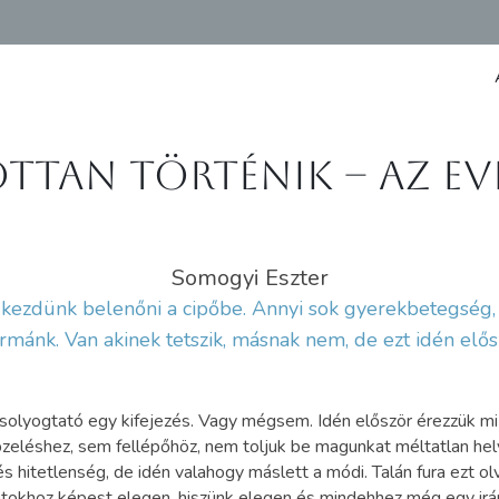
ttan történik – az Ev
Somogyi Eszter
de kezdünk belenőni a cipőbe. Annyi sok gyerekbetegsé
rmánk. Van akinek tetszik, másnak nem, de ezt idén elős
olyogtató egy kifejezés. Vagy mégsem. Idén először érezzük mi m
zeléshez, sem fellépőhöz, nem toljuk be magunkat méltatlan hel
 és hitetlenség, de idén valahogy máslett a módi. Talán fura ezt o
tokhoz képest elegen, hiszünk elegen és mindehhez még egy irány