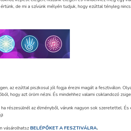
 értünk, de mi a szívünk mélyén tudjuk, hogy ezúttal tényleg nin
en, az ezúttal piszkosul jól fogja érezni magát a fesztiválon. O
ból, hogy azt öröm nézni. És mindehhez valami csiklandozó zsige
l, ha részesülnél az élményből, várunk nagyon sok szeretettel. É
ég
.
on vásárolhatsz
BELÉPŐKET A FESZTIVÁLRA
.