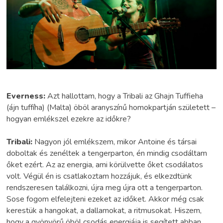
Everness:
Azt hallottam, hogy a Tribali az Ghajn Tuffieha
(ájn tuffíha) (Malta) öböl aranyszínű homokpartján született –
hogyan emlékszel ezekre az időkre?
Tribali:
Nagyon jól emlékszem, mikor Antoine és társai
doboltak és zenéltek a tengerparton, én mindig csodáltam
őket ezért. Az az energia, ami körülvette őket csodálatos
volt. Végül én is csatlakoztam hozzájuk, és elkezdtünk
rendszeresen találkozni, újra meg újra ott a tengerparton.
Sose fogom elfelejteni ezeket az időket. Akkor még csak
kerestük a hangokat, a dallamokat, a ritmusokat. Hiszem,
hogy a gyönyörű öböl csodás energiája is segített abban,