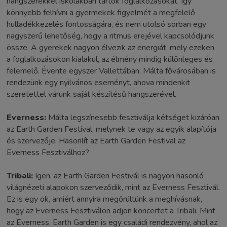
hangszerekkel iskolákban tartok foglalkozásokat. Így
könnyebb felhívni a gyermekek figyelmét a megfelelő
hulladékkezelés fontosságára, és nem utolsó sorban egy
nagyszerű lehetőség, hogy a ritmus erejével kapcsolódjunk
össze. A gyerekek nagyon élvezik az energiát, mely ezeken
a foglalkozásokon kialakul, az élmény mindig különleges és
felemelő. Évente egyszer Vallettában, Málta fővárosában is
rendezünk egy nyilvános eseményt, ahova mindenkit
szeretettel várunk saját készítésű hangszerével.
Everness:
Málta legszínesebb fesztiválja kétséget kizáróan
az Earth Garden Festival, melynek te vagy az egyik alapítója
és szervezője. Hasonlít az Earth Garden Festival az
Everness Fesztiválhoz?
Tribali:
Igen, az Earth Garden Festivál is nagyon hasonló
világnézeti alapokon szerveződik, mint az Everness Fesztivál.
Ez is egy ok, amiért annyira megörültünk a meghívásnak,
hogy az Everness Fesztiválon adjon koncertet a Tribali. Mint
az Everness, Earth Garden is egy családi rendezvény, ahol az