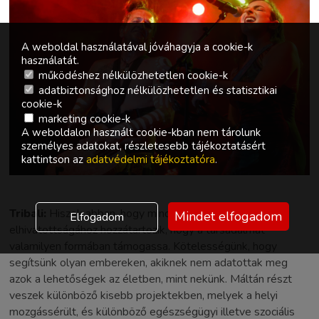
A weboldal használatával jóváhagyja a cookie-k
használatát.
működéshez nélkülözhetetlen cookie-k
adatbiztonsághoz nélkülözhetetlen és statisztikai
cookie-k
marketing cookie-k
A weboldalon használt cookie-kban nem tárolunk
személyes adatokat, részletesebb tájékoztatásért
kattintson az
adatvédelmi tájékoztatóra
.
Tribali:
Hiszek abban, hogy minden művész
Mindet elfogadom
Elfogadom
elhivatottságához hozzátartozik, hogy a társadalmat
valamilyen formában támogassa. Kötelességünk, hogy
segítsünk olyan embereken, akiknek nem adatottak meg
azok a lehetőségek az életben, mint nekünk. Máltán részt
veszek különböző kisebb projektekben, melyek a helyi
mozgássérült, és különböző egészségügyi illetve szociális