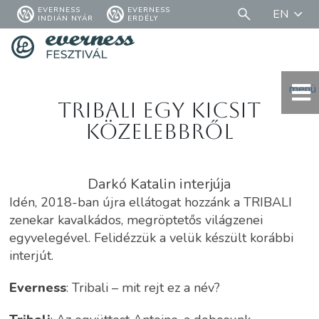
EVERNESS
EVERNESS
EN
INDIÁN NYÁR
ERDÉLY
menü
TRIBALI EGY KICSIT
KÖZELEBBRŐL
Darkó Katalin interjúja
Idén, 2018-ban újra ellátogat hozzánk a TRIBALI
zenekar kavalkádos, megröptetős világzenei
egyvelegével. Felidézzük a velük készült korábbi
interjút.
Everness
: Tribali – mit rejt ez a név?