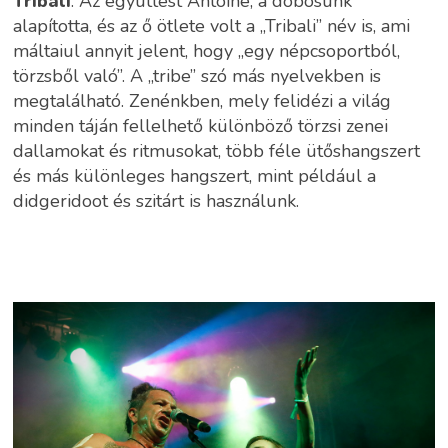
Tribali
: Az együttest Antoine, a dobosunk
alapította, és az ő ötlete volt a „Tribali” név is, ami
máltaiul annyit jelent, hogy „egy népcsoportból,
törzsből való”. A „tribe” szó más nyelvekben is
megtalálható. Zenénkben, mely felidézi a világ
minden táján fellelhető különböző törzsi zenei
dallamokat és ritmusokat, több féle ütőshangszert
és más különleges hangszert, mint például a
didgeridoot és szitárt is használunk.