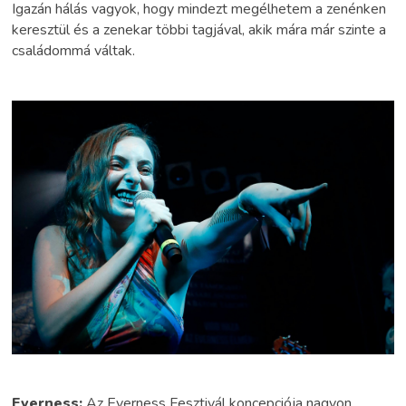
Igazán hálás vagyok, hogy mindezt megélhetem a zenénken
keresztül és a zenekar többi tagjával, akik mára már szinte a
családommá váltak.
Everness:
Az Everness Fesztivál koncepciója nagyon