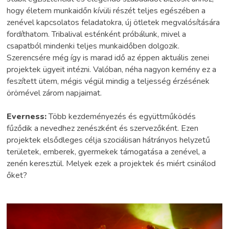
hogy életem munkaidőn kívüli részét teljes egészében a
zenével kapcsolatos feladatokra, új ötletek megvalósítására
fordíthatom. Tribalival esténként próbálunk, mivel a
csapatból mindenki teljes munkaidőben dolgozik.
Szerencsére még így is marad idő az éppen aktuális zenei
projektek ügyeit intézni. Valóban, néha nagyon kemény ez a
feszített ütem, mégis végül mindig a teljesség érzésének
örömével zárom napjaimat.
Everness:
Több kezdeményezés és együttműködés
fűződik a nevedhez zenészként és szervezőként. Ezen
projektek elsődleges célja szociálisan hátrányos helyzetű
területek, emberek, gyermekek támogatása a zenével, a
zenén keresztül. Melyek ezek a projektek és miért csinálod
őket?