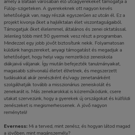
amely a Bataan városában élő utcagyerekeket támogatja a
Fülöp-szigeteken. A gyerekeknek ott nagyon kevés
lehetőségük van, nagy részük egyszerűen az utcán él. Ez a
projekt kivonja őket a hajléktalan élet viszontagságaiból.
Támogatjuk őket élelemmel, általános és zenei oktatással.
Jelenleg több mint 90 gyermek vesz részt a programban.
Mindezzel egy jobb jövőt biztosítunk nekik. Folyamatosan
küldünk hangszereket, anyagi támogatást és megadjuk a
lehetőséget, hogy helyi vagy nemzetközi zeneiskola
diákjaivá váljanak. Így miután befejezték tanulmányaikat,
magasabb színvonalú életet élhetnek, és megszerzett
tudásukkal akár zenészként és/vagy zenetanárként
szolgálhatják tovább a misszionárius zeneiskolát és
zenekarát is. Más zenekarokkal is közreműködünk, csere
utakat szervezünk, hogy a gyerekek új országokat és külföldi
zenészeket is megismerhessenek. A jövő nagyon
reményteli!
Everness:
Mi a terved, mint zenész, és hogyan látod magad
a jövőben, mint magánszemély?