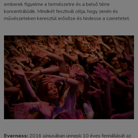
emberek figyelme a természetre és a belső térre
koncentrálódik. Mindkét fesztivál célja, hogy zenén és
művészeteken keresztül erősítse és hirdesse a szeretetet.
Everness:
2016 júniusában ünnepli 10 éves fennállását az