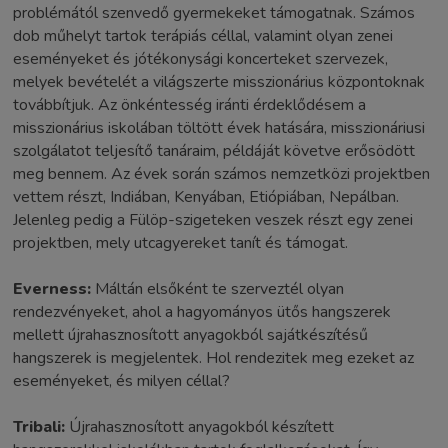
problémától szenvedő gyermekeket támogatnak. Számos
dob műhelyt tartok terápiás céllal, valamint olyan zenei
eseményeket és jótékonysági koncerteket szervezek,
melyek bevételét a világszerte misszionárius központoknak
továbbítjuk. Az önkéntesség iránti érdeklődésem a
misszionárius iskolában töltött évek hatására, misszionáriusi
szolgálatot teljesítő tanáraim, példáját követve erősödött
meg bennem. Az évek során számos nemzetközi projektben
vettem részt, Indiában, Kenyában, Etiópiában, Nepálban.
Jelenleg pedig a Fülöp-szigeteken veszek részt egy zenei
projektben, mely utcagyereket tanít és támogat.
Everness:
Máltán elsőként te szerveztél olyan
rendezvényeket, ahol a hagyományos ütős hangszerek
mellett újrahasznosított anyagokból sajátkészítésű
hangszerek is megjelentek. Hol rendezitek meg ezeket az
eseményeket, és milyen céllal?
Tribali:
Újrahasznosított anyagokból készített