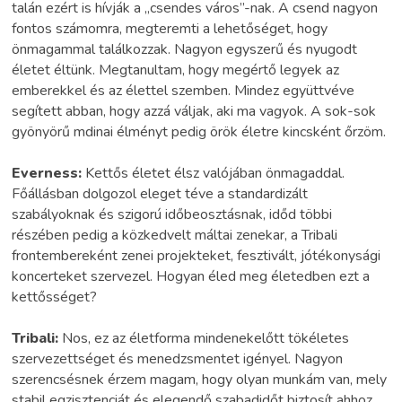
talán ezért is hívják a „csendes város”-nak. A csend nagyon
fontos számomra, megteremti a lehetőséget, hogy
önmagammal találkozzak. Nagyon egyszerű és nyugodt
életet éltünk. Megtanultam, hogy megértő legyek az
emberekkel és az élettel szemben. Mindez együttvéve
segített abban, hogy azzá váljak, aki ma vagyok. A sok-sok
gyönyörű mdinai élményt pedig örök életre kincsként őrzöm.
Everness:
Kettős életet élsz valójában önmagaddal.
Főállásban dolgozol eleget téve a standardizált
szabályoknak és szigorú időbeosztásnak, időd többi
részében pedig a közkedvelt máltai zenekar, a Tribali
frontembereként zenei projekteket, fesztivált, jótékonysági
koncerteket szervezel. Hogyan éled meg életedben ezt a
kettősséget?
Tribali:
Nos, ez az életforma mindenekelőtt tökéletes
szervezettséget és menedzsmentet igényel. Nagyon
szerencsésnek érzem magam, hogy olyan munkám van, mely
stabil egzisztenciát és elegendő szabadidőt biztosít ahhoz,