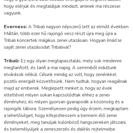
hogy elérjük és megtaláljuk mindazt, aminek ma részesei
vagyunk.
Everness:
A Tribali nagyon népszerű lett az elmúlt években
Máltán, több ezer hű rajongó vesz részt újra meg újra a
Tribali koncertek mágikus zenei utazásain. Hogyan írnád le
saját zenei utazásodat Tribalival?
Tribali:
Ez egy olyan megtapasztalás, mely sok mindenre
megtanított, és tanít a mai napig. A semmiből indultunk
elvárások nélkül. Célunk mindig az volt, hogy zenénkkel
pozitív energiát közvetítsünk. Nem tudtuk, hogyan reagálnak
majd az emberek. Meglepett minket is, hogy az évek
elteltével milyen sokan kapcsolódtak ehhez a zenei
élményhez, és milyen gyorsan gyarapodik a közönség és a
rajongók tábora. Személyesen pedig úgy érzem, megkaptam
a lehetőséget, hogy kifejezhessem a bennem élő zenei
élményeket, meg tanuljak különböző hangszereken játszani,
és belemélyüljek a zeneszerzés és dalírás rejtelmeibe.