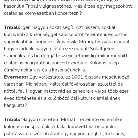
hasonlít a Tribali világnézetéhez. Más érzés egy megszokott,
családias környezetben koncertezni?
Tribali:
Igen, nagyon sokat segít. Azt hiszem, sokkal
könnyebb a közönséggel kapcsolatot teremteni, és biztos
vagyok abban, hogy ezt ők is érzik. Mi megteszünk mindent,
hogy mindenki nagyon jól érezze magát! Sokat jelent
számunkra és boldoggá tesz minket mindig, mikor meghitt
családias hangulatban koncertezhetünk. Különös, szép
élmény nekünk is és a közönségnek is.
Everness:
Egy varázslatos, az 1001 éjszaka meséit idéző
városban, Mdinában, Málta ősi fővárosában, születtél és
nőttél fel. Hogyan hatott rád és zenédre a város több ezer
éves története és a különböző ősi kultúrák emlékének
hangulata?
Tribali:
Nagyon szeretem Mdinát. Története és emlékei
különösen inspirálóak. A fallal körülvett város barokk
palotáival és szűk utcáival egy nagyon meghitt, kicsi hely,