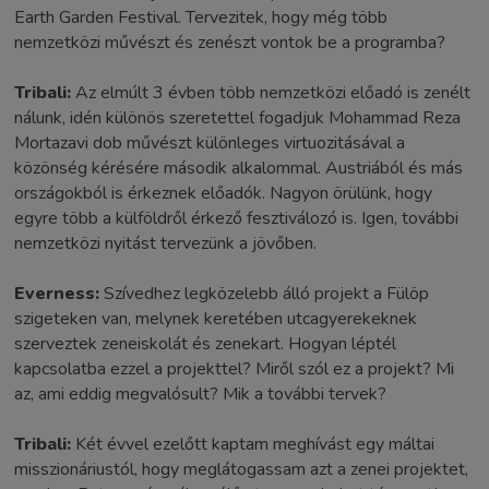
Earth Garden Festival. Tervezitek, hogy még több
nemzetközi művészt és zenészt vontok be a programba?
Tribali:
Az elmúlt 3 évben több nemzetközi előadó is zenélt
nálunk, idén különös szeretettel fogadjuk Mohammad Reza
Mortazavi dob művészt különleges virtuozitásával a
közönség kérésére második alkalommal. Austriából és más
országokból is érkeznek előadók. Nagyon örülünk, hogy
egyre több a külföldről érkező fesztiválozó is. Igen, további
nemzetközi nyitást tervezünk a jövőben.
Everness:
Szívedhez legközelebb álló projekt a Fülöp
szigeteken van, melynek keretében utcagyerekeknek
szerveztek zeneiskolát és zenekart. Hogyan léptél
kapcsolatba ezzel a projekttel? Miről szól ez a projekt? Mi
az, ami eddig megvalósult? Mik a további tervek?
Tribali:
Két évvel ezelőtt kaptam meghívást egy máltai
misszionáriustól, hogy meglátogassam azt a zenei projektet,