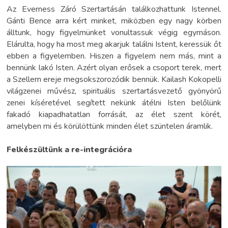
Az Everness Záró Szertartásán találkozhattunk Istennel.
Gánti Bence arra kért minket, miközben egy nagy körben
álltunk, hogy figyelmünket vonultassuk végig egymáson.
Elárulta, hogy ha most meg akarjuk találni Istent, keressük őt
ebben a figyelemben. Hiszen a figyelem nem más, mint a
bennünk lakó Isten. Azért olyan erősek a csoport terek, mert
a Szellem ereje megsokszorozódik bennük. Kailash Kokopelli
világzenei művész, spirituális szertartásvezető gyönyörű
zenei kíséretével segített nekünk átélni Isten belőlünk
fakadó kiapadhatatlan forrását, az élet szent körét,
amelyben mi és körülöttünk minden élet szüntelen áramlik.
Felkészültünk a re-integrációra