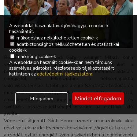
A weboldal használatával jóváhagyja a cookie-k
használatát.
működéshez nélkülözhetetlen cookie-k
adatbiztonsághoz nélkülözhetetlen és statisztikai
cookie-k
marketing cookie-k
Bence és Kailash, Ölvedi Gábor, valamint Mitsch Kohn
A weboldalon használt cookie-kban nem tárolunk
vendégzenészek társaságában kísértek át minket a
személyes adatokat, részletesebb tájékoztatásért
búcsú folyamatán, ahogy elköszöntünk az Everness áldásos
kattintson az
adatvédelmi tájékoztatóra
.
energiáitól és felkészültünk a hétköznapokba
való visszatérésre. Utóbbihoz a Záró Szertartás terápiás és
meditációs csoportgyakorlatai segítettek hozzá,
Mindet elfogadom
Elfogadom
amik lehetővé tették, hogy mély belső nyugalommal és
spirituális összeszedettséggel nézzünk az előttünk álló
jövőbe.
Végezetül álljon itt Gánti Bence üzenete mindazoknak, akik
részt vettek az idei Everness Fesztiválon: „Vigyétek haza ezt
a csodát, ezt az energiát! Izzon a szívetekben a legnehezebb