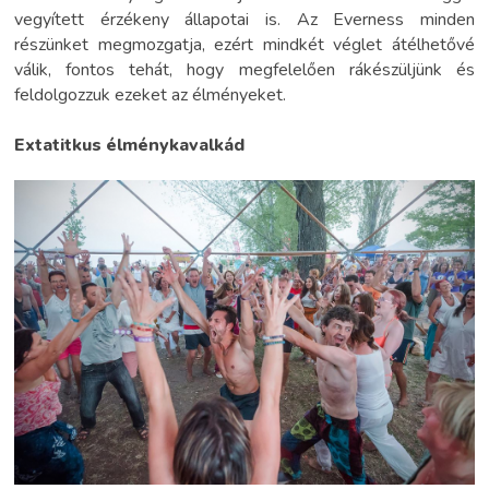
vegyített érzékeny állapotai is. Az Everness minden
részünket megmozgatja, ezért mindkét véglet átélhetővé
válik, fontos tehát, hogy megfelelően rákészüljünk és
feldolgozzuk ezeket az élményeket.
Extatitkus élménykavalkád