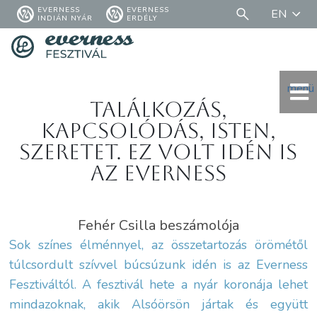
EVERNESS
EVERNESS
EN
INDIÁN NYÁR
ERDÉLY
menü
TALÁLKOZÁS,
KAPCSOLÓDÁS, ISTEN,
SZERETET. EZ VOLT IDÉN IS
AZ EVERNESS
Fehér Csilla beszámolója
Sok színes élménnyel, az összetartozás örömétől
túlcsordult szívvel búcsúzunk idén is az Everness
Fesztiváltól. A fesztivál hete a nyár koronája lehet
mindazoknak, akik Alsóörsön jártak és együtt