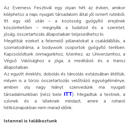
Az Everness Fesztivál egy olyan hét az évben, amikor
kiléphetsz a napi, nyugati társadalom által jól ismert rutinból.
Itt egy idő után – a közösség gyógyító erejének
köszönhetően – megnyílik a tudatod és a szeretet,
jóság, összetartozás állapotaiban teljesedhetsz ki.
Megéltük ezeket a felemelő pillanatokat a családállítás, a
szomatodráma, a bodywork csoportok gyógyító terében.
Kapcsolódtunk önmagunkhoz, Istenhez, az Univerzumhoz, a
Végső Valósághoz a jóga, a meditáció és a transz
állapotaiban.
Az együtt éneklés, dobolás és táncolás extázisában átéltük,
milyen is a törzsi összetartozás velőtrázó egységélménye,
amiben oly nagy hiányt szenvedünk ma nyugati
ITT
társadalmunkban (nézz bele
). Megadtuk a testnek, a
szívnek és a léleknek mindazt, amire a rohanó
hétköznapokban nem marad időnk.
Istennel is találkoztunk