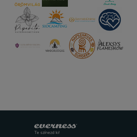
Te színezd ki!