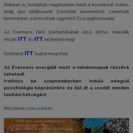
órákban is, hordjátok magatokban belül a következő évben,
amíg újra találkozunk! Szeretlek benneteket, szeretünk
benneteket, szeressétek egymást! Ez a legfontosabb.”
Az Everness Záró Szertartásának első, illetve második
ITT
ITT
részét
és
nézheted meg!
ITT
Fotóinkat
tudod megnézni.
Az Everness energiáit most a mindennapok részévé
teheted!
Iratkozz be szeptemberben induló integrál
pszichológia képzésünkre és éld át a csodát minden
tanítási hétvégén!
Részletek
ezen a linken
.