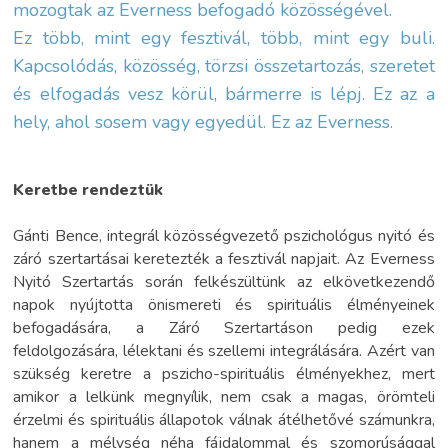
mozogtak az Everness befogadó közösségével.
Ez több, mint egy fesztivál, több, mint egy buli.
Kapcsolódás, közösség, törzsi összetartozás, szeretet
és elfogadás vesz körül, bármerre is lépj. Ez az a
hely, ahol sosem vagy egyedül. Ez az Everness.
Keretbe rendeztük
Gánti Bence, integrál közösségvezető pszichológus nyitó és
záró szertartásai keretezték a fesztivál napjait. Az Everness
Nyitó Szertartás során felkészültünk az elkövetkezendő
napok nyújtotta önismereti és spirituális élményeinek
befogadására, a Záró Szertartáson pedig ezek
feldolgozására, lélektani és szellemi integrálására. Azért van
szükség keretre a pszicho-spirituális élményekhez, mert
amikor a lelkünk megnyílik, nem csak a magas, örömteli
érzelmi és spirituális állapotok válnak átélhetővé számunkra,
hanem a mélység néha fájdalommal és szomorúsággal