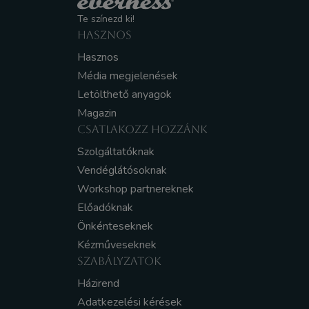
Te színezd ki!
HASZNOS
Hasznos
Média megjelenések
Letölthető anyagok
Magazin
CSATLAKOZZ HOZZÁNK
Szolgáltatóknak
Vendéglátósoknak
Workshop partnereknek
Előadóknak
Önkénteseknek
Kézműveseknek
SZABÁLYZATOK
Házirend
Adatkezelési kérések