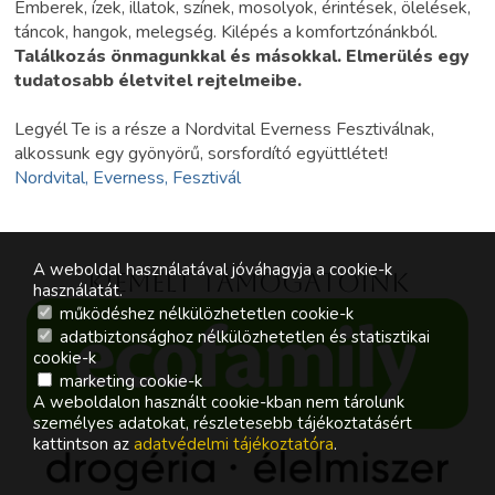
Emberek, ízek, illatok, színek, mosolyok, érintések, ölelések,
táncok, hangok, melegség. Kilépés a komfortzónánkból.
Találkozás önmagunkkal és másokkal. Elmerülés egy
tudatosabb életvitel rejtelmeibe.
Legyél Te is a része a Nordvital Everness Fesztiválnak,
alkossunk egy gyönyörű, sorsfordító együttlétet!
Nordvital, Everness, Fesztivál
A weboldal használatával jóváhagyja a cookie-k
Kiemelt támogatóink
használatát.
működéshez nélkülözhetetlen cookie-k
adatbiztonsághoz nélkülözhetetlen és statisztikai
cookie-k
marketing cookie-k
A weboldalon használt cookie-kban nem tárolunk
személyes adatokat, részletesebb tájékoztatásért
kattintson az
adatvédelmi tájékoztatóra
.