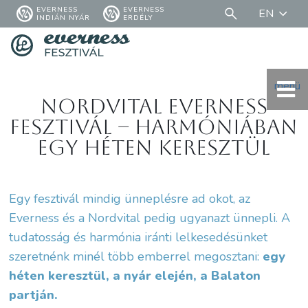
EVERNESS
EVERNESS
EN
INDIÁN NYÁR
ERDÉLY
menü
Nordvital Everness
Fesztivál – harmóniában
egy héten keresztül
Egy fesztivál mindig ünneplésre ad okot, az
Everness és a Nordvital pedig ugyanazt ünnepli. A
tudatosság és harmónia iránti lelkesedésünket
szeretnénk minél több emberrel megosztani:
egy
héten keresztül, a nyár elején, a Balaton
partján.