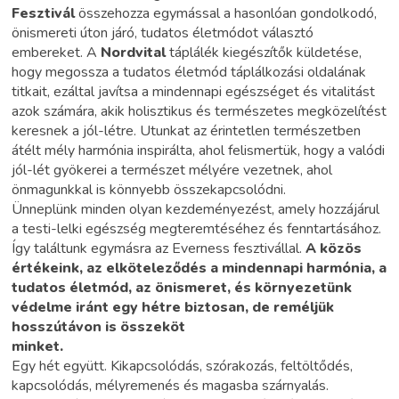
Fesztivál
összehozza egymással a hasonlóan gondolkodó,
önismereti úton járó, tudatos életmódot választó
embereket. A
Nordvital
táplálék kiegészítők küldetése,
hogy megossza a tudatos életmód táplálkozási oldalának
titkait, ezáltal javítsa a mindennapi egészséget és vitalitást
azok számára, akik holisztikus és természetes megközelítést
keresnek a jól-létre. Utunkat az érintetlen természetben
átélt mély harmónia inspirálta, ahol felismertük, hogy a valódi
jól-lét gyökerei a természet mélyére vezetnek, ahol
önmagunkkal is könnyebb összekapcsolódni.
Ünneplünk minden olyan kezdeményezést, amely hozzájárul
a testi-lelki egészség megteremtéséhez és fenntartásához.
Így találtunk egymásra az Everness fesztivállal.
A közös
értékeink, az elköteleződés a mindennapi harmónia, a
tudatos életmód, az önismeret, és környezetünk
védelme iránt egy hétre biztosan, de reméljük
hosszútávon is összeköt
minket.
Egy hét együtt. Kikapcsolódás, szórakozás, feltöltődés,
kapcsolódás, mélyremenés és magasba szárnyalás.