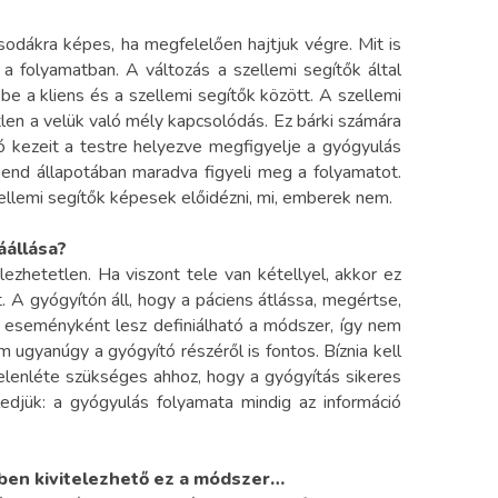
dákra képes, ha megfelelően hajtjuk végre. Mit is
a folyamatban. A változás a szellemi segítők által
 be a kliens és a szellemi segítők között. A szellemi
len a velük való mély kapcsolódás. Ez bárki számára
ító kezeit a testre helyezve megfigyelje a gyógyulás
send állapotában maradva figyeli meg a folyamatot.
zellemi segítők képesek előidézni, mi, emberek nem.
áállása?
zhetetlen. Ha viszont tele van kétellyel, akkor ez
 A gyógyítón áll, hogy a páciens átlássa, megértse,
s eseményként lesz definiálható a módszer, így nem
ugyanúgy a gyógyító részéről is fontos. Bíznia kell
jelenléte szükséges ahhoz, hogy a gyógyítás sikeres
edjük: a gyógyulás folyamata mindig az információ
en kivitelezhető ez a módszer…