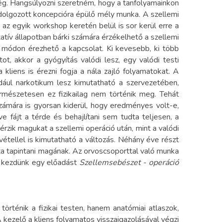
ség. Hangsúlyozni szeretném, hogy a tanfolyamainkon
dolgozott koncepcióra épülő mély munka. A szellemi
 az egyik workshop keretén belül is sor kerül erre a
tív állapotban bárki számára érzékelhető a szellemi
tos módon érezhető a kapcsolat. Ki kevesebb, ki több
t, akkor a gyógyítás valódi lesz, egy valódi testi
kliens is érezni fogja a nála zajló folyamatokat. A
ldául narkotikum lesz kimutatható a szervezetében,
rmészetesen ez fizikailag nem történik meg. Tehát
számára is gyorsan kiderül, hogy eredményes volt-e,
ve fájt a térde és behajlítani sem tudta teljesen, a
rzik magukat a szellemi operáció után, mint a valódi
étellel is kimutatható a változás. Néhány éve részt
dta tapintani magának. Az orvoscsoporttal való munka
or kezdünk egy előadást
Szellemsebészet - operáció
rténik a fizikai testen, hanem anatómiai atlaszok,
 kezelő a kliens folyamatos visszaigazolásával végzi