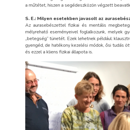
a műtétet, hiszen a segédeszközön végzett beavatko
S. E.:
Milyen esetekben javasolt az aurasebés
Az aurasebészettel fizikai és mentális megbeteg
mélyreható eseményeivel foglalkozunk, melyek g
„betegség“ tünetét. Ezek lehetnek például: klausztr
gyengéd, de hatékony kezelési módok, ősi tudás ötv
és ezzel a kliens fizikai állapota is.