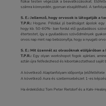
fizikai testen végezzük a beavatkozásokat. Előfe
számra könnyedén, gyorsan elsajátítható. A tanfolya
S. E.:
Jellemző, hogy orvosok is látogatják a t
T.P.R.:
Hogyne. Például jó barátságot ápolok egy g
hogy kb. 50-60%- ban fordul elő gyulladásos szövő
étertestet, így a gyulladásos szövődmények gyakorl
orvos nap mint nap bebizonyítja, hogy a nyugati or
S. E.:
Mit üzennél az olvasóknak elöljáróban a
T.P.R.:
Egy olyan workshopot fogok ajánlani, amine
aztán újra felfedezhesd és kibontakoztathasd saját
A következő Alaptanfolyam időpontja (előfeltétele
A következő Aura és szellemsebészet 1-es képzés
Ha érdeklődsz Tom Peter Rietdorf és a Kahi-Healing 