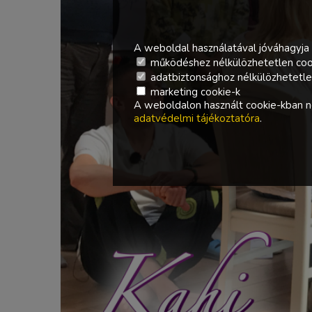
A weboldal használatával jóváhagyja 
működéshez nélkülözhetetlen coo
adatbiztonsághoz nélkülözhetetlen 
marketing cookie-k
A weboldalon használt cookie-kban ne
adatvédelmi tájékoztatóra
.