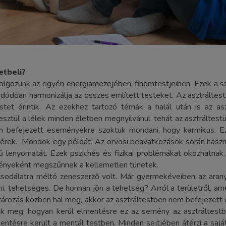
etbeli?
gozunk az egyén energiamezejében, finomtestjeiben. Ezek a szi
 adódóan harmonizálja az összes említett testeket. Az asztrálte
estet érintik. Az ezekhez tartozó témák a halál után is az a
esztül a lélek minden életben megnyilvánul, tehát az asztráltes
em befejezett eseményekre szoktuk mondani, hogy karmikus. E
érek. Mondok egy példát. Az orvosi beavatkozások során használ
 tű lenyomatát. Ezek pszichés és fizikai problémákat okozhatn
zményeként megszűnnek a kellemetlen tünetek.
odálatra méltó zeneszerző volt. Már gyermekéveiben az arany
 tehetséges. De honnan jön a tehetség? Arról a területről, ame
itározás közben hal meg, akkor az asztráltestben nem befejezett
k meg, hogyan kerül elmentésre ez az semény az asztráltestb
tésre került a mentál testben. Minden sejtjében átérzi a saját 