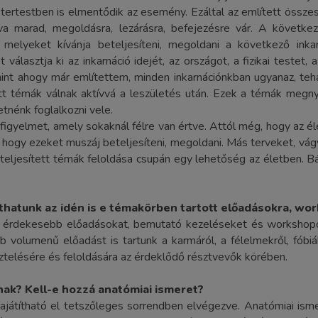
 étertestben is elmentődik az esemény. Ezáltal az említett összes
a marad, megoldásra, lezárásra, befejezésre vár. A következő
, melyeket kívánja beteljesíteni, megoldani a következő inka
lasztja ki az inkarnáció idejét, az országot, a fizikai testet,
mint ahogy már említettem, minden inkarnációnkban ugyanaz, t
tott témák válnak aktívvá a leszületés után. Ezek a témák megn
tnénk foglalkozni vele.
figyelmet, amely sokaknál félre van értve. Attól még, hogy az é
, hogy ezeket muszáj beteljesíteni, megoldani. Más terveket, vág
teljesített témák feloldása csupán egy lehetőség az életben. Bá
thatunk az idén is e témakörben tartott
előadásokra, wo
rdekesebb előadásokat, bemutató kezeléseket és workshopoka
olumenű előadást is tartunk a karmáról, a félelmekről, fóbiákr
ztelésére és feloldására az érdeklődő résztvevők körében.
nak? Kell-e hozzá anatómiai ismeret?
ajátítható el tetszőleges sorrendben elvégezve. Anatómiai is