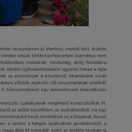
ntek nevezetesen az étertest, mentál test, érzelmi
st minden velünk történt befejezetlen eseményt, nem
sztráltestben maradnak, mindaddig, amíg feloldásra
tünk minden újjászületésünkkor ugyanaz marad a rajta
zek az események a következő inkarnációnk során
atos infúziók, injekciós tűk lenyomatainak emlékét
ak. A tűlenyomatokat egy aurasebészeti beavatkozás
metszés szabályainak megfelelő kompozíciókat írt.
lyről az előbb beszéltem, az asztráltestből. Ha egy
 eseményként kerül elmentésre ez a folyamat, hiszen
en: a zenész a hangok lejátszásán gondolkodott, a
maga által írt melódiát, ezért az érzelmi testben is