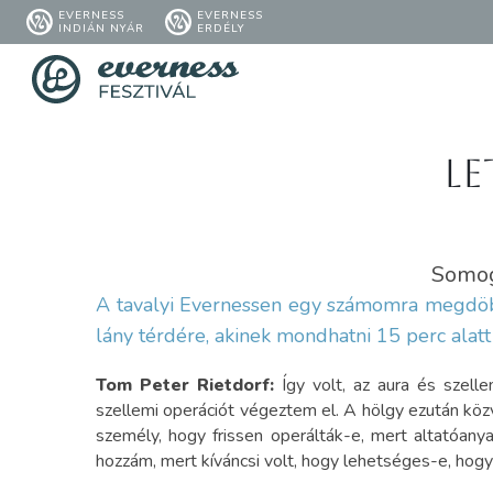
EVERNESS
EVERNESS
INDIÁN NYÁR
ERDÉLY
Le
Somogy
A tavalyi Evernessen egy számomra megdöbb
lány térdére, akinek mondhatni 15 perc alatt i
Tom Peter Rietdorf:
Így volt, az aura és szel
szellemi operációt végeztem el. A hölgy ezután közv
személy, hogy frissen operálták-e, mert altatóany
hozzám, mert kíváncsi volt, hogy lehetséges-e, hogy