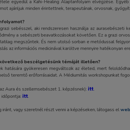
ltétele egyedül a Kahi-Healing Alaptanfolyam elvégzése. Egy
mot ajánljuk minden érintettnek, terapeutának, orvosnak, gyógyít
anfolyamot?
razi sebésszel, aki rendszeresen használja az aurasebészeti k
dmény a sebészeti beavatkozásokat követően. Ez a grazi orvos 
atilag megszűntek. És nem utolsó sorban e metódussal felgyorsu
voslás az információs medicinával karöltve mennyire hatékonyan e
 következő beszélgetésünk témáját illetően?
k hatására gyökeresen megváltozik az életed, mert feloldódhat
 belső teremtő erőforrásaidat. A Médiumitás workshopunkat fogo
itt
 az Aura és szellemsebészet 1. képzésnek):
.
itt
 időpontja:
.
iránt, vagy szeretnél részt venni a képzéseken, látogass el
web