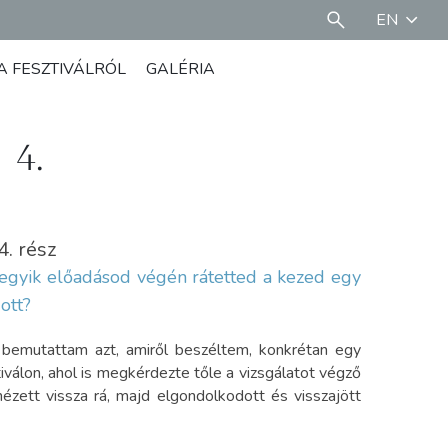
EN
A FESZTIVÁLRÓL
GALÉRIA
 4.
4. rész
egyik előadásod végén rátetted a kezed egy
 ott?
bemutattam azt, amiről beszéltem, konkrétan egy
iválon, ahol is megkérdezte tőle a vizsgálatot végző
ézett vissza rá, majd elgondolkodott és visszajött