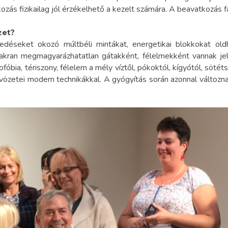
zás fizikailag jól érzékelhető a kezelt számára. A beavatkozás
zet?
edéseket okozó múltbéli mintákat, energetikai blokkokat old
yakran megmagyarázhatatlan gátakként, félelmekként vannak j
ofóbia, tériszony, félelem a mély víztől, pókoktól, kígyótól, söt
özetei modern technikákkal. A gyógyítás során azonnal változnak 