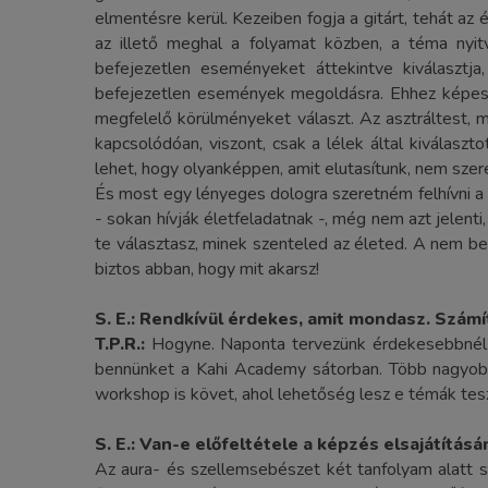
elmentésre kerül. Kezeiben fogja a gitárt, tehát az
az illető meghal a folyamat közben, a téma nyitv
befejezetlen eseményeket áttekintve kiválasztja
befejezetlen események megoldásra. Ehhez képest vá
megfelelő körülményeket választ. Az asztráltest, 
kapcsolódóan, viszont, csak a lélek által kiválasz
lehet, hogy olyanképpen, amit elutasítunk, nem szere
És most egy lényeges dologra szeretném felhívni a 
- sokan hívják életfeladatnak -, még nem azt jelenti
te választasz, minek szenteled az életed. A nem be
biztos abban, hogy mit akarsz!
S. E.: Rendkívül érdekes, amit mondasz. Számí
T.P.R.:
Hogyne. Naponta tervezünk érdekesebbnél é
bennünket a Kahi Academy sátorban. Több nagyobb v
workshop is követ, ahol lehetőség lesz e témák tes
S. E.:
Van-e előfeltétele a képzés elsajátításá
Az aura- és szellemsebészet két tanfolyam alatt s