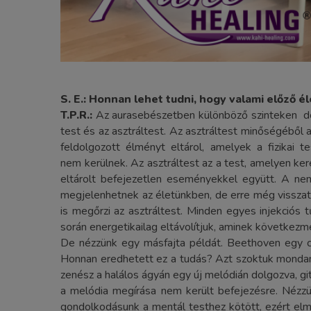
S. E.:
Honnan lehet tudni, hogy valami előző él
T.P.R.:
Az aurasebészetben különböző szinteken dol
test és az asztráltest. Az asztráltest minőségéből
feldolgozott élményt eltárol, amelyek a fizikai t
nem kerülnek. Az asztráltest az a test, amelyen ker
eltárolt befejezetlen eseményekkel együtt. A n
megjelenhetnek az életünkben, de erre még visszat
is megőrzi az asztráltest. Minden egyes injekciós
során energetikailag eltávolítjuk, aminek követke
De nézzünk egy másfajta példát. Beethoven egy cs
Honnan eredhetett ez a tudás? Azt szoktuk mondani,
zenész a halálos ágyán egy új melódián dolgozva, g
a melódia megírása nem került befejezésre. Nézzü
gondolkodásunk a mentál testhez kötött, ezért elmen