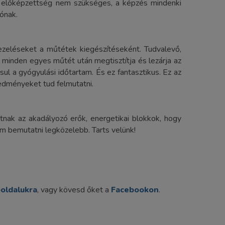
éb előképzettség nem szükséges, a képzés mindenki
ónak.
ezeléseket a műtétek kiegészítéseként. Tudvalevő,
minden egyes műtét után megtisztítja és lezárja az
l a gyógyulási időtartam. És ez fantasztikus. Ez az
redményeket tud felmutatni.
nak az akadályozó erők, energetikai blokkok, hogy
m bemutatni legközelebb. Tarts velünk!
oldalukra
, vagy kövesd őket a
Facebookon
.