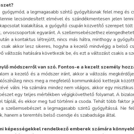
bészet?
gyógymód, a legmagasabb színtű gyógyításnak felel meg és cso
ennie lecsöndesített elmével és szándékmentesen jelen lenni 
kapcsolat kialakítása, a gyógyító csupán közvetítő szerepet tölt
osok, orvoscsoportok egyaránt. A szellemsebészethez elengedhetet
Miután a kontaktus létrejött, nincs más hátra, minthogy a gyógy
nt csak akkor lesz sikeres, hogyha a kezelő mindvégig a belső c
ő változás hatására következik be, és ezt a változást csakis a s
énylő módszerről van szó. Fontos-e a kezelt személy
hozz
lom a kezelő és a módszer iránt, akkor a változás megkérdőjele
alószínűleg nincs meg a megfelelő kommunikáció kettejük között.
észévé válni. Ha számára mindez nem világos, akkor egy misztiku
bészet egy teljes mértékben végigkövethető folyamat. A bizalom 
l táplál, és ekkor meg tud történni a csoda. Tehát több faktor 
t a szellemsebészet a legmagasabb szintű gyógyítássá. Ne fel
ik, hanem a teremtés belső csendje és szabadsága által.
umi képességekkel rendelkező emberek számára
könnyebb