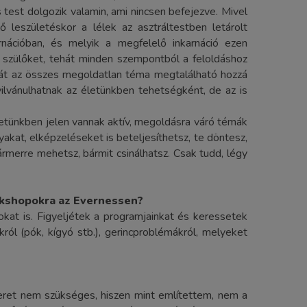
 test dolgozik valamin, ami nincsen befejezve. Mivel
 leszületéskor a lélek az asztráltestben letárolt
rnációban, és melyik a megfelelő inkarnáció ezen
 a szülőket, tehát minden szempontból a feloldáshoz
ehát az összes megoldatlan téma megtalálható hozzá
yilvánulhatnak az életünkben tehetségként, de az is
letünkben jelen vannak aktív, megoldásra váró témák
yakat, elképzeléseket is beteljesíthetsz, te döntesz,
rmerre mehetsz, bármit csinálhatsz. Csak tudd, légy
rkshopokra az Evernessen?
t is. Figyeljétek a programjainkat és keressetek
ól (pók, kígyó stb.), gerincproblémákról, melyeket
meret nem szükséges, hiszen mint említettem, nem a