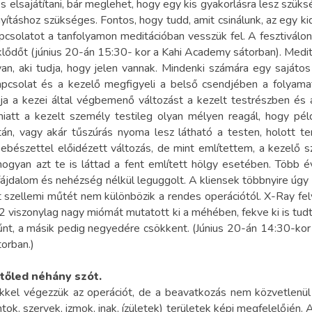
 elsajátítani, bár meglehet, hogy egy kis gyakorlásra lesz szük
ításhoz szükséges. Fontos, hogy tudd, amit csinálunk, az egy ki
apcsolatot a tanfolyamon meditációban vesszük fel. A fesztiválon
klődőt (június 20-án 15:30- kor a Kahi Academy sátorban). Medita
zi, van, aki tudja, hogy jelen vannak. Mindenki számára egy sajá
csolat és a kezelő megfigyeli a belső csendjében a folyamato
ja a kezei által végbemenő változást a kezelt testrészben és a 
t miatt a kezelt személy testileg olyan mélyen reagál, hogy pé
án, vagy akár tűszúrás nyoma lesz látható a testen, holott te
sebészettel előidézett változás, de mint említettem, a kezelő 
 ahogyan azt te is láttad a fent említett hölgy esetében. Több é
jdalom és nehézség nélkül leguggolt. A kliensek többnyire úgy é
t szellemi műtét nem különbözik a rendes operációtól. X-Ray felv
 2 viszonylag nagy miómát mutatott ki a méhében, fekve ki is tu
 eltűnt, a másik pedig negyedére csökkent. (Június 20-án 14:30-k
orban.)
 tőled néhány szót.
el végezzük az operációt, de a beavatkozás nem közvetlenül tö
k, szervek, izmok, inak, ízületek) területek képi megfelelőjén. A