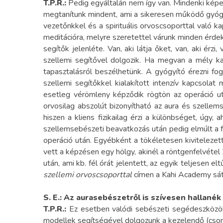
T.P.R.:
Pedig egyáltalán nem így van. Mindenki képes
megtanítunk mindent, ami a sikeresen működő gyógy
vezetőnkkel és a spirituális orvoscsoporttal való k
meditációra, melyre szeretettel várunk minden érde
segítők jelenléte. Van, aki látja őket, van, aki ér
szellemi segítővel dolgozik. Ha megvan a mély kap
tapasztalásról beszélhetünk. A gyógyító érezni fog
szellemi segítőkkel kialakított intenzív kapcsola
esetleg vérömleny képződik rögtön az operáció ut
orvosilag abszolút bizonyítható az aura és szellem
hiszen a kliens fizikailag érzi a különbséget, úgy,
szellemsebészeti beavatkozás után pedig elmúlt a fá
operáció után. Egyébként a tökéletesen kivitelezet
vett a képzésen egy hölgy, akinél a röntgenfelvétel
után, ami kb. fél órát jelentett, az egyik teljesen
szellemi orvoscsoporttal
címen a Kahi Academy sát
S. E.:
Az aurasebészetről is szívesen hallanék
T.P.R.:
Ez esetben valódi sebészeti segédeszközökk
modellek segítségével dolgozunk a kezelendő (csonto