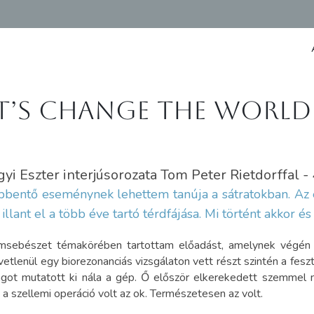
t’s change the world
i Eszter interjúsorozata Tom Peter Rietdorffal - 
entő eseménynek lehettem tanúja a sátratokban. Az 
llant el a több éve tartó térdfájása. Mi történt akkor és
lemsebészet témakörében tartottam előadást, amelynek végén 
etlenül egy biorezonanciás vizsgálaton vett részt szintén a feszt
agot mutatott ki nála a gép. Ő először elkerekedett szemmel n
 a szellemi operáció volt az ok. Természetesen az volt.