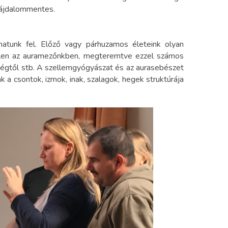
 fájdalommentes.
hatunk fel. Előző vagy párhuzamos életeink olyan
elen az auramezőnkben, megteremtve ezzel számos
étségtől stb. A szellemgyógyászat és az aurasebészet
a csontok, izmok, inak, szalagok, hegek struktúrája