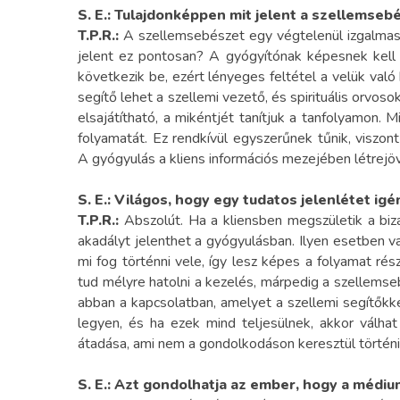
S. E.: Tulajdonképpen mit jelent a szellemse
T.P.R.:
A szellemsebészet egy végtelenül izgalmas 
jelent ez pontosan? A gyógyítónak képesnek kell l
következik be, ezért lényeges feltétel a velük való 
segítő lehet a szellemi vezető, és spirituális orv
elsajátítható, a mikéntjét tanítjuk a tanfolyamon. 
folyamatát. Ez rendkívül egyszerűnek tűnik, viszo
A gyógyulás a kliens információs mezejében létrejöv
S. E.:
Világos, hogy egy tudatos jelenlétet ig
T.P.R.:
Abszolút. Ha a kliensben megszületik a biza
akadályt jelenthet a gyógyulásban. Ilyen esetben v
mi fog történni vele, így lesz képes a folyamat r
tud mélyre hatolni a kezelés, márpedig a szellemse
abban a kapcsolatban, amelyet a szellemi segítőkke
legyen, és ha ezek mind teljesülnek, akkor válha
átadása, ami nem a gondolkodáson keresztül történ
S. E.:
Azt gondolhatja az ember, hogy a médi