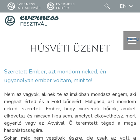
EVERNESS
EVERNESS
EN
INDIÁN NYÁR
ERDÉLY
menü
Húsvéti üzenet
Szeretett Ember, azt mondom neked, én
ugyanolyan ember voltam, mint te!
Nem az vagyok, akinek te az imáidban mondasz engem, aki
meghalt érted és a Föld bűneiért. Hallgasd, azt mondom
neked, szeretett Ember, hogy nincsenek bűnök, amiket
elkövetsz és nincsen hiba sem, amelyet elkövethetsz, mert
egyenlő vagy az Atyával. Ő teremtett téged a maga
hasonlatosságára.
tek észre, de csak az volt a
Sokan még nem veszi