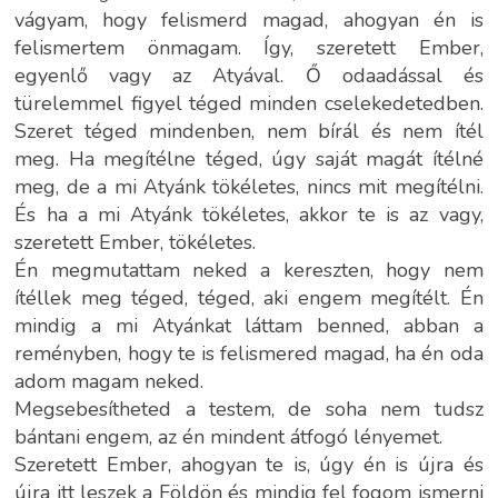
vágyam, hogy felismerd magad, ahogyan én is
felismertem önmagam. Így, szeretett Ember,
egyenlő vagy az Atyával. Ő odaadással és
türelemmel figyel téged minden cselekedetedben.
Szeret téged mindenben, nem bírál és nem ítél
meg. Ha megítélne téged, úgy saját magát ítélné
meg, de a mi Atyánk tökéletes, nincs mit megítélni.
És ha a mi Atyánk tökéletes, akkor te is az vagy,
szeretett Ember, tökéletes.
Én megmutattam neked a kereszten, hogy nem
ítéllek meg téged, téged, aki engem megítélt. Én
mindig a mi Atyánkat láttam benned, abban a
reményben, hogy te is felismered magad, ha én oda
adom magam neked.
Megsebesítheted a testem, de soha nem tudsz
bántani engem, az én mindent átfogó lényemet.
Szeretett Ember, ahogyan te is, úgy én is újra és
újra itt leszek a Földön és mindig fel fogom ismerni