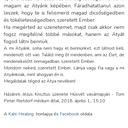
magam az Atyánk képében. Fáradhatatlanul azon
leszek, hogy te is felismerd magad dicsőségedben
és tökéletességedben, szeretett Ember.
Ha megérted az üzenetemet, majd csak akkor nem
fogsz megítélné többé másokat, hanem az Atyát
fogod látni bennük.
A mi Atyánk, soha nem hagy el bennünket, ezt látnod kell,
mindenütt ott van. Találd meg őt mindenben, ami az Élet, de
mindenekelőtt önmagadban, szeretett Ember.
Mondom neked, szeretett Ember, Lánya vagy Fia vagy a mi
Atyánknak, mint ahogyan én is.
Megáldalak téged az Atya nevében!
Názáreti Jézus Krisztus üzenete Húsvét vasárnapján - Tom
Peter Rietdorf médium által, 2018. április 1., 15:10
A
Kahi-Healing
honlapja és
Facebook
oldala.