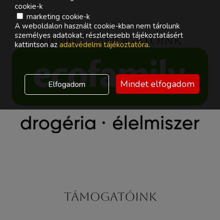
cookie-k
marketing cookie-k
A weboldalon használt cookie-kban nem tárolunk
személyes adatokat, részletesebb tájékoztatásért
Kiemelt támogatóink
kattintson az
adatvédelmi tájékoztatóra
.
Mindet elfogadom
Elfogadom
Támogatóink