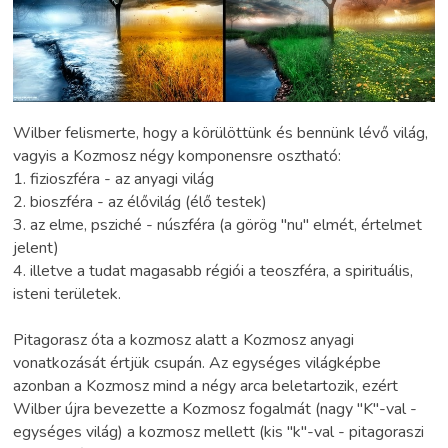
Wilber felismerte, hogy a körülöttünk és bennünk lévő világ,
vagyis a Kozmosz négy komponensre osztható:
1. fizioszféra - az anyagi világ
2. bioszféra - az élővilág (élő testek)
3. az elme, psziché - núszféra (a görög "nu" elmét, értelmet
jelent)
4. illetve a tudat magasabb régiói a teoszféra, a spirituális,
isteni területek.
Pitagorasz óta a kozmosz alatt a Kozmosz anyagi
vonatkozását értjük csupán. Az egységes világképbe
azonban a Kozmosz mind a négy arca beletartozik, ezért
Wilber újra bevezette a Kozmosz fogalmát (nagy "K"-val -
egységes világ) a kozmosz mellett (kis "k"-val - pitagoraszi