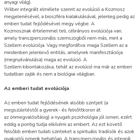
anyagi világ).
Wilber integrált elmélete szerint az evolúció a Kozmosz
megjelenésével, a bioszféra kialakulásával, jelenleg pedig az
emberi tudat fejlődésével megy végbe. A
Kozmosznak értelemmel teli, célirányos evolúciója van,
amely transzperszonális szemszögből nem más, mint a
Szellem evolúciója. Vagy megfordítva: maga Szellem az a
mindenben jelenlevő entitás, amelynek manifesztációja
(megnyilvánulása) maga az evolúció. A
Szellem kibontakozása, tehát az evolúció ma már az emberi
tudatban zajlik és nem a biológiai világban.
Az emberi tudat evolúciója
Az emberi tudat fejlődésének alsóbb szintjeit (a
megszületéstől a gyerek- és felnőttkoron át
az önmegvalósításig) a nyugati pszichológia jól ismeri, ezért
eddig a pontig tudja elkísérni az embert. Az ezt követő
felsőbb emberi tudati szinteket a spirituális tradíciók és azok
gyakorlói ismerik behatóan. A transzperszonális és integrál