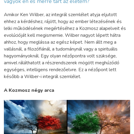
vagyok én és merre tart az életem?
Amikor Ken Wilber, az integrál szemlélet atyja eljutott
ehhez a kérdéshez, rájött, hogy az ember létezésének és
lelki működésének megértéséhez a Kozmosz alapelveit és
evolúcióját kell megismernie. Wilber nagyot lépett hátra
ahhoz, hogy meglássa az egész képet. Nem állt meg a
vallásnál, a filozófiánál, a tudománynál vagy a spirituális
hagyományoknál. Egy olyan nézőpontra volt szüksége,
amivel ráláthatott a részrendszerek mögött meghúzódó
egységes, intelligens rendezőelvre. Ez a nézőpont lett
később a Wilber-i integrál szemlélet.
A Kozmosz négy arca