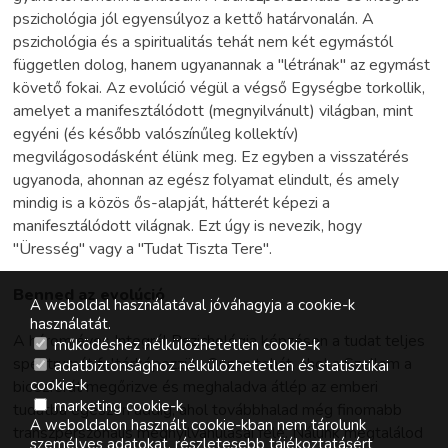
pszichológia jól egyensúlyoz a kettő határvonalán. A
pszichológia és a spiritualitás tehát nem két egymástól
független dolog, hanem ugyanannak a "létrának" az egymást
követő fokai. Az evolúció végül a végső Egységbe torkollik,
amelyet a manifesztálódott (megnyilvánult) világban, mint
egyéni (és később valószínűleg kollektív)
megvilágosodásként élünk meg. Ez egyben a visszatérés
ugyanoda, ahonnan az egész folyamat elindult, és amely
mindig is a közös ős-alapját, hátterét képezi a
manifesztálódott világnak. Ezt úgy is nevezik, hogy
"Üresség" vagy a "Tudat Tiszta Tere".
Benned az evolúció
A weboldal használatával jóváhagyja a cookie-k
használatát.
A három éves Integrál Pszichológia képzésen a tudat teljes
működéshez nélkülözhetetlen cookie-k
spektrumát feltérképezzük. Onnan tehát, ahol a Szellem a
adatbiztonsághoz nélkülözhetetlen és statisztikai
cookie-k
bioszférát megőrizve és meghaladva átlép az emberi
marketing cookie-k
tudatba egészen addig, ahol továbbhalad még finomabb
A weboldalon használt cookie-kban nem tárolunk
transzperszonális megnyilvánulásai felé. Nálunk megtalálod
személyes adatokat, részletesebb tájékoztatásért