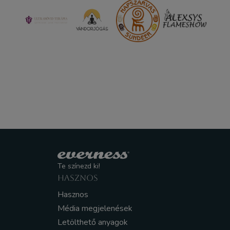
Te színezd ki!
HASZNOS
Hasznos
Média megjelenések
Letölthető anyagok