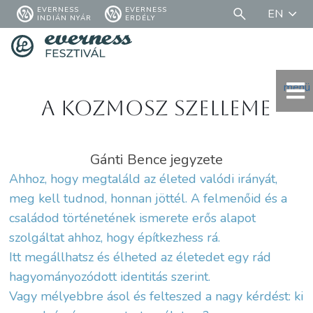
EVERNESS
EVERNESS
EN
INDIÁN NYÁR
ERDÉLY
menü
A Kozmosz Szelleme
Gánti Bence jegyzete
Ahhoz, hogy megtaláld az életed valódi irányát,
meg kell tudnod, honnan jöttél. A felmenőid és a
családod történetének ismerete erős alapot
szolgáltat ahhoz, hogy építkezhess rá.
Itt megállhatsz és élheted az életedet egy rád
hagyományozódott identitás szerint.
Vagy mélyebbre ásol és felteszed a nagy kérdést: ki