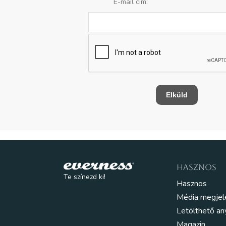
E-mail cím:
HASZNOS
Te színezd ki!
Hasznos
Média megjel
Letölthető a
Magazin