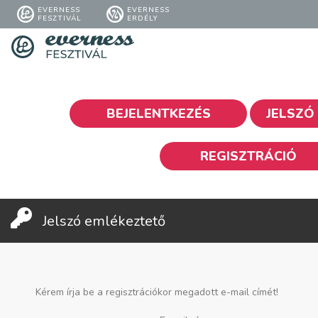
EVERNESS
EVERNESS
FESZTIVÁL
ERDÉLY
BEJELENTKEZÉS
JELSZÓ
REGISZTRÁCIÓ
Jelszó emlékeztető
Kérem írja be a regisztrációkor megadott e-mail címét!