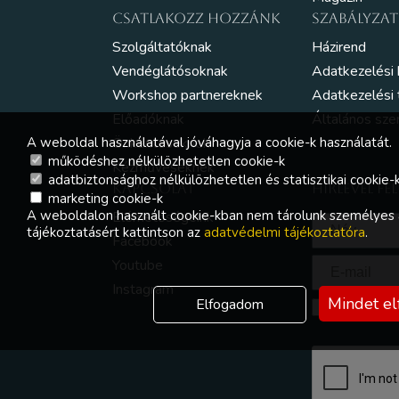
CSATLAKOZZ HOZZÁNK
SZABÁLYZA
Szolgáltatóknak
Házirend
Vendéglátósoknak
Adatkezelési
Workshop partnereknek
Adatkezelési 
Előadóknak
Általános sze
A weboldal használatával jóváhagyja a cookie-k használatát.
Önkénteseknek
működéshez nélkülözhetetlen cookie-k
Kézműveseknek
adatbiztonsághoz nélkülözhetetlen és statisztikai cookie-
KAPCSOLAT
HÍRLEVÉL FE
marketing cookie-k
A weboldalon használt cookie-kban nem tárolunk személyes 
Elérhetőségeink
tájékoztatásért kattintson az
adatvédelmi tájékoztatóra
.
Facebook
Youtube
Instagram
Mindet e
Elfogadom
Elfogadom 