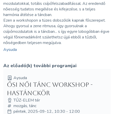
mozdulatokkal, totális csípőfelszabadítással. Az eredendő
nőiesség tudatos megélése és kifejezése, s a teljes
harmónia átélése a táncban.
Ezen a workshopon a tüzes dobszólók kapnak főszerepet.
Ahogy gyorsul a zene ritmusa, úgy gyorsulnak a
csípőmozdulatok is a táncban... s így egyre lobogóbban égve
végül főnixmadárként születhetsz újjá ebből a tűzből,
nőiségedben teljesen megújulva.
Aysuda
Az előadó(k) további programjai
Aysuda
Ősi női tánc workshop -
HasTÁNCkör
TŰZ-ELEM tér
mozgás, tánc
péntek, 2025-09-12., 10:30 - 12:00