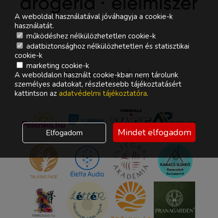
A weboldal használatával jóváhagyja a cookie-k
használatát.
működéshez nélkülözhetetlen cookie-k
adatbiztonsághoz nélkülözhetetlen és statisztikai
cookie-k
marketing cookie-k
Támogatóink
A weboldalon használt cookie-kban nem tárolunk
személyes adatokat, részletesebb tájékoztatásért
kattintson az
adatvédelmi tájékoztatóra
.
Mindet elfogadom
Elfogadom