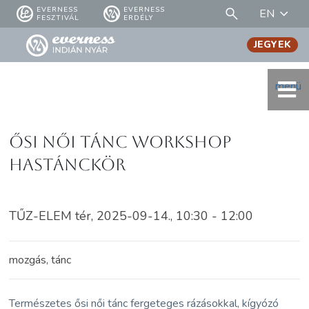
EVERNESS
EVERNESS
EN
FESZTIVÁL
ERDÉLY
JEGYEK
menü
Ősi női tánc workshop
HasTÁNCkör
TŰZ-ELEM tér, 2025-09-14., 10:30 - 12:00
mozgás, tánc
Természetes ősi női tánc fergeteges rázásokkal, kígyózó