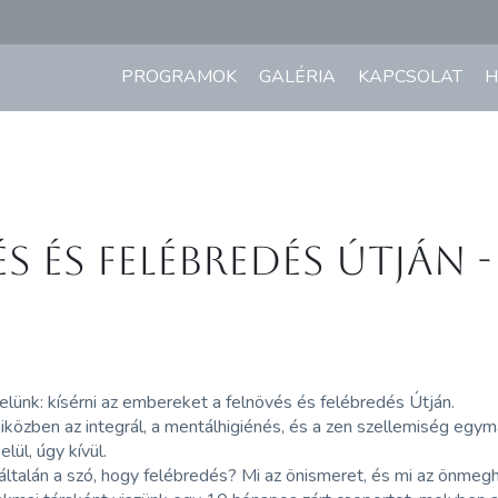
PROGRAMOK
GALÉRIA
KAPCSOLAT
H
és és felébredés útján 
elünk: kísérni az embereket a felnövés és felébredés Útján.
iközben az integrál, a mentálhigiénés, és a zen szellemiség egym
lül, úgy kívül.
yáltalán a szó, hogy felébredés? Mi az önismeret, és mi az önmeg