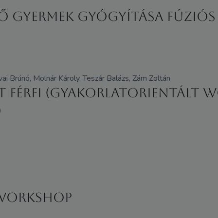
ső gyermek gyógyítása fúziós 
ai Brúnó, Molnár Károly, Teszár Balázs, Zám Zoltán
rált Férfi (Gyakorlatorientál
)
- WORKSHOP