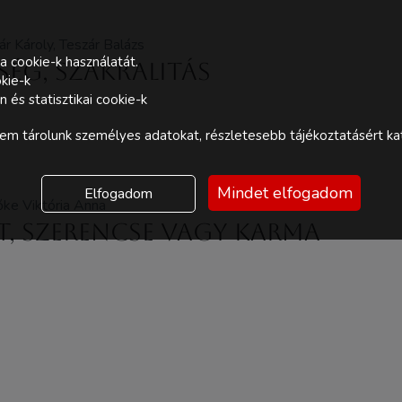
r Károly, Teszár Balázs
a cookie-k használatát.
tség, Szakralitás
kie-k
és statisztikai cookie-k
m tárolunk személyes adatokat, részletesebb tájékoztatásért kat
Mindet elfogadom
Elfogadom
zőke Viktória Anna
t, szerencse vagy karma