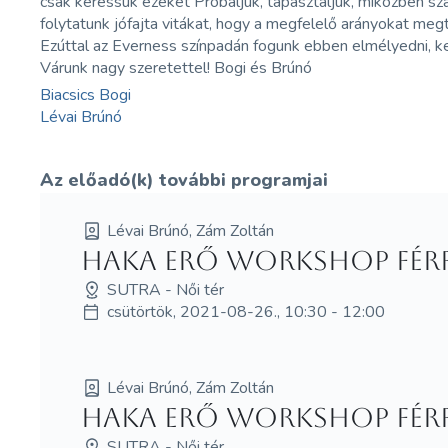
csak keressük ezeket Próbáljuk, tapasztaljuk, miközben sz
folytatunk jófajta vitákat, hogy a megfelelő arányokat megt
Ezúttal az Everness színpadán fogunk ebben elmélyedni, k
Várunk nagy szeretettel! Bogi és Brúnó
Biacsics Bogi
Lévai Brúnó
Az előadó(k) további programjai
Lévai Brúnó, Zám Zoltán
HAKA erő workshop fér
SUTRA - Női tér
csütörtök, 2021-08-26., 10:30 - 12:00
Lévai Brúnó, Zám Zoltán
HAKA erő workshop fér
SUTRA - Női tér