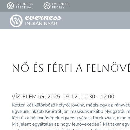
EVERNESS
EVERNESS
FESZTIVÁL
ERDÉLY
Nő és Férfi a felnöv
VÍZ-ELEM tér, 2025-09-12., 10:30 - 12:00
Ketten két különböző helyről jövünk, mégis egy az irányvét
Egyikünk inkább Keletről jön, másikunk inkább Nyugatról, m
férfi és a női minőségek egyensúlyára is törekszünk, mind be
Mit jelent egyáltalán az, hogy felnövekedés? Mit takar eg