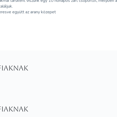
akmai társként viszünk egy 10 hónapos zárt csoportot, melyben a
aláljuk.
eresve együtt az arany közepet
fiaknak
fiaknak