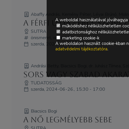
Abaffy András, Kemény Péter, Lévai Brúnó, Molná
A weboldal használatával jóváhagyja 
A Férfi Útja - Erő, Szöve
működéshez nélkülözhetetlen coo
SUTRA
adatbiztonsághoz nélkülözhetetlen 
önismeret, workshop
marketing cookie-k
A weboldalon használt cookie-kban ne
szerda, 2024-06-26., 15:00 - 18:00
adatvédelmi tájékoztatóra
.
Andrási Betty, Biacsics Bogi, dr. Juhász Tímea, S
Sors vagy szabad akara
TUDATOSSÁG
szerda, 2024-06-26., 15:30 - 17:00
Biacsics Bogi
A nő legmélyebb sebe
SUTRA