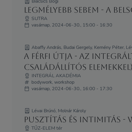
Biacsics Bogi
Legmélyebb sebem - a bel
SUTRA
vasárnap, 2024-06-30., 15:00 - 16:30
Abaffy András, Budai Gergely, Kemény Péter, Lév
A Férfi Útja - Az Integ
családállítós elemekkel
INTEGRÁL AKADÉMIA
bodywork, workshop
vasárnap, 2024-06-30., 16:00 - 17:30
Lévai Brúnó, Molnár Károly
Pusztítás és intimitás 
TŰZ-ELEM tér