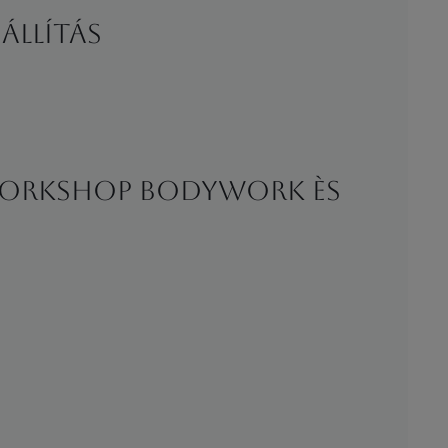
állítás
t workshop bodywork ès