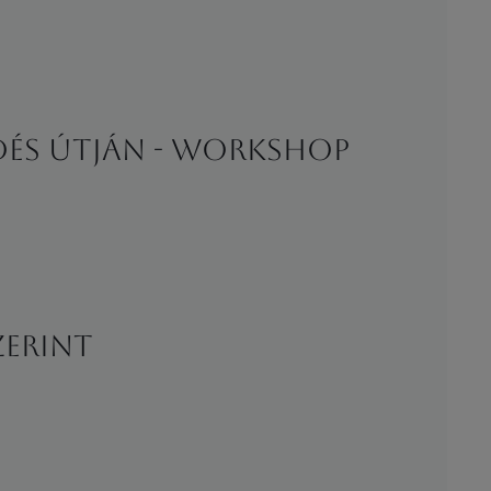
edés útján - WORKSHOP
zerint